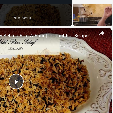
Now Playing
×
ry Behind Rice-A-Roni | Instant Pot Recipe
Play
Video