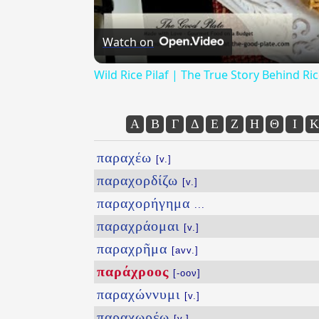
Watch on
Wild Rice Pilaf | The True Story Behind Ri
Α
Β
Γ
Δ
Ε
Ζ
Η
Θ
Ι
Κ
παραχέω
[v.]
παραχορδίζω
[v.]
παραχορήγημα
...
παραχράομαι
[v.]
παραχρῆμα
[avv.]
παράχροος
[-οον]
παραχώννυμι
[v.]
παραχωρέω
[v.]