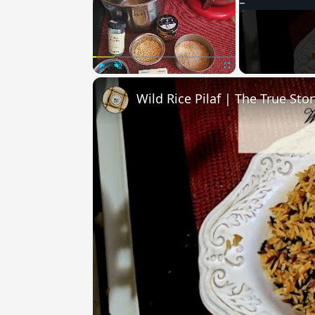
Play
Unmute
Fullscreen
Wild Rice Pilaf | The True Sto