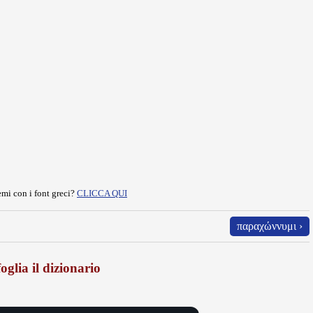
mi con i font greci?
CLICCA QUI
παραχώννυμι ›
oglia il dizionario