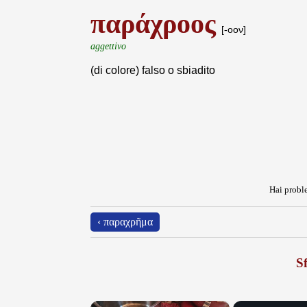
παράχροος
[-οον]
aggettivo
(di colore) falso o sbiadito
Hai proble
‹ παραχρῆμα
Sf
×