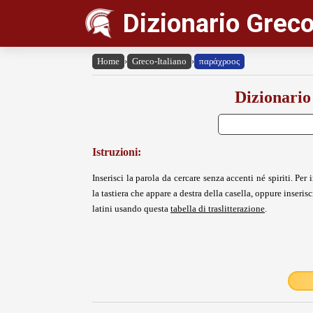
Dizionario Greco
Home
›
Greco-Italiano
›
παράχροος
Dizionario
Istruzioni:
Inserisci la parola da cercare senza accenti né spiriti. Per i
la tastiera che appare a destra della casella, oppure inserisci
latini usando questa
tabella di traslitterazione
.