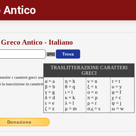
 Antico
 Greco Antico - Italiano
TRASLITTERAZIONE CARATTERI
GRECI
nserire i caratteri greci usa
α = a
η = h
ν = n
τ = t
 la trascrizione in caratteri
β = b
θ = q
ξ = x
υ = y
γ = g
ι = i
ο = o
φ = f
δ = d
κ = k
π = p
χ = c
ε = e
λ = l
ρ = r
ψ = j
ζ = z
μ = m
σ,ς = s
ω = w
Donazione