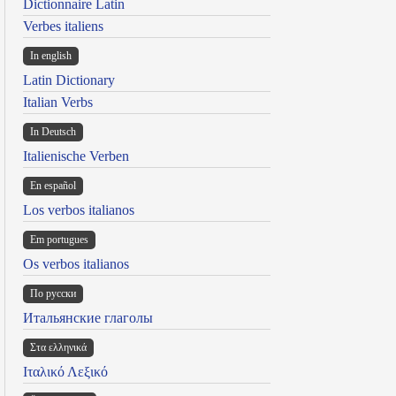
Dictionnaire Latin
Verbes italiens
In english
Latin Dictionary
Italian Verbs
In Deutsch
Italienische Verben
En español
Los verbos italianos
Em portugues
Os verbos italianos
По русски
Итальянские глаголы
Στα ελληνικά
Ιταλικό Λεξικό