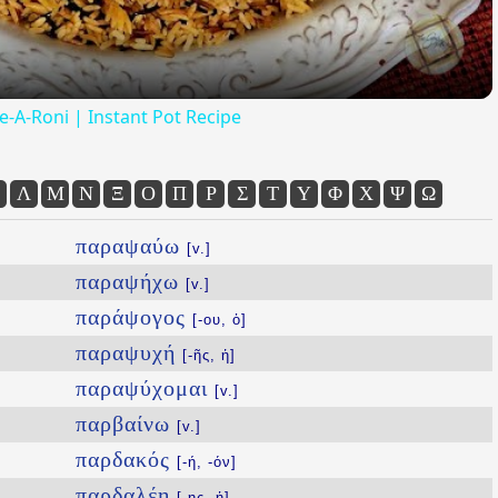
ce-A-Roni | Instant Pot Recipe
Λ
Μ
Ν
Ξ
Ο
Π
Ρ
Σ
Τ
Υ
Φ
Χ
Ψ
Ω
παραψαύω
[v.]
παραψήχω
[v.]
παράψογος
[-ου, ὁ]
παραψυχή
[-ῆς, ἡ]
παραψύχομαι
[v.]
παρβαίνω
[v.]
παρδακός
[-ή, -όν]
παρδαλέη
[-ης, ἡ]