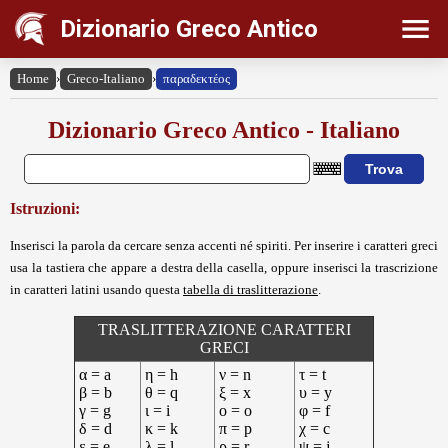
Dizionario Greco Antico
Home
›
Greco-Italiano
›
παραδεκτέος
Dizionario Greco Antico - Italiano
Istruzioni:
Inserisci la parola da cercare senza accenti né spiriti. Per inserire i caratteri greci
usa la tastiera che appare a destra della casella, oppure inserisci la trascrizione
in caratteri latini usando questa
tabella di traslitterazione
.
TRASLITTERAZIONE CARATTERI
GRECI
α = a
η = h
ν = n
τ = t
β = b
θ = q
ξ = x
υ = y
γ = g
ι = i
ο = o
φ = f
δ = d
κ = k
π = p
χ = c
ε = e
λ = l
ρ = r
ψ = j