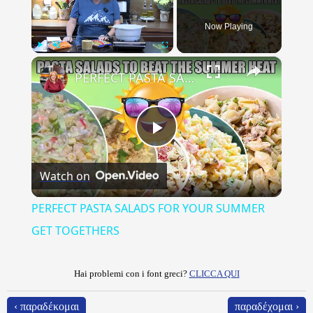
Now Playing
×
Play
Unmute
Fullscreen
PERFECT PASTA SALADS FOR YOUR SUMMER GET TOGETHERS
Play
Watch on
Video
PERFECT PASTA SALADS FOR YOUR SUMMER
GET TOGETHERS
Hai problemi con i font greci?
CLICCA QUI
‹ παραδέκομαι
παραδέχομαι ›