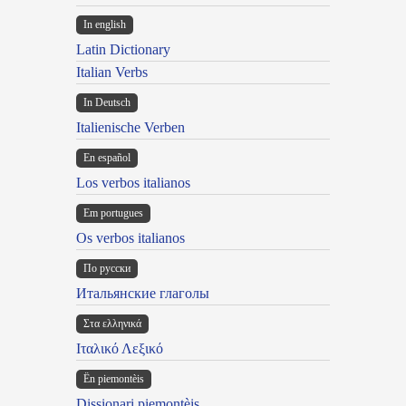
In english
Latin Dictionary
Italian Verbs
In Deutsch
Italienische Verben
En español
Los verbos italianos
Em portugues
Os verbos italianos
По русски
Итальянские глаголы
Στα ελληνικά
Ιταλικό Λεξικό
Ën piemontèis
Dissionari piemontèis