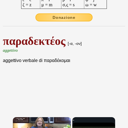
ζ = z
μ = m
σ,ς = s
ω = w
Donazione
παραδεκτέος
[-α, -ον]
aggettivo
aggettivo verbale di παραδέκομαι
×