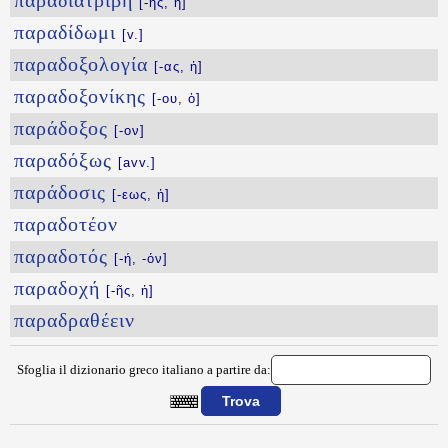
παραδιατριβή
[-ῆς, ἡ]
παραδίδωμι
[v.]
παραδοξολογία
[-ας, ἡ]
παραδοξονίκης
[-ου, ὁ]
παράδοξος
[-ον]
παραδόξως
[avv.]
παράδοσις
[-εως, ἡ]
παραδοτέον
παραδοτός
[-ή, -όν]
παραδοχή
[-ῆς, ἡ]
παραδραθέειν
Sfoglia il dizionario greco italiano a partire da:
{{ID:PARADEKTEOS100}}