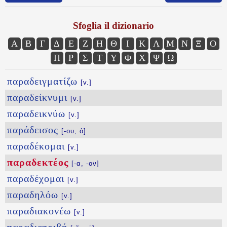
Sfoglia il dizionario
Α
Β
Γ
Δ
Ε
Ζ
Η
Θ
Ι
Κ
Λ
Μ
Ν
Ξ
Ο
Π
Ρ
Σ
Τ
Υ
Φ
Χ
Ψ
Ω
παραδειγματίζω
[v.]
παραδείκνυμι
[v.]
παραδεικνύω
[v.]
παράδεισος
[-ου, ὁ]
παραδέκομαι
[v.]
παραδεκτέος
[-α, -ον]
παραδέχομαι
[v.]
παραδηλόω
[v.]
παραδιακονέω
[v.]