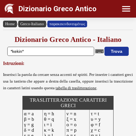
Dizionario Greco Antico
Home
›
Greco-Italiano
›
παρακεκινδυνευμένως
Dizionario Greco Antico - Italiano
Istruzioni:
Inserisci la parola da cercare senza accenti né spiriti. Per inserire i caratteri greci
usa la tastiera che appare a destra della casella, oppure inserisci la trascrizione
in caratteri latini usando questa
tabella di traslitterazione
.
TRASLITTERAZIONE CARATTERI
GRECI
α = a
η = h
ν = n
τ = t
β = b
θ = q
ξ = x
υ = y
γ = g
ι = i
ο = o
φ = f
δ = d
κ = k
π = p
χ = c
ε = e
λ = l
ρ = r
ψ = j