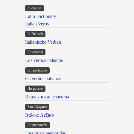
In english
Latin Dictionary
Italian Verbs
In Deutsch
Italienische Verben
En español
Los verbos italianos
Em portugues
Os verbos italianos
По русски
Итальянские глаголы
Στα ελληνικά
Ιταλικό Λεξικό
Ën piemontèis
Dissionari piemontèis