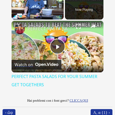
Now Playing
×
Play
Unmute
Fullscreen
PERFECT PASTA SALADS FOR YOUR SUMMER GET TOGETHERS
Play
Watch on
Video
PERFECT PASTA SALADS FOR YOUR SUMMER
GET TOGETHERS
Hai problemi con i font greci?
CLICCA QUI
‹ ὤψ
Α, α {1} ›