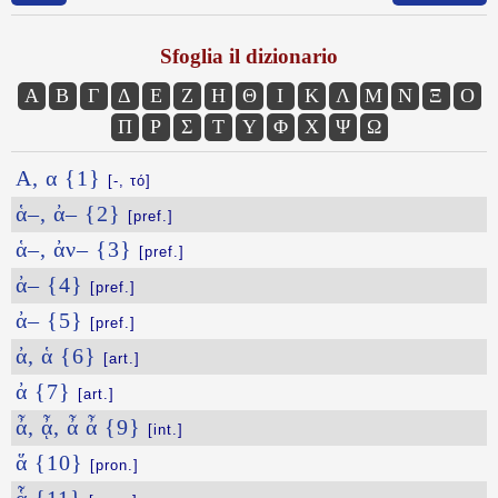
Sfoglia il dizionario
Α
Β
Γ
Δ
Ε
Ζ
Η
Θ
Ι
Κ
Λ
Μ
Ν
Ξ
Ο
Π
Ρ
Σ
Τ
Υ
Φ
Χ
Ψ
Ω
Α, α {1}
[-, τό]
ἁ–, ἀ– {2}
[pref.]
ἁ–, ἀν– {3}
[pref.]
ἀ– {4}
[pref.]
ἀ– {5}
[pref.]
ἀ, ἁ {6}
[art.]
ἀ {7}
[art.]
ἆ, ᾆ, ἆ ἆ {9}
[int.]
ἅ {10}
[pron.]