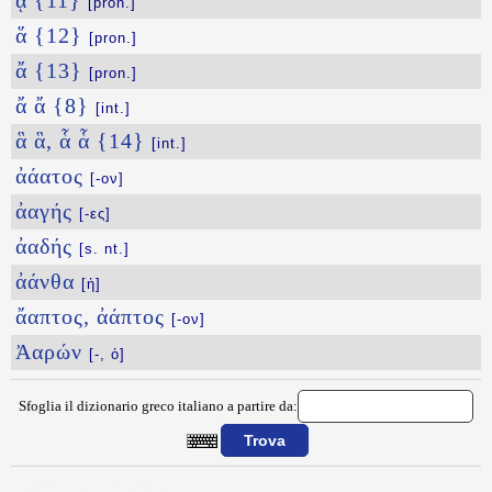
ᾇ {11}
[pron.]
ἅ {12}
[pron.]
ἄ {13}
[pron.]
ἄ ἄ {8}
[int.]
ἃ ἃ, ἇ ἇ {14}
[int.]
ἀάατος
[-ον]
ἀαγής
[-ες]
ἀαδής
[s. nt.]
ἀάνθα
[ἡ]
ἄαπτος, ἀάπτος
[-ον]
Ἀαρών
[-, ὁ]
Sfoglia il dizionario greco italiano a partire da:
{{ID:PARAKEKINDYNEYMENWS100}}