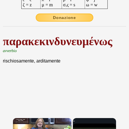
ζ = z
μ = m
σ,ς = s
ω = w
Donazione
παρακεκινδυνευμένως
avverbio
rischiosamente, arditamente
×