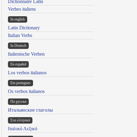
Dictionnaire Latin
Verbes italiens
In english
Latin Dictionary
Italian Verbs
In Deutsch
Italienische Verben
En español
Los verbos italianos
Em portugues
Os verbos italianos
По русски
Итальянские глаголы
Στα ελληνικά
Ιταλικό Λεξικό