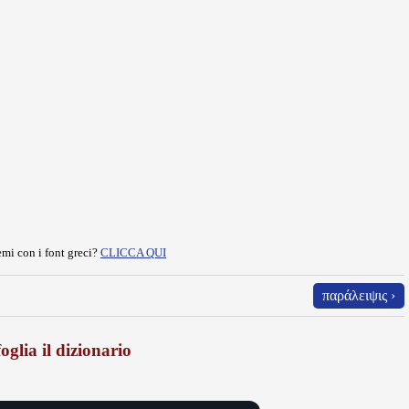
mi con i font greci?
CLICCA QUI
παράλειψις ›
oglia il dizionario