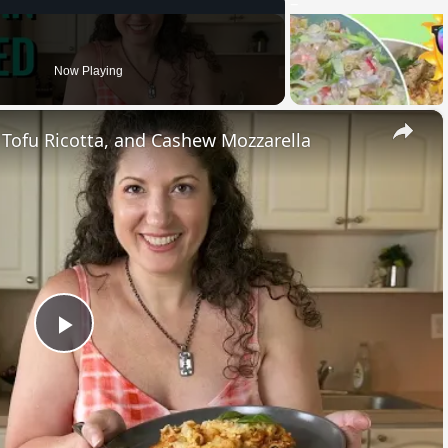
Now Playing
×
, Tofu Ricotta, and Cashew Mozzarella
Play
Video