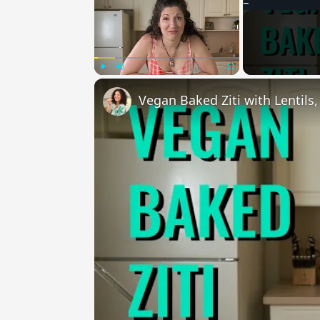
Play
Unmute
Fullscreen
Vegan Baked Ziti with Lentils