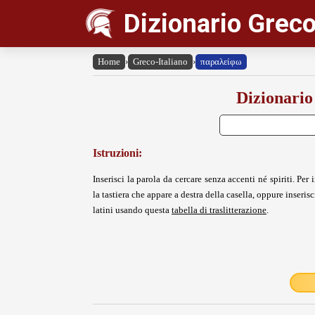
Dizionario Greco
Home
›
Greco-Italiano
›
παραλείφω
Dizionario
Istruzioni:
Inserisci la parola da cercare senza accenti né spiriti. Per i
la tastiera che appare a destra della casella, oppure inserisci
latini usando questa
tabella di traslitterazione
.