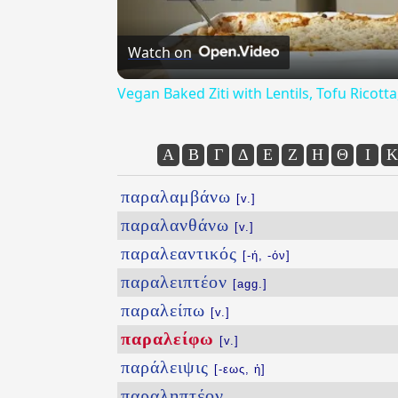
Watch on
Vegan Baked Ziti with Lentils, Tofu Ricot
Α
Β
Γ
Δ
Ε
Ζ
Η
Θ
Ι
Κ
παραλαμβάνω
[v.]
παραλανθάνω
[v.]
παραλεαντικός
[-ή, -όν]
παραλειπτέον
[agg.]
παραλείπω
[v.]
παραλείφω
[v.]
παράλειψις
[-εως, ἡ]
παραληπτέον