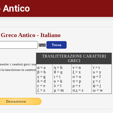
 Antico
 Greco Antico - Italiano
TRASLITTERAZIONE CARATTERI
GRECI
nserire i caratteri greci usa
α = a
η = h
ν = n
τ = t
 la trascrizione in caratteri
β = b
θ = q
ξ = x
υ = y
γ = g
ι = i
ο = o
φ = f
δ = d
κ = k
π = p
χ = c
ε = e
λ = l
ρ = r
ψ = j
ζ = z
μ = m
σ,ς = s
ω = w
Donazione