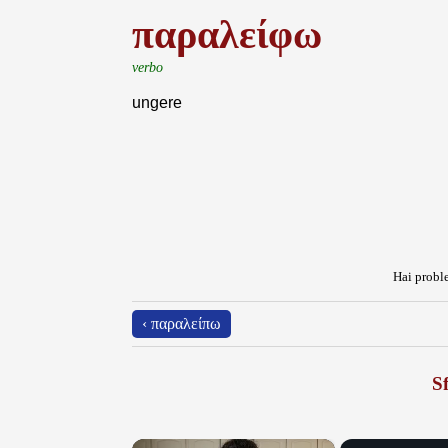
παραλείφω
verbo
ungere
Hai proble
‹ παραλείπω
Sf
×