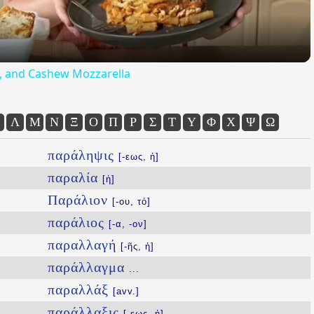
ta, and Cashew Mozzarella
Λ
Μ
Ν
Ξ
Ο
Π
Ρ
Σ
Τ
Υ
Φ
Χ
Ψ
Ω
παράληψις
[-εως, ἡ]
παραλία
[ἡ]
Παράλιον
[-ου, τό]
παράλιος
[-α, -ον]
παραλλαγή
[-ῆς, ἡ]
παράλλαγμα
...
παραλλάξ
[avv.]
παράλλαξις
[-εως, ἡ]