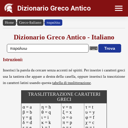
Dizionario Greco Antico
Home
›
Greco-Italiano
›
παραλύω
Dizionario Greco Antico - Italiano
Istruzioni:
Inserisci la parola da cercare senza accenti né spiriti. Per inserire i caratteri greci
usa la tastiera che appare a destra della casella, oppure inserisci la trascrizione
in caratteri latini usando questa
tabella di traslitterazione
.
TRASLITTERAZIONE CARATTERI
GRECI
α = a
η = h
ν = n
τ = t
β = b
θ = q
ξ = x
υ = y
γ = g
ι = i
ο = o
φ = f
δ = d
κ = k
π = p
χ = c
ε = e
λ = l
ρ = r
ψ = j