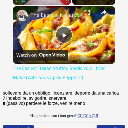
×
Play
Unmute
Fullscreen
The Easiest Italian Stuffed Shells You’ll Ever Make (With Sausage & Peppers!)
Play
Watch on
Video
The Easiest Italian Stuffed Shells You’ll Ever
Make (With Sausage & Peppers!)
sollevare da un obbligo, licenziare, deporre da una carica
7
indebolire, svigorire, snervare
8
(passivo) perdere le forze, venire meno
Hai problemi con i font greci?
CLICCA QUI