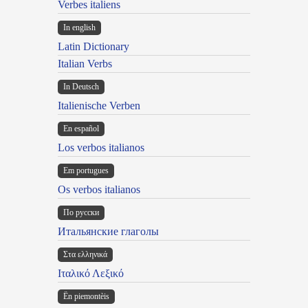
Verbes italiens
In english
Latin Dictionary
Italian Verbs
In Deutsch
Italienische Verben
En español
Los verbos italianos
Em portugues
Os verbos italianos
По русски
Итальянские глаголы
Στα ελληνικά
Ιταλικό Λεξικό
Ën piemontèis