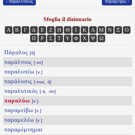
‹ παραλυτικός
παραμείβω ›
Sfoglia il dizionario
Α
Β
Γ
Δ
Ε
Ζ
Η
Θ
Ι
Κ
Λ
Μ
Ν
Ξ
Ο
Π
Ρ
Σ
Τ
Υ
Φ
Χ
Ψ
Ω
Πάραλος
[ἡ]
παράλπιος
[-ον]
παραλυπέω
[v.]
παράλυσις
[-εως, ἡ]
παραλυτικός
[-ή, -όν]
παραλύω
[v.]
παραμείβω
[v.]
παραμελέω
[v.]
παραμέμνημαι