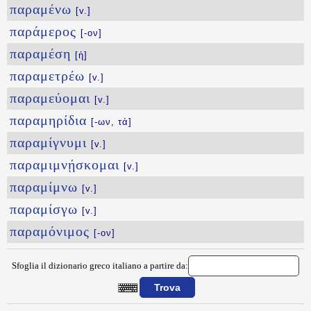
παραμένω
[v.]
παράμερος
[-ον]
παραμέση
[ἡ]
παραμετρέω
[v.]
παραμεύομαι
[v.]
παραμηρίδια
[-ων, τά]
παραμίγνυμι
[v.]
παραμιμνῄσκομαι
[v.]
παραμίμνω
[v.]
παραμίσγω
[v.]
παραμόνιμος
[-ον]
Sfoglia il dizionario greco italiano a partire da: