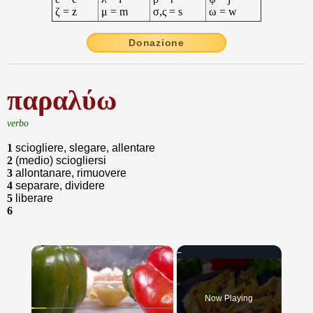
ζ = z
μ = m
σ,ς = s
ω = w
Donazione
παραλύω
verbo
1
sciogliere, slegare, allentare
2
(medio) sciogliersi
3
allontanare, rimuovere
4
separare, dividere
5
liberare
6
×
Now Playing