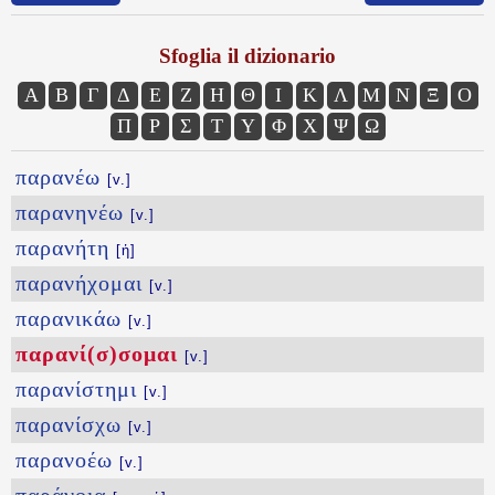
Sfoglia il dizionario
Α
Β
Γ
Δ
Ε
Ζ
Η
Θ
Ι
Κ
Λ
Μ
Ν
Ξ
Ο
Π
Ρ
Σ
Τ
Υ
Φ
Χ
Ψ
Ω
παρανέω
[v.]
παρανηνέω
[v.]
παρανήτη
[ἡ]
παρανήχομαι
[v.]
παρανικάω
[v.]
παρανί(σ)σομαι
[v.]
παρανίστημι
[v.]
παρανίσχω
[v.]
παρανοέω
[v.]