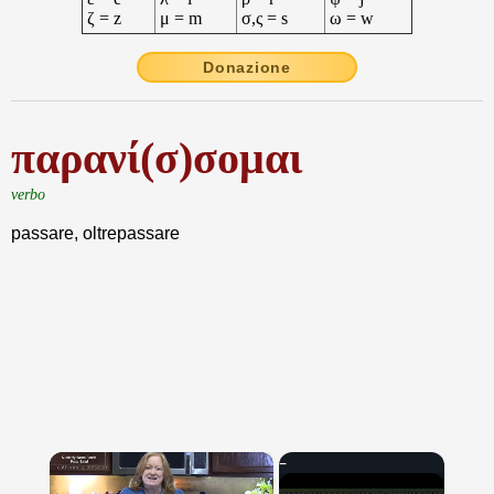
ζ = z
μ = m
σ,ς = s
ω = w
Donazione
παρανί(σ)σομαι
verbo
passare, oltrepassare
×