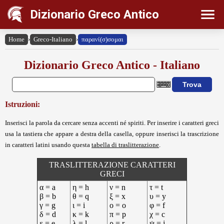
Dizionario Greco Antico
Home
›
Greco-Italiano
›
παρανί(σ)σομαι
Dizionario Greco Antico - Italiano
Istruzioni:
Inserisci la parola da cercare senza accenti né spiriti. Per inserire i caratteri greci
usa la tastiera che appare a destra della casella, oppure inserisci la trascrizione
in caratteri latini usando questa
tabella di traslitterazione
.
TRASLITTERAZIONE CARATTERI
GRECI
α = a
η = h
ν = n
τ = t
β = b
θ = q
ξ = x
υ = y
γ = g
ι = i
ο = o
φ = f
δ = d
κ = k
π = p
χ = c
ε = e
λ = l
ρ = r
ψ = j