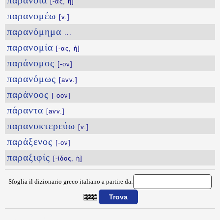
παράνοια
[-ας, ἡ]
παρανομέω
[v.]
παρανόμημα
...
παρανομία
[-ας, ἡ]
παράνομος
[-ον]
παρανόμως
[avv.]
παράνοος
[-οον]
πάραντα
[avv.]
παρανυκτερεύω
[v.]
παράξενος
[-ον]
παραξιφίς
[-ίδος, ἡ]
Sfoglia il dizionario greco italiano a partire da:
{{ID:PARANISSOMAI100}}