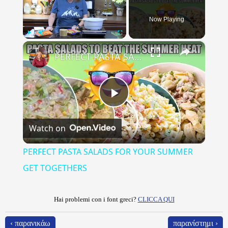
Now Playing
×
Play
Unmute
Fullscreen
PERFECT PASTA SALADS FOR YOUR SUMMER GET TOGETHERS
Play
Watch on
Video
PERFECT PASTA SALADS FOR YOUR SUMMER
GET TOGETHERS
Hai problemi con i font greci?
CLICCA QUI
‹ παρανικάω
παρανίστημι ›