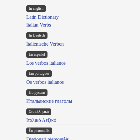
In english
Latin Dictionary
Italian Verbs
In Deutsch
Italienische Verben
En español
Los verbos italianos
Em portugues
Os verbos italianos
По русски
Итальянские глаголы
Στα ελληνικά
Ιταλικό Λεξικό
Ën piemontèis
Dissionari piemontèis