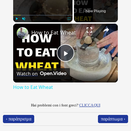
Now Playing
×
Play
Unmute
Fullscreen
How to Eat Wheat
Play
Watch on
Video
How to Eat Wheat
Hai problemi con i font greci?
CLICCA QUI
‹ παράπρισμα
παράπτωμα ›