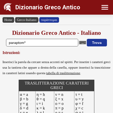
Dizionario Greco Antico
Home
›
Greco-Italiano
›
παράπτομαι
Dizionario Greco Antico - Italiano
Istruzioni:
Inserisci la parola da cercare senza accenti né spiriti. Per inserire i caratteri greci
usa la tastiera che appare a destra della casella, oppure inserisci la trascrizione
in caratteri latini usando questa
tabella di traslitterazione
.
TRASLITTERAZIONE CARATTERI
GRECI
α = a
η = h
ν = n
τ = t
β = b
θ = q
ξ = x
υ = y
γ = g
ι = i
ο = o
φ = f
δ = d
κ = k
π = p
χ = c
ε = e
λ = l
ρ = r
ψ = j