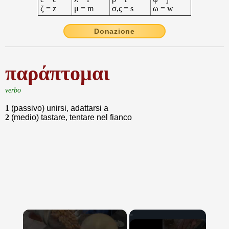
ζ = z
μ = m
σ,ς = s
ω = w
Donazione
παράπτομαι
verbo
1
(passivo) unirsi, adattarsi a
2
(medio) tastare, tentare nel fianco
×