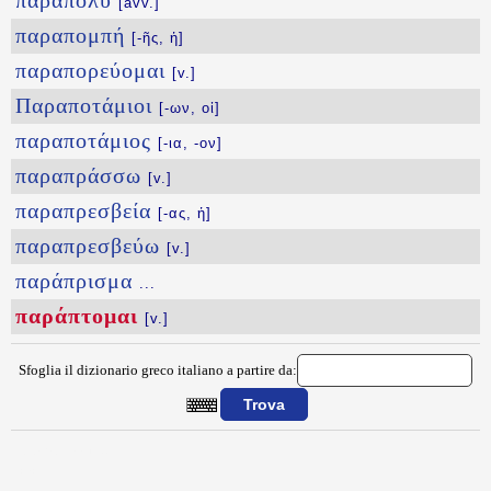
παραπολύ
[avv.]
παραπομπή
[-ῆς, ἡ]
παραπορεύομαι
[v.]
Παραποτάμιοι
[-ων, οἱ]
παραποτάμιος
[-ια, -ον]
παραπράσσω
[v.]
παραπρεσβεία
[-ας, ἡ]
παραπρεσβεύω
[v.]
παράπρισμα
...
παράπτομαι
[v.]
Sfoglia il dizionario greco italiano a partire da:
{{ID:PARAPTOMAI100}}
---CACHE---