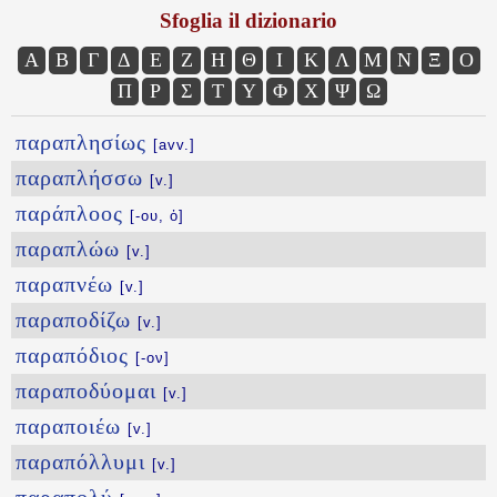
Sfoglia il dizionario
Α
Β
Γ
Δ
Ε
Ζ
Η
Θ
Ι
Κ
Λ
Μ
Ν
Ξ
Ο
Π
Ρ
Σ
Τ
Υ
Φ
Χ
Ψ
Ω
παραπλησίως
[avv.]
παραπλήσσω
[v.]
παράπλοος
[-ου, ὁ]
παραπλώω
[v.]
παραπνέω
[v.]
παραποδίζω
[v.]
παραπόδιος
[-ον]
παραποδύομαι
[v.]
παραποιέω
[v.]
παραπόλλυμι
[v.]