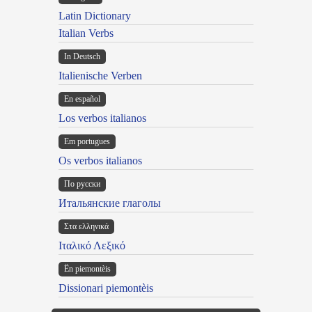
Latin Dictionary
Italian Verbs
In Deutsch
Italienische Verben
En español
Los verbos italianos
Em portugues
Os verbos italianos
По русски
Итальянские глаголы
Στα ελληνικά
Ιταλικό Λεξικό
Ën piemontèis
Dissionari piemontèis