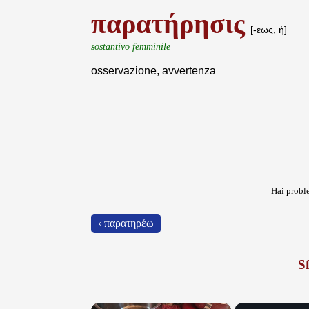
παρατήρησις
[-εως, ἡ]
sostantivo femminile
osservazione, avvertenza
Hai proble
‹ παρατηρέω
Sf
×