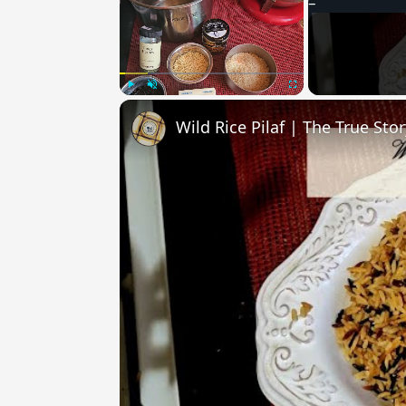
Play
Unmute
Fullscreen
Wild Rice Pilaf | The True Sto