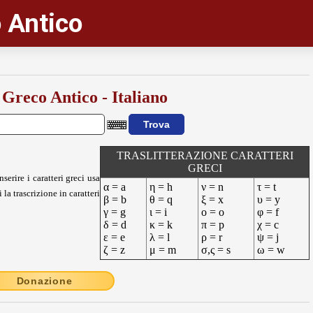
 Antico
 Greco Antico - Italiano
TRASLITTERAZIONE CARATTERI
GRECI
nserire i caratteri greci usa
α = a
η = h
ν = n
τ = t
 la trascrizione in caratteri
β = b
θ = q
ξ = x
υ = y
γ = g
ι = i
ο = o
φ = f
δ = d
κ = k
π = p
χ = c
ε = e
λ = l
ρ = r
ψ = j
ζ = z
μ = m
σ,ς = s
ω = w
Donazione