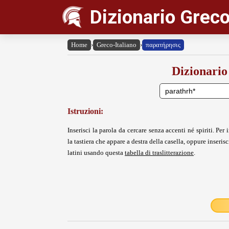
Dizionario Greco
Home
›
Greco-Italiano
›
παρατήρησις
Dizionario
Istruzioni:
Inserisci la parola da cercare senza accenti né spiriti. Per i
la tastiera che appare a destra della casella, oppure inserisci
latini usando questa
tabella di traslitterazione
.