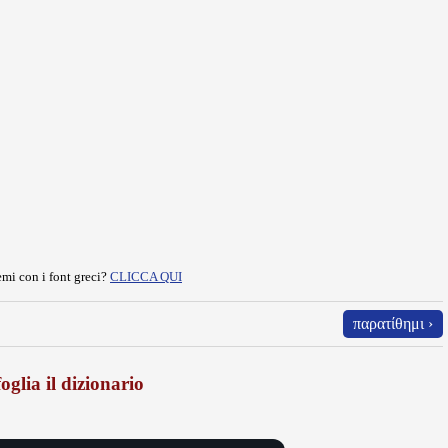
mi con i font greci?
CLICCA QUI
παρατίθημι ›
oglia il dizionario