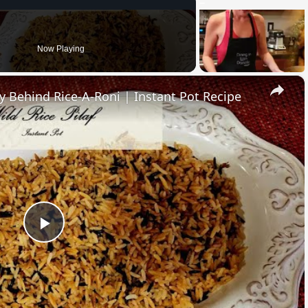
Now Playing
×
ry Behind Rice-A-Roni | Instant Pot Recipe
Play
Video