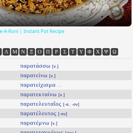
ce-A-Roni | Instant Pot Recipe
Λ
Μ
Ν
Ξ
Ο
Π
Ρ
Σ
Τ
Υ
Φ
Χ
Ψ
Ω
παρατάσσω
[v.]
παρατείνω
[v.]
παρατείχισμα
...
παρατεκταίνω
[v.]
παρατελευταῖος
[-α, -ον]
παρατέλευτος
[-ον]
παρατέμνω
[v.]
παρατεταγμένως
[avv.]