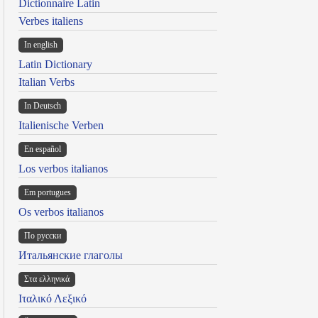
Dictionnaire Latin
Verbes italiens
In english
Latin Dictionary
Italian Verbs
In Deutsch
Italienische Verben
En español
Los verbos italianos
Em portugues
Os verbos italianos
По русски
Итальянские глаголы
Στα ελληνικά
Ιταλικό Λεξικό