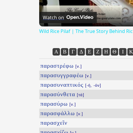
Watch on
Wild Rice Pilaf | The True Story Behind Ri
Α
Β
Γ
Δ
Ε
Ζ
Η
Θ
Ι
Κ
παραστρέφω
[v.]
παρασυγγραφέω
[v.]
παρασυναπτικός
[-ή, -όν]
παρασύνθετα
[τά]
παρασύρω
[v.]
παρασφάλλω
[v.]
παρασχεῖν
παρασχίζω
[v.]