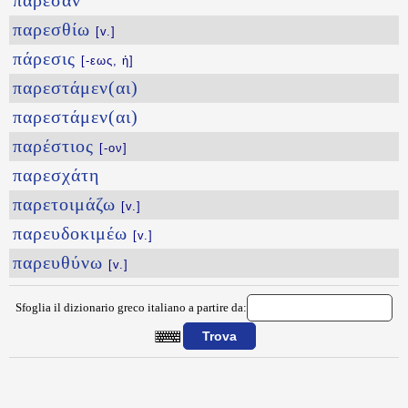
πάρεσαν
παρεσθίω
[v.]
πάρεσις
[-εως, ἡ]
παρεστάμεν(αι)
παρεστάμεν(αι)
παρέστιος
[-ον]
παρεσχάτη
παρετοιμάζω
[v.]
παρευδοκιμέω
[v.]
παρευθύνω
[v.]
Sfoglia il dizionario greco italiano a partire da:
{{ID:PARERGWS100}}
---CACHE---