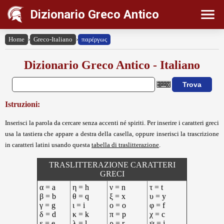
Dizionario Greco Antico
Home
›
Greco-Italiano
›
παρέργως
Dizionario Greco Antico - Italiano
Istruzioni:
Inserisci la parola da cercare senza accenti né spiriti. Per inserire i caratteri greci
usa la tastiera che appare a destra della casella, oppure inserisci la trascrizione
in caratteri latini usando questa
tabella di traslitterazione
.
TRASLITTERAZIONE CARATTERI
GRECI
α = a
η = h
ν = n
τ = t
β = b
θ = q
ξ = x
υ = y
γ = g
ι = i
ο = o
φ = f
δ = d
κ = k
π = p
χ = c
ε = e
λ = l
ρ = r
ψ = j