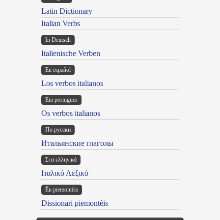
Latin Dictionary
Italian Verbs
In Deutsch
Italienische Verben
En español
Los verbos italianos
Em portugues
Os verbos italianos
По русски
Итальянские глаголы
Στα ελληνικά
Ιταλικό Λεξικό
Ën piemontèis
Dissionari piemontèis