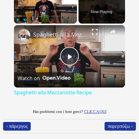
Now Playing
×
Play
Unmute
Fullscreen
Spaghetti alla Mezzanotte Recipe
Play
Watch on
Video
Spaghetti alla Mezzanotte Recipe
Hai problemi con i font greci?
CLICCA QUI
‹ πάρεργος
παρερπύζω ›