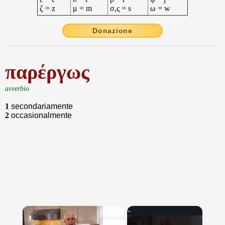
ζ = z
μ = m
σ,ς = s
ω = w
Donazione
παρέργως
avverbio
1
secondariamente
2
occasionalmente
×