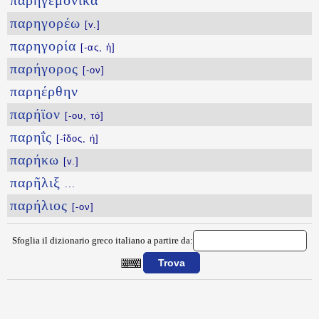
παρηγεμονικὰ
παρηγορέω
[v.]
παρηγορία
[-ας, ἡ]
παρήγορος
[-ον]
παρηέρθην
παρήϊον
[-ου, τό]
παρηΐς
[-ΐδος, ἡ]
παρήκω
[v.]
παρῆλιξ
...
παρήλιος
[-ον]
Sfoglia il dizionario greco italiano a partire da:
{{ID:PAREYRESIS100}}
---CACHE---