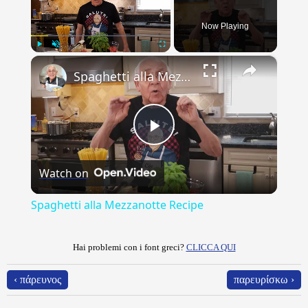
Now Playing
×
Play
Unmute
Fullscreen
Spaghetti alla Mezzanotte Recipe
Play
Watch on
Video
Spaghetti alla Mezzanotte Recipe
Hai problemi con i font greci?
CLICCA QUI
‹ πάρευνος
παρευρίσκω ›