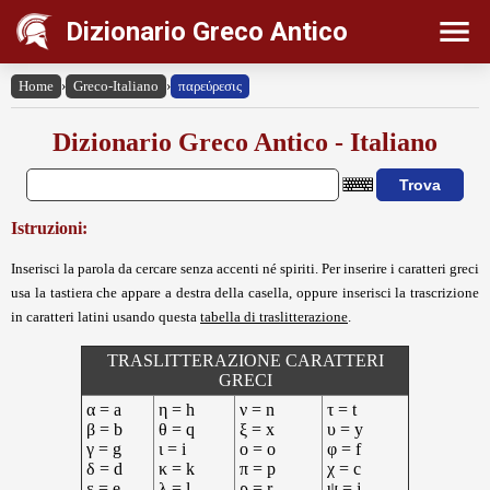
Dizionario Greco Antico
Home
›
Greco-Italiano
›
παρεύρεσις
Dizionario Greco Antico - Italiano
Istruzioni:
Inserisci la parola da cercare senza accenti né spiriti. Per inserire i caratteri greci
usa la tastiera che appare a destra della casella, oppure inserisci la trascrizione
in caratteri latini usando questa
tabella di traslitterazione
.
TRASLITTERAZIONE CARATTERI
GRECI
α = a
η = h
ν = n
τ = t
β = b
θ = q
ξ = x
υ = y
γ = g
ι = i
ο = o
φ = f
δ = d
κ = k
π = p
χ = c
ε = e
λ = l
ρ = r
ψ = j