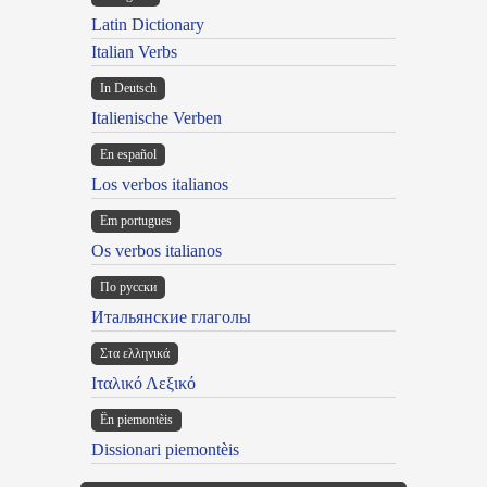
Latin Dictionary
Italian Verbs
In Deutsch
Italienische Verben
En español
Los verbos italianos
Em portugues
Os verbos italianos
По русски
Итальянские глаголы
Στα ελληνικά
Ιταλικό Λεξικό
Ën piemontèis
Dissionari piemontèis