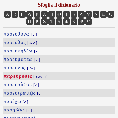
Sfoglia il dizionario
Α
Β
Γ
Δ
Ε
Ζ
Η
Θ
Ι
Κ
Λ
Μ
Ν
Ξ
Ο
Π
Ρ
Σ
Τ
Υ
Φ
Χ
Ψ
Ω
παρευθύνω
[v.]
παρευθύς
[avv.]
παρευκηλέω
[v.]
παρευμαρέω
[v.]
πάρευνος
[-ον]
παρεύρεσις
[-εως, ἡ]
παρευρίσκω
[v.]
παρευτρεπίζω
[v.]
παρέχω
[v.]
παρηβάω
[v.]