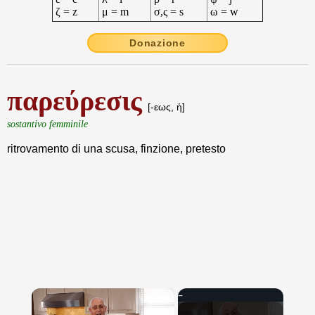
ζ = z
μ = m
σ,ς = s
ω = w
Donazione
παρεύρεσις
[-εως, ἡ]
sostantivo femminile
ritrovamento di una scusa, finzione, pretesto
×