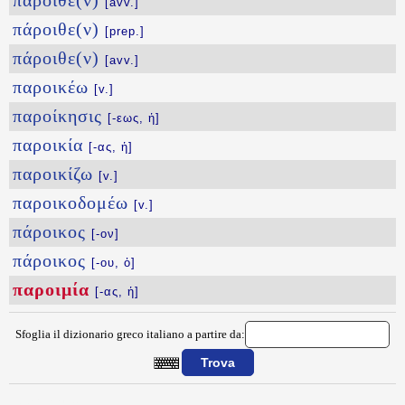
πάροιθε(ν)
[avv.]
πάροιθε(ν)
[prep.]
πάροιθε(ν)
[avv.]
παροικέω
[v.]
παροίκησις
[-εως, ἡ]
παροικία
[-ας, ἡ]
παροικίζω
[v.]
παροικοδομέω
[v.]
πάροικος
[-ον]
πάροικος
[-ου, ὁ]
παροιμία
[-ας, ἡ]
Sfoglia il dizionario greco italiano a partire da:
{{ID:PAROIMIA100}}