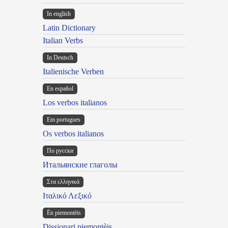
In english
Latin Dictionary
Italian Verbs
In Deutsch
Italienische Verben
En español
Los verbos italianos
Em portugues
Os verbos italianos
По русски
Итальянские глаголы
Στα ελληνικά
Ιταλικό Λεξικό
Ën piemontèis
Dissionari piemontèis