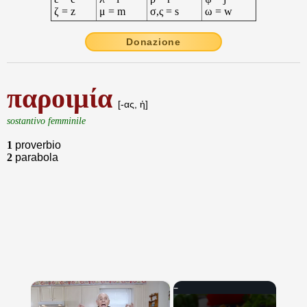
ζ = z
μ = m
σ,ς = s
ω = w
Donazione
παροιμία
[-ας, ἡ]
sostantivo femminile
1
proverbio
2
parabola
×