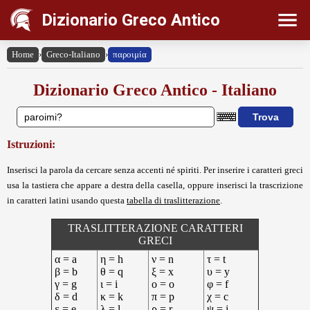
Dizionario Greco Antico
Home
›
Greco-Italiano
›
παροιμία
Dizionario Greco Antico - Italiano
Istruzioni:
Inserisci la parola da cercare senza accenti né spiriti. Per inserire i caratteri greci
usa la tastiera che appare a destra della casella, oppure inserisci la trascrizione
in caratteri latini usando questa
tabella di traslitterazione
.
TRASLITTERAZIONE CARATTERI
GRECI
α = a
η = h
ν = n
τ = t
β = b
θ = q
ξ = x
υ = y
γ = g
ι = i
ο = o
φ = f
δ = d
κ = k
π = p
χ = c
ε = e
λ = l
ρ = r
ψ = j