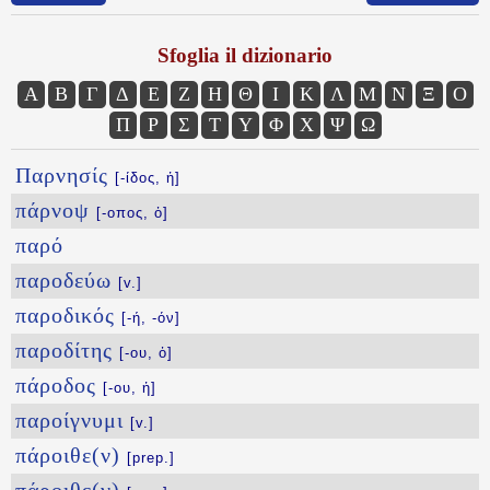
Sfoglia il dizionario
Α
Β
Γ
Δ
Ε
Ζ
Η
Θ
Ι
Κ
Λ
Μ
Ν
Ξ
Ο
Π
Ρ
Σ
Τ
Υ
Φ
Χ
Ψ
Ω
Παρνησίς
[-ίδος, ἡ]
πάρνοψ
[-οπος, ὁ]
παρό
παροδεύω
[v.]
παροδικός
[-ή, -όν]
παροδίτης
[-ου, ὁ]
πάροδος
[-ου, ἡ]
παροίγνυμι
[v.]
πάροιθε(ν)
[prep.]