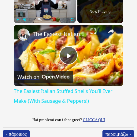
Now Playing
×
Play
Unmute
Fullscreen
The Easiest Italian Stuffed Shells You’ll Ever Make (With Sausage & Peppers!)
Play
Watch on
Video
The Easiest Italian Stuffed Shells You’ll Ever
Make (With Sausage & Peppers!)
Hai problemi con i font greci?
CLICCA QUI
‹ πάροικος
παροιμιάζω ›