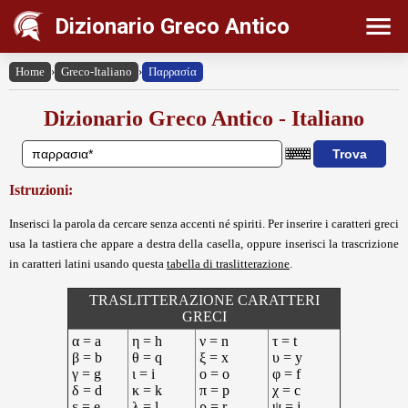
Dizionario Greco Antico
Home
›
Greco-Italiano
›
Παρρασία
Dizionario Greco Antico - Italiano
Istruzioni:
Inserisci la parola da cercare senza accenti né spiriti. Per inserire i caratteri greci
usa la tastiera che appare a destra della casella, oppure inserisci la trascrizione
in caratteri latini usando questa
tabella di traslitterazione
.
TRASLITTERAZIONE CARATTERI
GRECI
α = a
η = h
ν = n
τ = t
β = b
θ = q
ξ = x
υ = y
γ = g
ι = i
ο = o
φ = f
δ = d
κ = k
π = p
χ = c
ε = e
λ = l
ρ = r
ψ = j