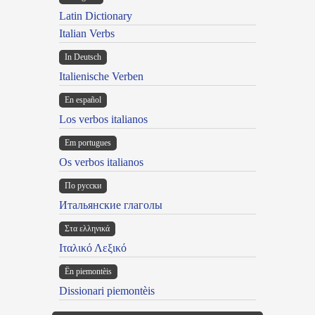
Latin Dictionary
Italian Verbs
In Deutsch
Italienische Verben
En español
Los verbos italianos
Em portugues
Os verbos italianos
По русски
Итальянские глаголы
Στα ελληνικά
Ιταλικό Λεξικό
Ën piemontèis
Dissionari piemontèis