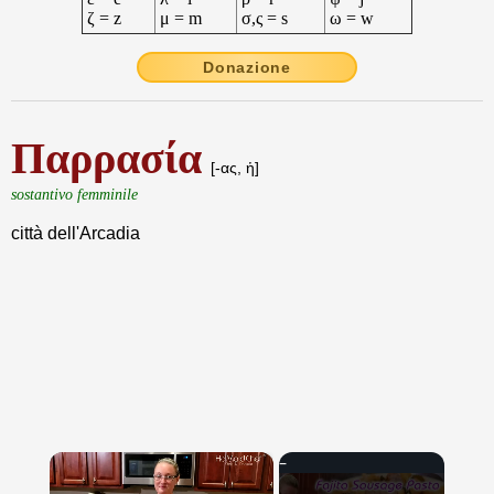
ζ = z
μ = m
σ,ς = s
ω = w
Donazione
Παρρασία
[-ας, ἡ]
sostantivo femminile
città dell'Arcadia
×