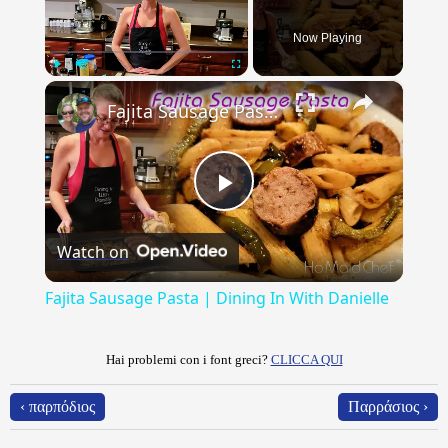
Now Playing
×
Play
Unmute
Fullscreen
Fajita Sausage Pasta | Dining In With Danielle
Play
Watch on
Video
Fajita Sausage Pasta | Dining In With Danielle
Hai problemi con i font greci?
CLICCA QUI
‹ παρπόδιος
Παρράσιος ›