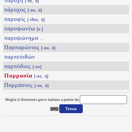
παροχή
[-ῆς, ἡ]
πάροχος
[-ου, ὁ]
παροψίς
[-ίδος, ἡ]
παροψωνέω
[v.]
παροψώνημα
...
Παρπαρώνιος
[-ου, ὁ]
παρπεπιθών
παρπόδιος
[-ον]
Παρρασία
[-ας, ἡ]
Παρράσιος
[-ου, ὁ]
Sfoglia il dizionario greco italiano a partire da:
{{ID:PARRASIA100}}
---CACHE---