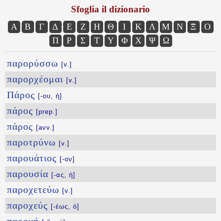
Sfoglia il dizionario
Α
Β
Γ
Δ
Ε
Ζ
Η
Θ
Ι
Κ
Λ
Μ
Ν
Ξ
Ο
Π
Ρ
Σ
Τ
Υ
Φ
Χ
Ψ
Ω
παρορύσσω
[v.]
παρορχέομαι
[v.]
Πάρος
[-ου, ἡ]
πάρος
[prep.]
πάρος
[avv.]
παροτρύνω
[v.]
παρουάτιος
[-ον]
παρουσία
[-ας, ἡ]
παροχετεύω
[v.]
παροχεύς
[-έως, ὁ]