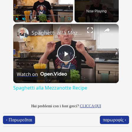
Now Playing
×
Play
Unmute
Fullscreen
Spaghetti alla Mezzanotte Recipe
Play
Watch on
Video
Spaghetti alla Mezzanotte Recipe
Hai problemi con i font greci?
CLICCA QUI
‹ Παρωρεᾶται
παρωροφίς ›