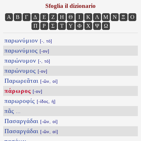
Sfoglia il dizionario
Α
Β
Γ
Δ
Ε
Ζ
Η
Θ
Ι
Κ
Λ
Μ
Ν
Ξ
Ο
Π
Ρ
Σ
Τ
Υ
Φ
Χ
Ψ
Ω
παρωνύμιον
[-, τό]
παρωνύμιος
[-ον]
παρώνυμον
[-, τό]
παρώνυμος
[-ον]
Παρωρεᾶται
[-ῶν, οἱ]
πάρωρος
[-ον]
παρωροφίς
[-ίδος, ἡ]
πᾶς
...
Πασαργάδαι
[-ῶν, οἱ]
Πασαργάδαι
[-ῶν, αἱ]