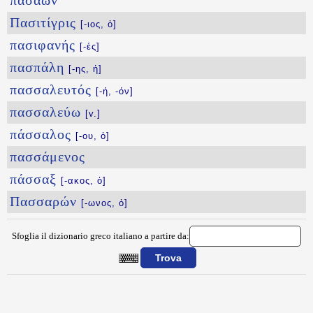
πασάων
Πασιτίγρις
[-ιος, ὁ]
πασιφανής
[-ές]
πασπάλη
[-ης, ἡ]
πασσαλευτός
[-ή, -όν]
πασσαλεύω
[v.]
πάσσαλος
[-ου, ὁ]
πασσάμενος
πάσσαξ
[-ακος, ὁ]
Πασσαρών
[-ωνος, ὁ]
Sfoglia il dizionario greco italiano a partire da:
{{ID:PARWROS100}}
---CACHE---