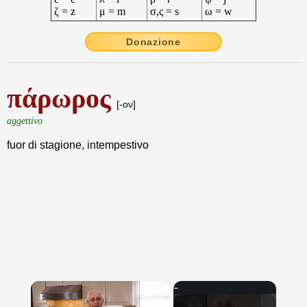
ζ = z
μ = m
σ,ς = s
ω = w
Donazione
πάρωρος
[-ον]
aggettivo
fuor di stagione, intempestivo
×