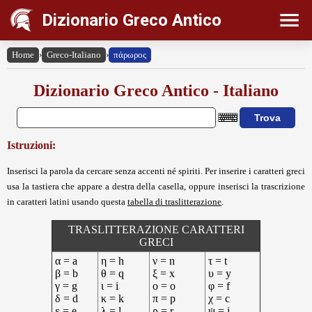
Dizionario Greco Antico
Home
›
Greco-Italiano
›
πάρωρος
Dizionario Greco Antico - Italiano
Istruzioni:
Inserisci la parola da cercare senza accenti né spiriti. Per inserire i caratteri greci
usa la tastiera che appare a destra della casella, oppure inserisci la trascrizione
in caratteri latini usando questa
tabella di traslitterazione
.
TRASLITTERAZIONE CARATTERI
GRECI
α = a
η = h
ν = n
τ = t
β = b
θ = q
ξ = x
υ = y
γ = g
ι = i
ο = o
φ = f
δ = d
κ = k
π = p
χ = c
ε = e
λ = l
ρ = r
ψ = j