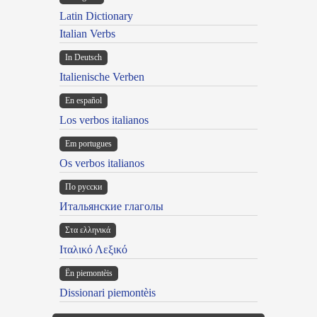
Latin Dictionary
Italian Verbs
In Deutsch
Italienische Verben
En español
Los verbos italianos
Em portugues
Os verbos italianos
По русски
Итальянские глаголы
Στα ελληνικά
Ιταλικό Λεξικό
Ën piemontèis
Dissionari piemontèis