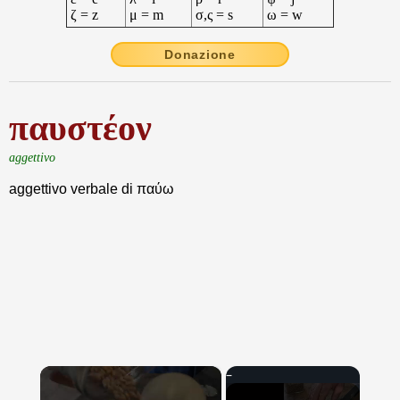
ζ = z
μ = m
σ,ς = s
ω = w
Donazione
παυστέον
aggettivo
aggettivo verbale di παύω
×