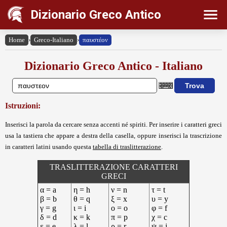
Dizionario Greco Antico
Home
›
Greco-Italiano
›
παυστέον
Dizionario Greco Antico - Italiano
Istruzioni:
Inserisci la parola da cercare senza accenti né spiriti. Per inserire i caratteri greci
usa la tastiera che appare a destra della casella, oppure inserisci la trascrizione
in caratteri latini usando questa
tabella di traslitterazione
.
TRASLITTERAZIONE CARATTERI
GRECI
α = a
η = h
ν = n
τ = t
β = b
θ = q
ξ = x
υ = y
γ = g
ι = i
ο = o
φ = f
δ = d
κ = k
π = p
χ = c
ε = e
λ = l
ρ = r
ψ = j