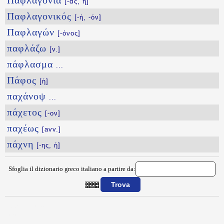
Παφλαγονία
[-ας, ἡ]
Παφλαγονικός
[-ή, -όν]
Παφλαγών
[-όνος]
παφλάζω
[v.]
πάφλασμα
...
Πάφος
[ἡ]
παχάνοψ
...
πάχετος
[-ον]
παχέως
[avv.]
πάχνη
[-ης, ἡ]
Sfoglia il dizionario greco italiano a partire da:
{{ID:PAYSTEON100}}
---CACHE---