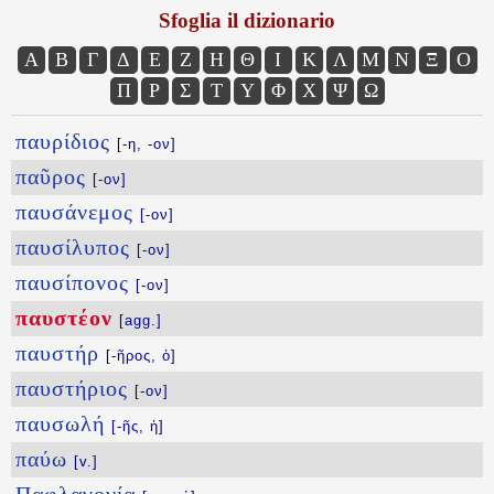
Sfoglia il dizionario
Α
Β
Γ
Δ
Ε
Ζ
Η
Θ
Ι
Κ
Λ
Μ
Ν
Ξ
Ο
Π
Ρ
Σ
Τ
Υ
Φ
Χ
Ψ
Ω
παυρίδιος
[-η, -ον]
παῦρος
[-ον]
παυσάνεμος
[-ον]
παυσίλυπος
[-ον]
παυσίπονος
[-ον]
παυστέον
[agg.]
παυστήρ
[-ῆρος, ὁ]
παυστήριος
[-ον]
παυσωλή
[-ῆς, ἡ]
παύω
[v.]