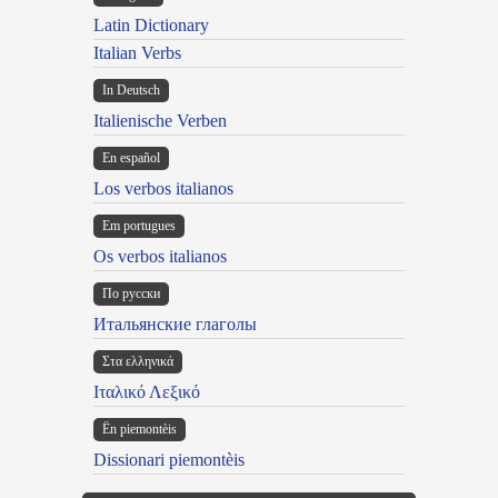
Latin Dictionary
Italian Verbs
In Deutsch
Italienische Verben
En español
Los verbos italianos
Em portugues
Os verbos italianos
По русски
Итальянские глаголы
Στα ελληνικά
Ιταλικό Λεξικό
Ën piemontèis
Dissionari piemontèis