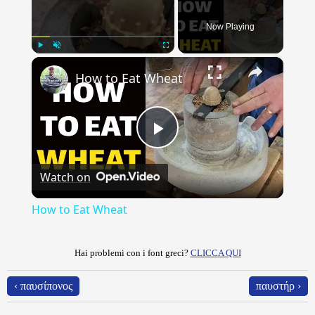
Now Playing
×
Play
Unmute
Fullscreen
How to Eat Wheat
Play
Watch on
Video
How to Eat Wheat
Hai problemi con i font greci?
CLICCA QUI
‹ παυσίπονος
παυστήρ ›