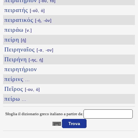
πειρατήριον
[-ου, τό]
πειρατής
[-οῦ, ὁ]
πειρατικός
[-ή, -όν]
πειράω
[v.]
πείρη
[ἡ]
Πειρηναῖος
[-α, -ον]
Πειρήνη
[-ης, ἡ]
πειρητήριον
πείρινς
...
Πεῖρος
[-ου, ὁ]
πείρω
...
Sfoglia il dizionario greco italiano a partire da:
{{ID:PEIRASIOI100}}