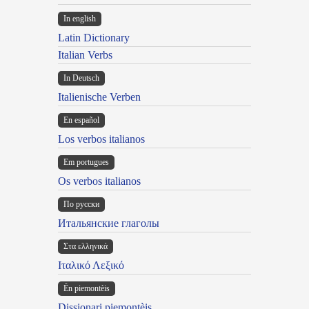
In english
Latin Dictionary
Italian Verbs
In Deutsch
Italienische Verben
En español
Los verbos italianos
Em portugues
Os verbos italianos
По русски
Итальянские глаголы
Στα ελληνικά
Ιταλικό Λεξικό
Ën piemontèis
Dissionari piemontèis