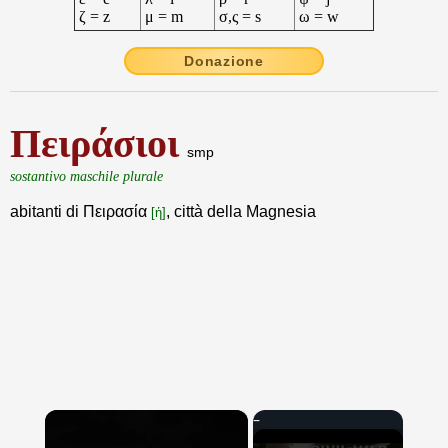
ζ = z
μ = m
σ,ς = s
ω = w
Donazione
Πειράσιοι
smp
sostantivo maschile plurale
abitanti di Πειρασία
, città della Magnesia
[ἡ]
×