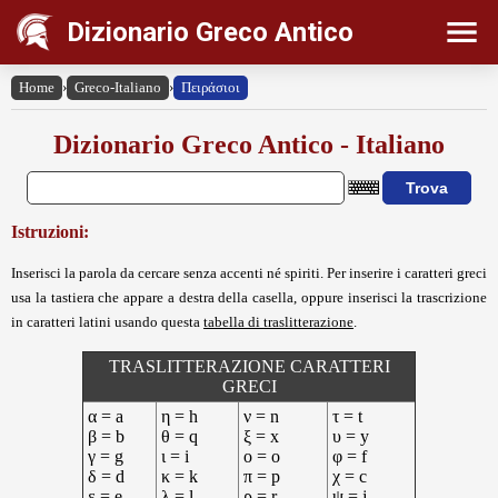
Dizionario Greco Antico
Home
›
Greco-Italiano
›
Πειράσιοι
Dizionario Greco Antico - Italiano
Istruzioni:
Inserisci la parola da cercare senza accenti né spiriti. Per inserire i caratteri greci
usa la tastiera che appare a destra della casella, oppure inserisci la trascrizione
in caratteri latini usando questa
tabella di traslitterazione
.
TRASLITTERAZIONE CARATTERI
GRECI
α = a
η = h
ν = n
τ = t
β = b
θ = q
ξ = x
υ = y
γ = g
ι = i
ο = o
φ = f
δ = d
κ = k
π = p
χ = c
ε = e
λ = l
ρ = r
ψ = j