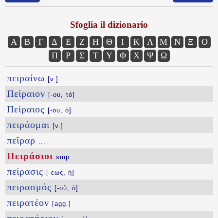
Sfoglia il dizionario
Α
Β
Γ
Δ
Ε
Ζ
Η
Θ
Ι
Κ
Λ
Μ
Ν
Ξ
Ο
Π
Ρ
Σ
Τ
Υ
Φ
Χ
Ψ
Ω
πειραίνω
[v.]
Πείραιον
[-ου, τό]
Πείραιος
[-ου, ὁ]
πειράομαι
[v.]
πεῖραρ
...
Πειράσιοι
smp
πείρασις
[-εως, ἡ]
πειρασμός
[-οῦ, ὁ]
πειρατέον
[agg.]