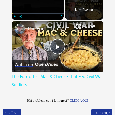
Now Playing
×
Play
Unmute
Fullscreen
The Forgotten Mac & Cheese That Fed Civil War Soldiers
Play
Watch on
Video
The Forgotten Mac & Cheese That Fed Civil War
Soldiers
Hai problemi con i font greci?
CLICCA QUI
‹ πεῖραρ
πείρασις ›