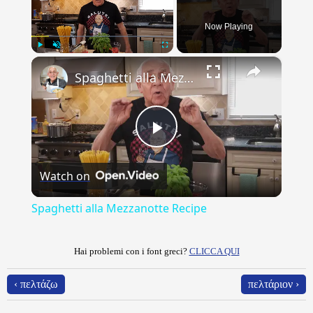
Now Playing
×
Play
Unmute
Fullscreen
Spaghetti alla Mezzanotte Recipe
Play
Watch on
Video
Spaghetti alla Mezzanotte Recipe
Hai problemi con i font greci?
CLICCA QUI
‹ πελτάζω
πελτάριον ›