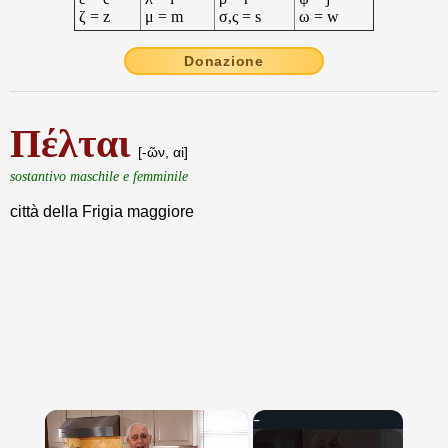
ζ = z
μ = m
σ,ς = s
ω = w
Donazione
Πέλται
[-ῶν, αἱ]
sostantivo maschile e femminile
città della Frigia maggiore
×