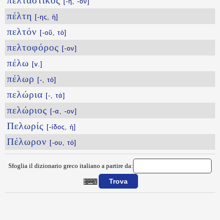
πελταστικός
[-ή, -όν]
πέλτη
[-ης, ἡ]
πελτόν
[-οῦ, τό]
πελτοφόρος
[-ον]
πέλω
[v.]
πέλωρ
[-, τό]
πελώρια
[-, τά]
πελώριος
[-α, -ον]
Πελωρίς
[-ίδος, ἡ]
Πέλωρον
[-ου, τό]
Sfoglia il dizionario greco italiano a partire da:
{{ID:PELTAI100}}
---CACHE---