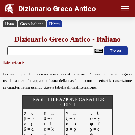
Dizionario Greco Antico
Home
›
Greco-Italiano
›
Πέλται
Dizionario Greco Antico - Italiano
Istruzioni:
Inserisci la parola da cercare senza accenti né spiriti. Per inserire i caratteri greci
usa la tastiera che appare a destra della casella, oppure inserisci la trascrizione
in caratteri latini usando questa
tabella di traslitterazione
.
TRASLITTERAZIONE CARATTERI
GRECI
α = a
η = h
ν = n
τ = t
β = b
θ = q
ξ = x
υ = y
γ = g
ι = i
ο = o
φ = f
δ = d
κ = k
π = p
χ = c
ε = e
λ = l
ρ = r
ψ = j