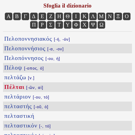
Sfoglia il dizionario
Α
Β
Γ
Δ
Ε
Ζ
Η
Θ
Ι
Κ
Λ
Μ
Ν
Ξ
Ο
Π
Ρ
Σ
Τ
Υ
Φ
Χ
Ψ
Ω
Πελοποννησιακός
[-ή, -όν]
Πελοποννήσιος
[-α, -ον]
Πελοπόννησος
[-ου, ἡ]
Πέλοψ
[-οπος, ὁ]
πελτάζω
[v.]
Πέλται
[-ῶν, αἱ]
πελτάριον
[-ου, τό]
πελταστής
[-οῦ, ὁ]
πελταστική
πελταστικόν
[-, τό]