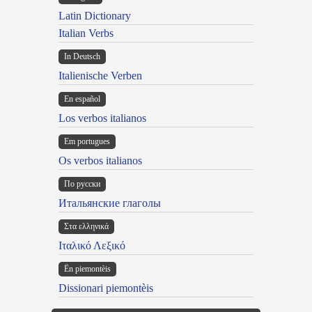
Latin Dictionary
Italian Verbs
In Deutsch
Italienische Verben
En español
Los verbos italianos
Em portugues
Os verbos italianos
По русски
Итальянские глаголы
Στα ελληνικά
Ιταλικό Λεξικό
Ën piemontèis
Dissionari piemontèis