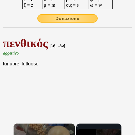
ζ = z
μ = m
σ,ς = s
ω = w
Donazione
πενθικός
[-ή, -όν]
aggettivo
lugubre, luttuoso
×