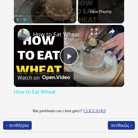
Now Playing
×
Play
Unmute
Fullscreen
How to Eat Wheat
Play
Watch on
Video
How to Eat Wheat
Hai problemi con i font greci?
CLICCA QUI
‹ πενθήτρια
πενθικῶς ›