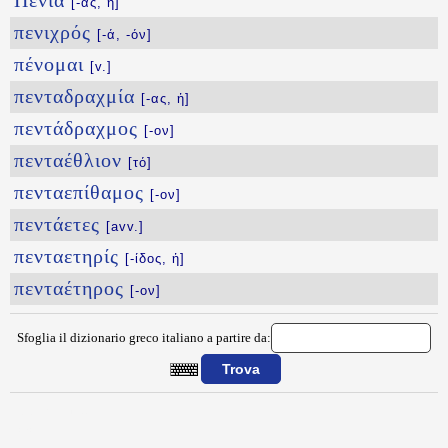
Πενία
[-ας, ἡ]
πενιχρός
[-ά, -όν]
πένομαι
[v.]
πενταδραχμία
[-ας, ἡ]
πεντάδραχμος
[-ον]
πενταέθλιον
[τό]
πενταεπίθαμος
[-ον]
πεντάετες
[avv.]
πενταετηρίς
[-ίδος, ἡ]
πενταέτηρος
[-ον]
Sfoglia il dizionario greco italiano a partire da:
{{ID:PENQIKOS100}}
---CACHE---