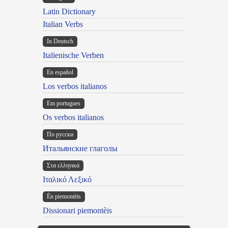
Latin Dictionary
Italian Verbs
In Deutsch
Italienische Verben
En español
Los verbos italianos
Em portugues
Os verbos italianos
По русски
Итальянские глаголы
Στα ελληνικά
Ιταλικό Λεξικό
Ën piemontèis
Dissionari piemontèis