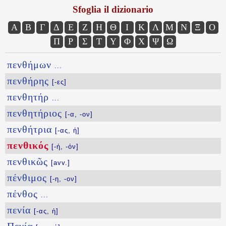
Sfoglia il dizionario
Α
Β
Γ
Δ
Ε
Ζ
Η
Θ
Ι
Κ
Λ
Μ
Ν
Ξ
Ο
Π
Ρ
Σ
Τ
Υ
Φ
Χ
Ψ
Ω
πενθήμων
...
πενθήρης
[-ες]
πενθητήρ
...
πενθητήριος
[-α, -ον]
πενθήτρια
[-ας, ἡ]
πενθικός
[-ή, -όν]
πενθικῶς
[avv.]
πένθιμος
[-η, -ον]
πένθος
...
πενία
[-ας, ἡ]