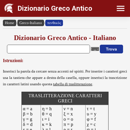
Dizionario Greco Antico
Home
›
Greco-Italiano
›
πενθικός
Dizionario Greco Antico - Italiano
Istruzioni:
Inserisci la parola da cercare senza accenti né spiriti. Per inserire i caratteri greci
usa la tastiera che appare a destra della casella, oppure inserisci la trascrizione
in caratteri latini usando questa
tabella di traslitterazione
.
TRASLITTERAZIONE CARATTERI
GRECI
α = a
η = h
ν = n
τ = t
β = b
θ = q
ξ = x
υ = y
γ = g
ι = i
ο = o
φ = f
δ = d
κ = k
π = p
χ = c
ε = e
λ = l
ρ = r
ψ = j