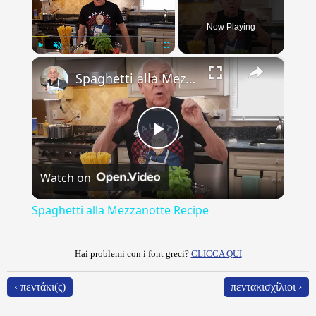
Now Playing
×
Play
Unmute
Fullscreen
Spaghetti alla Mezzanotte Recipe
Play
Watch on
Video
Spaghetti alla Mezzanotte Recipe
Hai problemi con i font greci?
CLICCA QUI
‹ πεντάκι(ς)
πεντακισχίλιοι ›