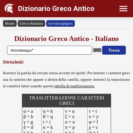
Dizionario Greco Antico
Home
›
Greco-Italiano
›
πεντακισμύριοι
Dizionario Greco Antico - Italiano
Istruzioni:
Inserisci la parola da cercare senza accenti né spiriti. Per inserire i caratteri greci
usa la tastiera che appare a destra della casella, oppure inserisci la trascrizione
in caratteri latini usando questa
tabella di traslitterazione
.
TRASLITTERAZIONE CARATTERI
GRECI
α = a
η = h
ν = n
τ = t
β = b
θ = q
ξ = x
υ = y
γ = g
ι = i
ο = o
φ = f
δ = d
κ = k
π = p
χ = c
ε = e
λ = l
ρ = r
ψ = j