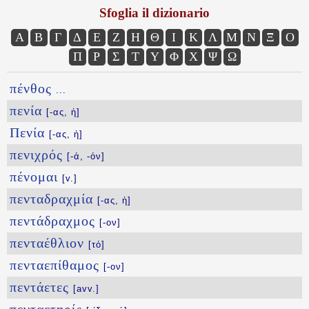
Sfoglia il dizionario
Α
Β
Γ
Δ
Ε
Ζ
Η
Θ
Ι
Κ
Λ
Μ
Ν
Ξ
Ο
Π
Ρ
Σ
Τ
Υ
Φ
Χ
Ψ
Ω
πένθος
...
πενία
[-ας, ἡ]
Πενία
[-ας, ἡ]
πενιχρός
[-ά, -όν]
πένομαι
[v.]
πενταδραχμία
[-ας, ἡ]
πεντάδραχμος
[-ον]
πενταέθλιον
[τό]
πενταεπίθαμος
[-ον]
πεντάετες
[avv.]