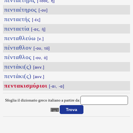
πενταετηρίς
[-ίδος, ἡ]
πενταέτηρος
[-ον]
πενταετής
[-ές]
πενταετία
[-ας, ἡ]
πενταθλεύω
[v.]
πένταθλον
[-ου, τό]
πένταθλος
[-ου, ὁ]
πεντάκι(ς)
[avv.]
πεντάκι(ς)
[avv.]
πεντακισμύριοι
[-αι, -α]
Sfoglia il dizionario greco italiano a partire da:
{{ID:PENTAKISMYRIOI100}}
---CACHE---