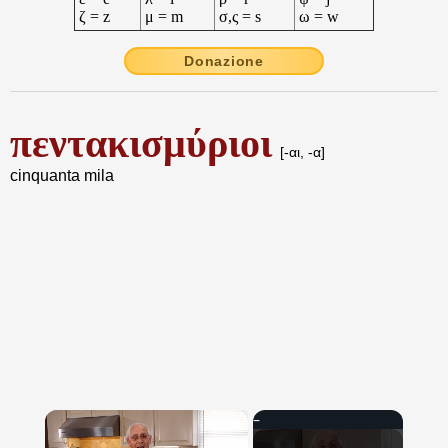
ζ = z
μ = m
σ,ς = s
ω = w
Donazione
πεντακισμύριοι
[-αι, -α]
cinquanta mila
×