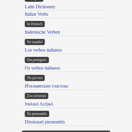
Latin Dictionary
Italian Verbs
In Deutsch
Italienische Verben
En español
Los verbos italianos
Em portugues
Os verbos italianos
По русски
Итальянские глаголы
Στα ελληνικά
Ιταλικό Λεξικό
Ën piemontèis
Dissionari piemontèis