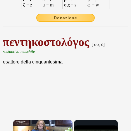
ζ = z
μ = m
σ,ς = s
ω = w
Donazione
πεντηκοστολόγος
[-ου, ὁ]
sostantivo maschile
esattore della cinquantesima
×