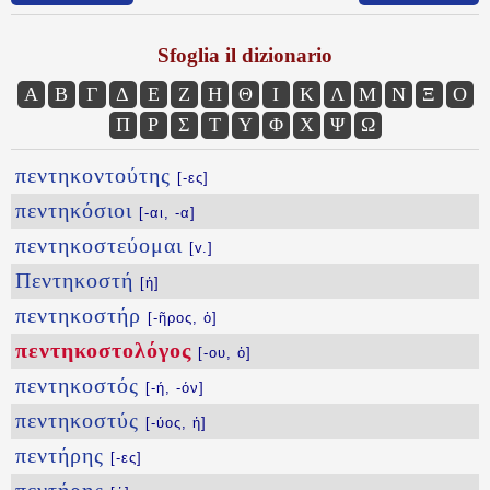
Sfoglia il dizionario
Α
Β
Γ
Δ
Ε
Ζ
Η
Θ
Ι
Κ
Λ
Μ
Ν
Ξ
Ο
Π
Ρ
Σ
Τ
Υ
Φ
Χ
Ψ
Ω
πεντηκοντούτης
[-ες]
πεντηκόσιοι
[-αι, -α]
πεντηκοστεύομαι
[v.]
Πεντηκοστή
[ἡ]
πεντηκοστήρ
[-ῆρος, ὁ]
πεντηκοστολόγος
[-ου, ὁ]
πεντηκοστός
[-ή, -όν]
πεντηκοστύς
[-ύος, ἡ]
πεντήρης
[-ες]