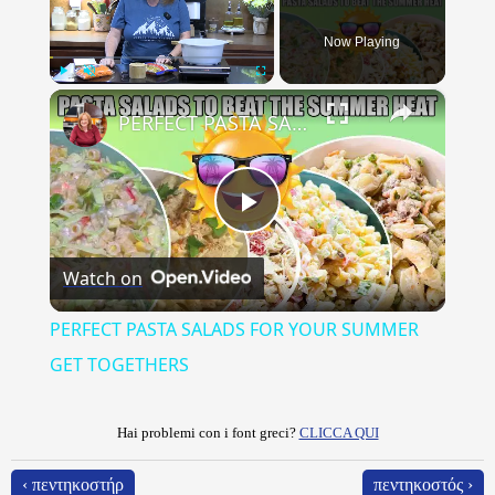
Now Playing
×
Play
Unmute
Fullscreen
PERFECT PASTA SALADS FOR YOUR SUMMER GET TOGETHERS
Play
Watch on
Video
PERFECT PASTA SALADS FOR YOUR SUMMER
GET TOGETHERS
Hai problemi con i font greci?
CLICCA QUI
‹ πεντηκοστήρ
πεντηκοστός ›