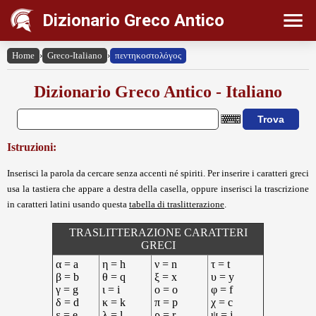
Dizionario Greco Antico
Home
›
Greco-Italiano
›
πεντηκοστολόγος
Dizionario Greco Antico - Italiano
Istruzioni:
Inserisci la parola da cercare senza accenti né spiriti. Per inserire i caratteri greci
usa la tastiera che appare a destra della casella, oppure inserisci la trascrizione
in caratteri latini usando questa
tabella di traslitterazione
.
TRASLITTERAZIONE CARATTERI
GRECI
α = a
η = h
ν = n
τ = t
β = b
θ = q
ξ = x
υ = y
γ = g
ι = i
ο = o
φ = f
δ = d
κ = k
π = p
χ = c
ε = e
λ = l
ρ = r
ψ = j