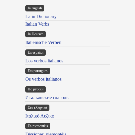
In english
Latin Dictionary
Italian Verbs
In Deutsch
Italienische Verben
En español
Los verbos italianos
Em portugues
Os verbos italianos
По русски
Итальянские глаголы
Στα ελληνικά
Ιταλικό Λεξικό
Ën piemontèis
Dissionari piemontèis