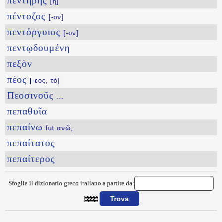
πεντήρης
[ἡ]
πέντοζος
[-ον]
πεντόργυιος
[-ον]
πεντῳδουμένη
πεξὸν
πέος
[-εος, τό]
Πεοσινοῦς
...
πεπαθυῖα
πεπαίνω
fut ανῶ,
πεπαίτατος
πεπαίτερος
Sfoglia il dizionario greco italiano a partire da:
{{ID:PENTHKOSTOLOGOS100}}