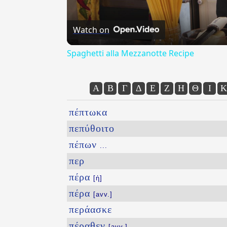
Watch on
Spaghetti alla Mezzanotte Recipe
Α
Β
Γ
Δ
Ε
Ζ
Η
Θ
Ι
Κ
πέπτωκα
πεπύθοιτο
πέπων
...
περ
πέρα
[ἡ]
πέρα
[avv.]
περάασκε
πέραθεν
[avv.]