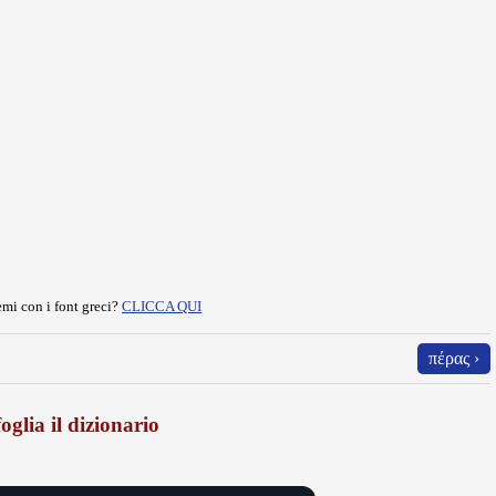
mi con i font greci?
CLICCA QUI
πέρας ›
oglia il dizionario