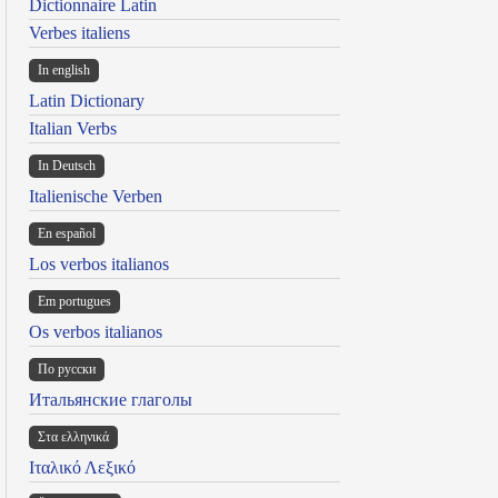
Dictionnaire Latin
Verbes italiens
In english
Latin Dictionary
Italian Verbs
In Deutsch
Italienische Verben
En español
Los verbos italianos
Em portugues
Os verbos italianos
По русски
Итальянские глаголы
Στα ελληνικά
Ιταλικό Λεξικό