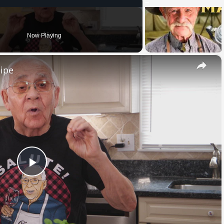
Now Playing
×
cipe
Play
Video