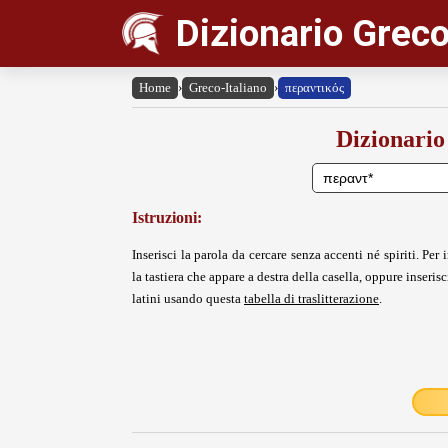
Dizionario Greco
Home
›
Greco-Italiano
›
περαντικός
Dizionario
Istruzioni:
Inserisci la parola da cercare senza accenti né spiriti. Per i
la tastiera che appare a destra della casella, oppure inserisci
latini usando questa
tabella di traslitterazione
.