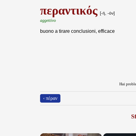
περαντικός
[-ή, -όν]
aggettivo
buono a tirare conclusioni, efficace
Hai proble
‹ πέραν
Sf
×