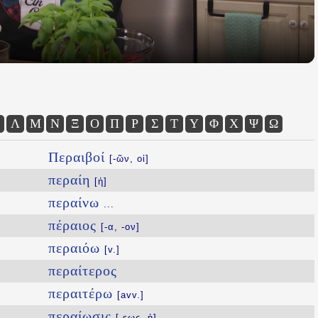
Λ
Μ
Ν
Ξ
Ο
Π
Ρ
Σ
Τ
Υ
Φ
Χ
Ψ
Ω
Περαιβοί
[-ῶν, οἱ]
περαίη
[ἡ]
περαίνω
...
πέραιος
[-α, -ον]
περαιόω
[v.]
περαίτερος
περαιτέρω
[avv.]
περαίωσις
[-εως, ἡ]