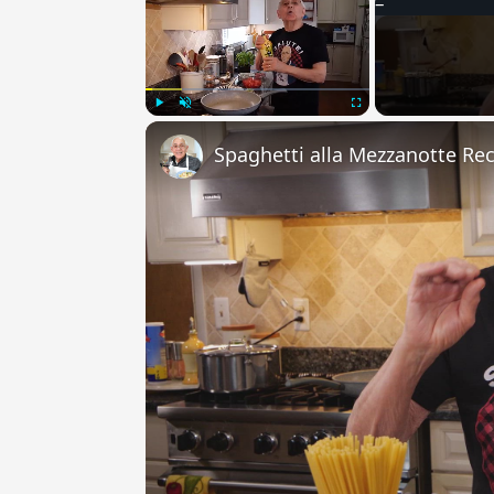
Play
Unmute
Fullscreen
Spaghetti alla Mezzanotte Re