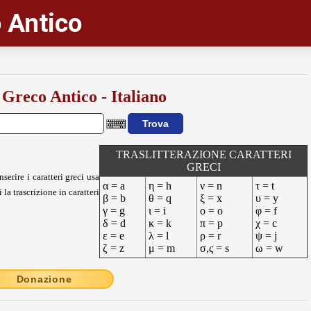
 Antico
 Greco Antico - Italiano
TRASLITTERAZIONE CARATTERI
GRECI
nserire i caratteri greci usa
α = a
η = h
ν = n
τ = t
 la trascrizione in caratteri
β = b
θ = q
ξ = x
υ = y
γ = g
ι = i
ο = o
φ = f
δ = d
κ = k
π = p
χ = c
ε = e
λ = l
ρ = r
ψ = j
ζ = z
μ = m
σ,ς = s
ω = w
Donazione