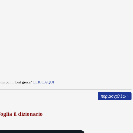
mi con i font greci?
CLICCA QUI
περιασχολέω ›
oglia il dizionario