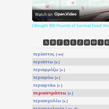
Watch on
I Bought 900 Pounds of Survival Food! Vl
Α
Β
Γ
Δ
Ε
Ζ
Η
Θ
Ι
Κ
περίαπτος
[-ον]
περιάπτω
[v.]
περιαρμόζω
[v.]
περιαρόω
[v.]
περιαρτάω
[v.]
περιαστράπτω
[v.]
περιασχολέω
[v.]
περιαυτολογία
[-ας, ἡ]