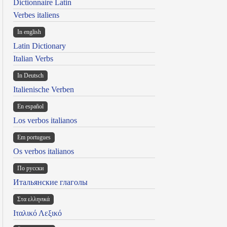
Dictionnaire Latin
Verbes italiens
In english
Latin Dictionary
Italian Verbs
In Deutsch
Italienische Verben
En español
Los verbos italianos
Em portugues
Os verbos italianos
По русски
Итальянские глаголы
Στα ελληνικά
Ιταλικό Λεξικό