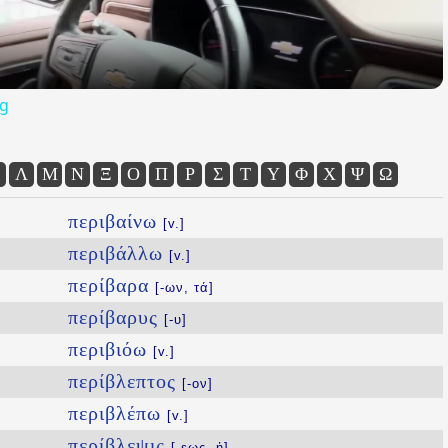
og
Λ
Μ
Ν
Ξ
Ο
Π
Ρ
Σ
Τ
Υ
Φ
Χ
Ψ
Ω
περιβαίνω
[v.]
περιβάλλω
[v.]
περίβαρα
[-ων, τά]
περίβαρυς
[-υ]
περιβιόω
[v.]
περίβλεπτος
[-ον]
περιβλέπω
[v.]
περίβλεψις
[-εως, ἡ]