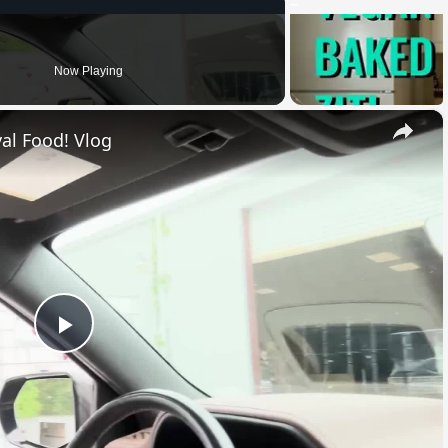
Now Playing
×
al Food! Vlog
Play
Video