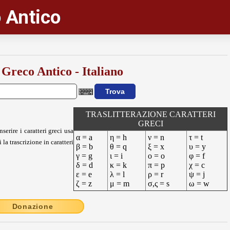
 Antico
 Greco Antico - Italiano
TRASLITTERAZIONE CARATTERI
GRECI
nserire i caratteri greci usa
α = a
η = h
ν = n
τ = t
 la trascrizione in caratteri
β = b
θ = q
ξ = x
υ = y
γ = g
ι = i
ο = o
φ = f
δ = d
κ = k
π = p
χ = c
ε = e
λ = l
ρ = r
ψ = j
ζ = z
μ = m
σ,ς = s
ω = w
Donazione