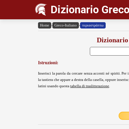
Dizionario Greco
Home
›
Greco-Italiano
›
περιαστράπτω
Dizionario
Istruzioni:
Inserisci la parola da cercare senza accenti né spiriti. Per i
la tastiera che appare a destra della casella, oppure inserisci
latini usando questa
tabella di traslitterazione
.