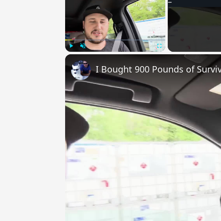
Play
Unmute
Fullscreen
I Bought 900 Pounds of Surviv