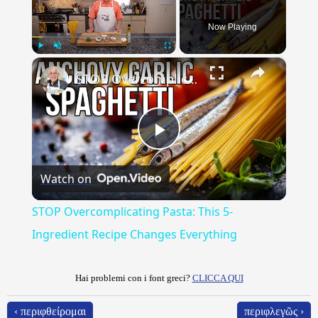
Now Playing
×
Play
Unmute
Fullscreen
STOP Overcomplicating Pasta: This 5-Ingredient Recipe Changes Everything
Play
Watch on
Video
STOP Overcomplicating Pasta: This 5-
Ingredient Recipe Changes Everything
Hai problemi con i font greci?
CLICCA QUI
‹ περιφθείρομαι
περιφλεγῶς ›