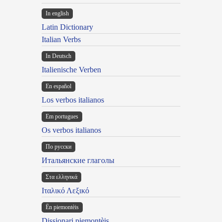
In english
Latin Dictionary
Italian Verbs
In Deutsch
Italienische Verben
En español
Los verbos italianos
Em portugues
Os verbos italianos
По русски
Итальянские глаголы
Στα ελληνικά
Ιταλικό Λεξικό
Ën piemontèis
Dissionari piemontèis