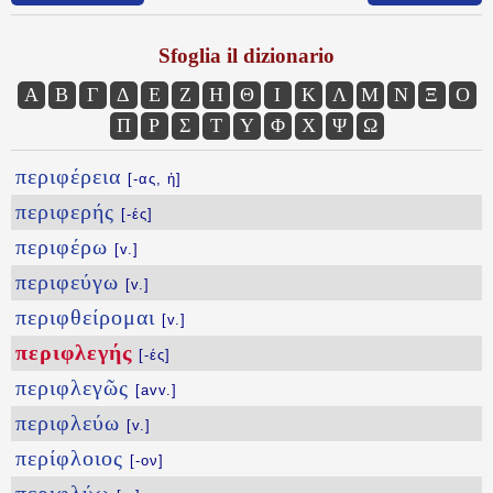
Sfoglia il dizionario
Α
Β
Γ
Δ
Ε
Ζ
Η
Θ
Ι
Κ
Λ
Μ
Ν
Ξ
Ο
Π
Ρ
Σ
Τ
Υ
Φ
Χ
Ψ
Ω
περιφέρεια
[-ας, ἡ]
περιφερής
[-ές]
περιφέρω
[v.]
περιφεύγω
[v.]
περιφθείρομαι
[v.]
περιφλεγής
[-ές]
περιφλεγῶς
[avv.]
περιφλεύω
[v.]
περίφλοιος
[-ον]