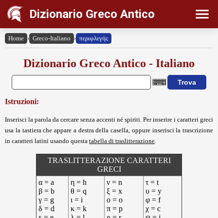
Dizionario Greco Antico
Home
›
Greco-Italiano
›
περιφλεγής
Dizionario Greco Antico - Italiano
Istruzioni:
Inserisci la parola da cercare senza accenti né spiriti. Per inserire i caratteri greci
usa la tastiera che appare a destra della casella, oppure inserisci la trascrizione
in caratteri latini usando questa
tabella di traslitterazione
.
TRASLITTERAZIONE CARATTERI
GRECI
α = a
η = h
ν = n
τ = t
β = b
θ = q
ξ = x
υ = y
γ = g
ι = i
ο = o
φ = f
δ = d
κ = k
π = p
χ = c
ε = e
λ = l
ρ = r
ψ = j