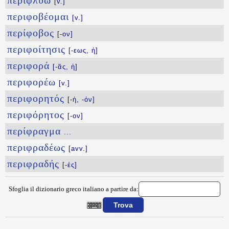
περιφλύω
[v.]
περιφοβέομαι
[v.]
περίφοβος
[-ον]
περιφοίτησις
[-εως, ἡ]
περιφορά
[-ᾶς, ἡ]
περιφορέω
[v.]
περιφορητός
[-ή, -όν]
περιφόρητος
[-ον]
περίφραγμα
...
περιφραδέως
[avv.]
περιφραδής
[-ές]
Sfoglia il dizionario greco italiano a partire da:
{{ID:PERIFLEGHS100}}