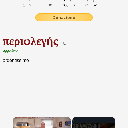
ζ = z
μ = m
σ,ς = s
ω = w
Donazione
περιφλεγής
[-ές]
aggettivo
ardentissimo
×