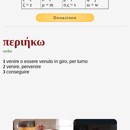
ζ = z
μ = m
σ,ς = s
ω = w
Donazione
περιήκω
verbo
1
venire o essere venuto in giro, per turno
2
venire, pervenire
3
conseguire
×