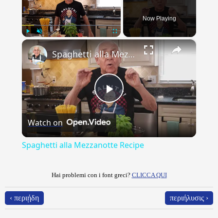
Now Playing
×
Play
Unmute
Fullscreen
Spaghetti alla Mezzanotte Recipe
Play
Watch on
Video
Spaghetti alla Mezzanotte Recipe
Hai problemi con i font greci?
CLICCA QUI
‹ περιῄδη
περιήλυσις ›