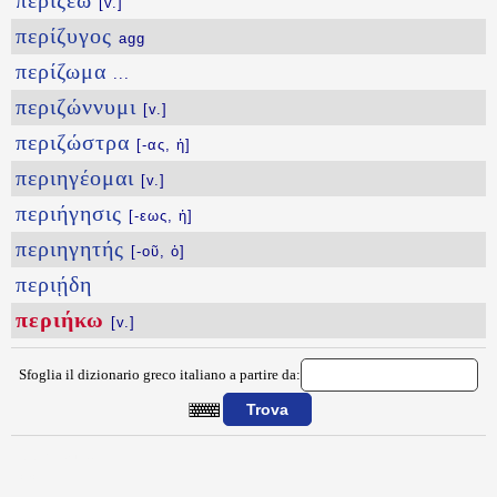
περιζέω
[v.]
περίζυγος
agg
περίζωμα
...
περιζώννυμι
[v.]
περιζώστρα
[-ας, ἡ]
περιηγέομαι
[v.]
περιήγησις
[-εως, ἡ]
περιηγητής
[-οῦ, ὁ]
περιῄδη
περιήκω
[v.]
Sfoglia il dizionario greco italiano a partire da:
{{ID:PERIHKW100}}
---CACHE---