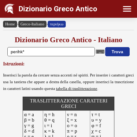
Dizionario Greco Antico
Home
›
Greco-Italiano
›
περιήκω
Dizionario Greco Antico - Italiano
Istruzioni:
Inserisci la parola da cercare senza accenti né spiriti. Per inserire i caratteri greci
usa la tastiera che appare a destra della casella, oppure inserisci la trascrizione
in caratteri latini usando questa
tabella di traslitterazione
.
TRASLITTERAZIONE CARATTERI
GRECI
α = a
η = h
ν = n
τ = t
β = b
θ = q
ξ = x
υ = y
γ = g
ι = i
ο = o
φ = f
δ = d
κ = k
π = p
χ = c
ε = e
λ = l
ρ = r
ψ = j