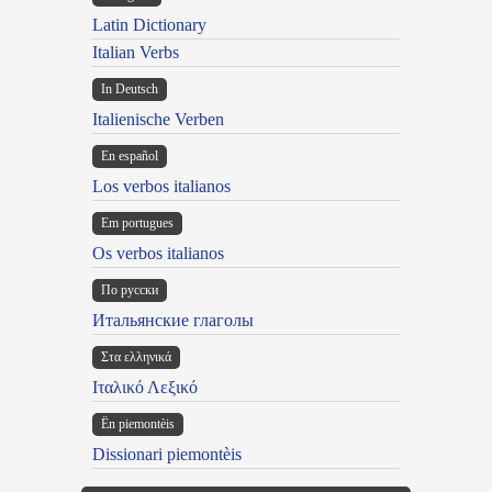
Latin Dictionary
Italian Verbs
In Deutsch
Italienische Verben
En español
Los verbos italianos
Em portugues
Os verbos italianos
По русски
Итальянские глаголы
Στα ελληνικά
Ιταλικό Λεξικό
Ën piemontèis
Dissionari piemontèis