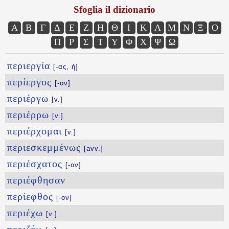
Sfoglia il dizionario
Α
Β
Γ
Δ
Ε
Ζ
Η
Θ
Ι
Κ
Λ
Μ
Ν
Ξ
Ο
Π
Ρ
Σ
Τ
Υ
Φ
Χ
Ψ
Ω
περιεργία
[-ας, ἡ]
περίεργος
[-ον]
περιέργω
[v.]
περιέρρω
[v.]
περιέρχομαι
[v.]
περιεσκεμμένως
[avv.]
περιέσχατος
[-ον]
περιέφθησαν
περίεφθος
[-ον]
περιέχω
[v.]