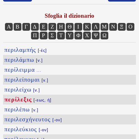
Sfoglia il dizionario
Α
Β
Γ
Δ
Ε
Ζ
Η
Θ
Ι
Κ
Λ
Μ
Ν
Ξ
Ο
Π
Ρ
Σ
Τ
Υ
Φ
Χ
Ψ
Ω
περιλαμπής
[-ές]
περιλάμπω
[v.]
περίλειμμα
...
περιλείπομαι
[v.]
περιλείχω
[v.]
περίλεξις
[-εως, ἡ]
περιλέπω
[v.]
περιλεσχήνευτος
[-ον]
περιλεύκιος
[-ον]