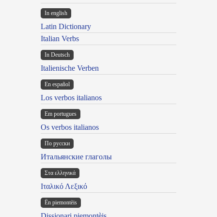
In english
Latin Dictionary
Italian Verbs
In Deutsch
Italienische Verben
En español
Los verbos italianos
Em portugues
Os verbos italianos
По русски
Итальянские глаголы
Στα ελληνικά
Ιταλικό Λεξικό
Ën piemontèis
Dissionari piemontèis