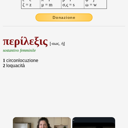
ζ = z
μ = m
σ,ς = s
ω = w
Donazione
περίλεξις
[-εως, ἡ]
sostantivo femminile
1
circonlocuzione
2
loquacità
×