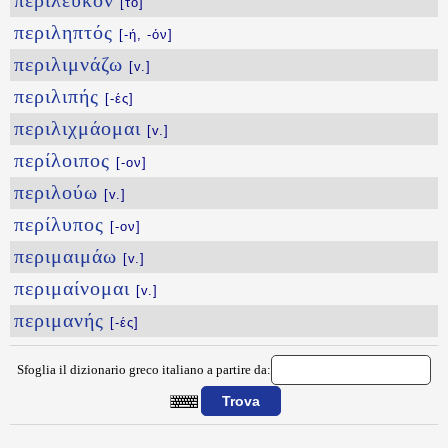
περίλευκον
[τό]
περιληπτός
[-ή, -όν]
περιλιμνάζω
[v.]
περιλιπής
[-ές]
περιλιχμάομαι
[v.]
περίλοιπος
[-ον]
περιλούω
[v.]
περίλυπος
[-ον]
περιμαιμάω
[v.]
περιμαίνομαι
[v.]
περιμανής
[-ές]
Sfoglia il dizionario greco italiano a partire da:
{{ID:PERILEXIS100}}