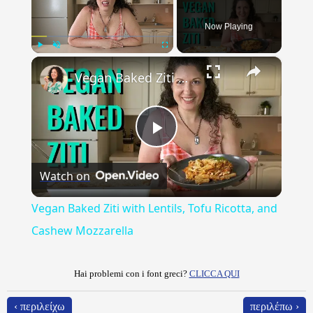
Now Playing
×
Play
Unmute
Fullscreen
Vegan Baked Ziti with Lentils, Tofu Ricotta, and Cashew Mozzarella
Play
Watch on
Video
Vegan Baked Ziti with Lentils, Tofu Ricotta, and
Cashew Mozzarella
Hai problemi con i font greci?
CLICCA QUI
‹ περιλείχω
περιλέπω ›