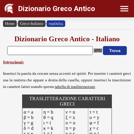
Dizionario Greco Antico
Home
›
Greco-Italiano
›
περίλεξις
Dizionario Greco Antico - Italiano
Istruzioni:
Inserisci la parola da cercare senza accenti né spiriti. Per inserire i caratteri greci
usa la tastiera che appare a destra della casella, oppure inserisci la trascrizione
in caratteri latini usando questa
tabella di traslitterazione
.
TRASLITTERAZIONE CARATTERI
GRECI
α = a
η = h
ν = n
τ = t
β = b
θ = q
ξ = x
υ = y
γ = g
ι = i
ο = o
φ = f
δ = d
κ = k
π = p
χ = c
ε = e
λ = l
ρ = r
ψ = j