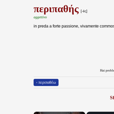
περιπαθής
[-ές]
aggettivo
in preda a forte passione, vivamente commo
Hai proble
‹ περιπαθέω
Sf
×