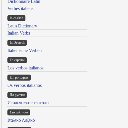
Dictionnaire Latin
Verbes italiens
In english
Latin Dictionary
Italian Verbs
In Deutsch
Italienische Verben
En español
Los verbos italianos
Em portugues
Os verbos italianos
По русски
Итальянские глаголы
Στα ελληνικά
Ιταλικό Λεξικό