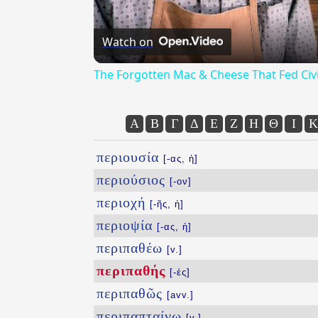
Watch on
The Forgotten Mac & Cheese That Fed Civi
Α
Β
Γ
Δ
Ε
Ζ
Η
Θ
Ι
Κ
περιουσία
[-ας, ἡ]
περιούσιος
[-ον]
περιοχή
[-ῆς, ἡ]
περιοψία
[-ας, ἡ]
περιπαθέω
[v.]
περιπαθής
[-ές]
περιπαθῶς
[avv.]
περιπαπταίνω
[v.]