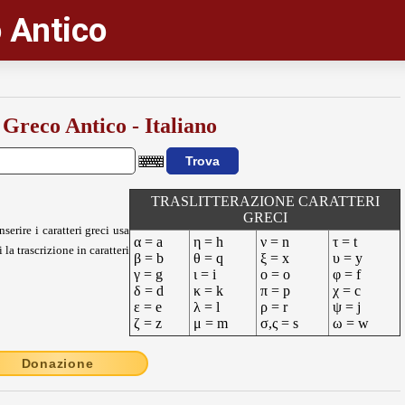
 Antico
 Greco Antico - Italiano
TRASLITTERAZIONE CARATTERI
GRECI
nserire i caratteri greci usa
α = a
η = h
ν = n
τ = t
 la trascrizione in caratteri
β = b
θ = q
ξ = x
υ = y
γ = g
ι = i
ο = o
φ = f
δ = d
κ = k
π = p
χ = c
ε = e
λ = l
ρ = r
ψ = j
ζ = z
μ = m
σ,ς = s
ω = w
Donazione