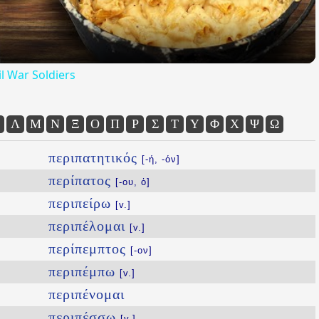
l War Soldiers
Λ
Μ
Ν
Ξ
Ο
Π
Ρ
Σ
Τ
Υ
Φ
Χ
Ψ
Ω
περιπατητικός
[-ή, -όν]
περίπατος
[-ου, ὁ]
περιπείρω
[v.]
περιπέλομαι
[v.]
περίπεμπτος
[-ον]
περιπέμπω
[v.]
περιπένομαι
περιπέσσω
[v.]