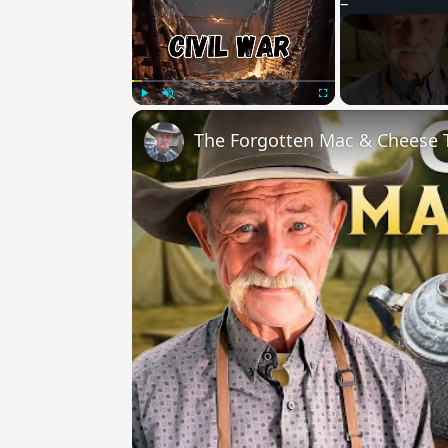
Play
Unmute
Fullscreen
The Forgotten Mac & Cheese T