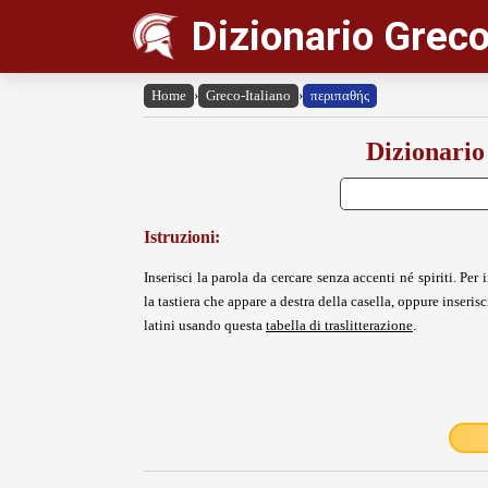
Dizionario Greco
Home
›
Greco-Italiano
›
περιπαθής
Dizionario
Istruzioni:
Inserisci la parola da cercare senza accenti né spiriti. Per i
la tastiera che appare a destra della casella, oppure inserisci
latini usando questa
tabella di traslitterazione
.