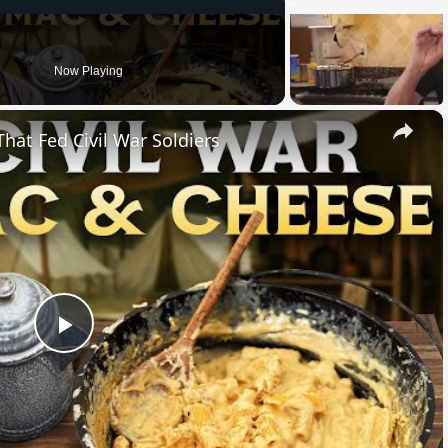
Now Playing
×
hat Fed Civil War Soldiers
Play
Video