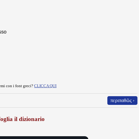
sso
mi con i font greci?
CLICCA QUI
περιπαθῶς ›
oglia il dizionario