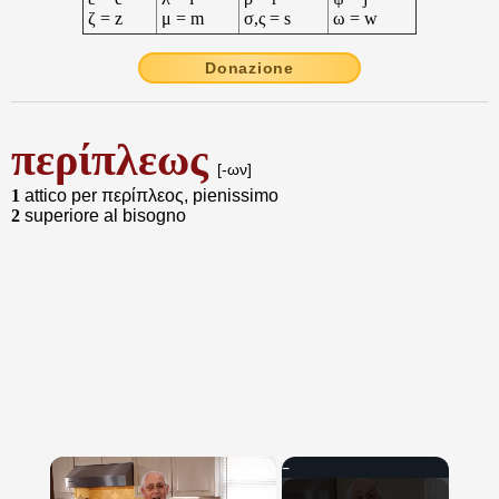
ζ = z
μ = m
σ,ς = s
ω = w
Donazione
περίπλεως
[-ων]
1
attico per περίπλεος, pienissimo
2
superiore al bisogno
×