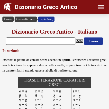
Dizionario Greco Antico
Home
›
Greco-Italiano
›
περίπλεως
Dizionario Greco Antico - Italiano
Istruzioni:
Inserisci la parola da cercare senza accenti né spiriti. Per inserire i caratteri greci
usa la tastiera che appare a destra della casella, oppure inserisci la trascrizione
in caratteri latini usando questa
tabella di traslitterazione
.
TRASLITTERAZIONE CARATTERI
GRECI
α = a
η = h
ν = n
τ = t
β = b
θ = q
ξ = x
υ = y
γ = g
ι = i
ο = o
φ = f
δ = d
κ = k
π = p
χ = c
ε = e
λ = l
ρ = r
ψ = j