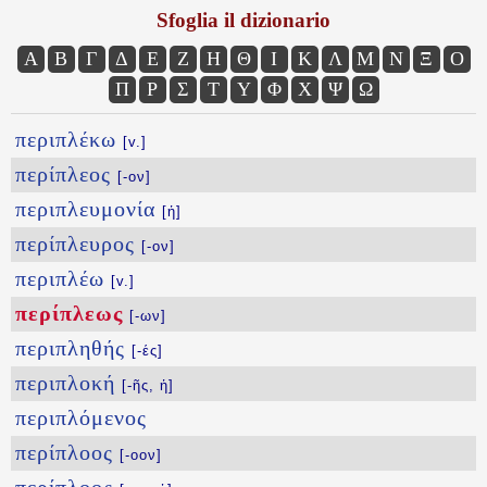
Sfoglia il dizionario
Α
Β
Γ
Δ
Ε
Ζ
Η
Θ
Ι
Κ
Λ
Μ
Ν
Ξ
Ο
Π
Ρ
Σ
Τ
Υ
Φ
Χ
Ψ
Ω
περιπλέκω
[v.]
περίπλεος
[-ον]
περιπλευμονία
[ἡ]
περίπλευρος
[-ον]
περιπλέω
[v.]
περίπλεως
[-ων]
περιπληθής
[-ές]
περιπλοκή
[-ῆς, ἡ]
περιπλόμενος
περίπλοος
[-οον]