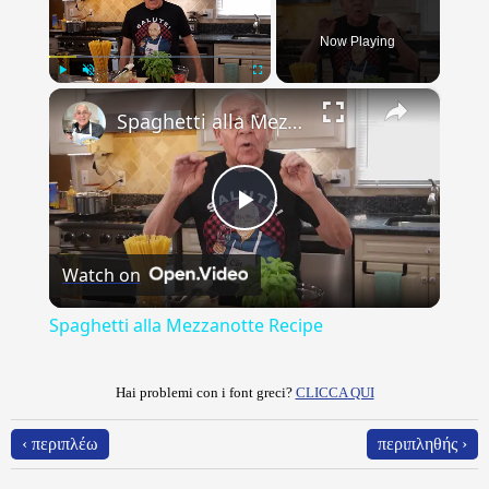
Now Playing
×
Play
Unmute
Fullscreen
Spaghetti alla Mezzanotte Recipe
Play
Watch on
Video
Spaghetti alla Mezzanotte Recipe
Hai problemi con i font greci?
CLICCA QUI
‹ περιπλέω
περιπληθής ›