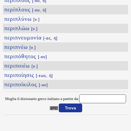
περίπλοος
[-ου, ὁ]
περίπλους
[-ου, ὁ]
περιπλύνω
[v.]
περιπλώω
[v.]
περιπνευμονία
[-ας, ἡ]
περιπνέω
[v.]
περιπόθητος
[-ον]
περιποιέω
[v.]
περιποίησις
[-εως, ἡ]
περιποίκιλος
[-ον]
Sfoglia il dizionario greco italiano a partire da:
{{ID:PERIPLEWS100}}
---CACHE---