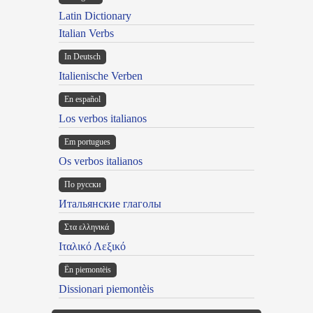
Latin Dictionary
Italian Verbs
In Deutsch
Italienische Verben
En español
Los verbos italianos
Em portugues
Os verbos italianos
По русски
Итальянские глаголы
Στα ελληνικά
Ιταλικό Λεξικό
Ën piemontèis
Dissionari piemontèis