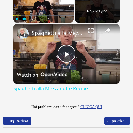
Now Playing
×
Play
Unmute
Fullscreen
Spaghetti alla Mezzanotte Recipe
Play
Watch on
Video
Spaghetti alla Mezzanotte Recipe
Hai problemi con i font greci?
CLICCA QUI
‹ περισαίνω
περισείω ›