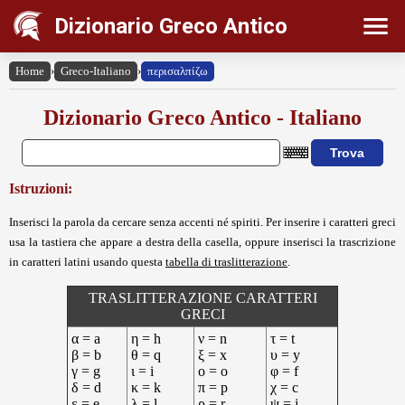
Dizionario Greco Antico
Home
›
Greco-Italiano
›
περισαλπίζω
Dizionario Greco Antico - Italiano
Istruzioni:
Inserisci la parola da cercare senza accenti né spiriti. Per inserire i caratteri greci
usa la tastiera che appare a destra della casella, oppure inserisci la trascrizione
in caratteri latini usando questa
tabella di traslitterazione
.
TRASLITTERAZIONE CARATTERI
GRECI
α = a
η = h
ν = n
τ = t
β = b
θ = q
ξ = x
υ = y
γ = g
ι = i
ο = o
φ = f
δ = d
κ = k
π = p
χ = c
ε = e
λ = l
ρ = r
ψ = j