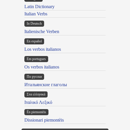
Latin Dictionary
Italian Verbs
In Deutsch
Italienische Verben
En español
Los verbos italianos
Em portugues
Os verbos italianos
По русски
Итальянские глаголы
Στα ελληνικά
Ιταλικό Λεξικό
Ën piemontèis
Dissionari piemontèis