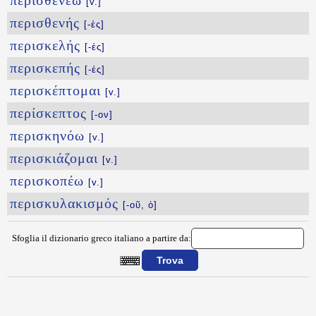
περισθενέω
[v.]
περισθενής
[-ές]
περισκελής
[-ές]
περισκεπής
[-ές]
περισκέπτομαι
[v.]
περίσκεπτος
[-ον]
περισκηνόω
[v.]
περισκιάζομαι
[v.]
περισκοπέω
[v.]
περισκυλακισμός
[-οῦ, ὁ]
Sfoglia il dizionario greco italiano a partire da:
{{ID:PERISALPIZW100}}
---CACHE---