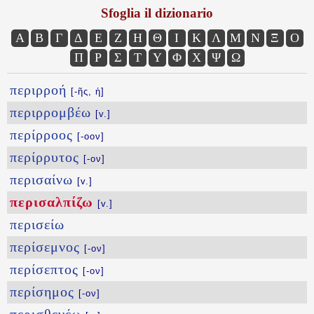
Sfoglia il dizionario
Α
Β
Γ
Δ
Ε
Ζ
Η
Θ
Ι
Κ
Λ
Μ
Ν
Ξ
Ο
Π
Ρ
Σ
Τ
Υ
Φ
Χ
Ψ
Ω
περιρροή
[-ῆς, ἡ]
περιρρομβέω
[v.]
περίρροος
[-οον]
περίρρυτος
[-ον]
περισαίνω
[v.]
περισαλπίζω
[v.]
περισείω
περίσεμνος
[-ον]
περίσεπτος
[-ον]
περίσημος
[-ον]