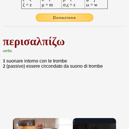
ζ = z
μ = m
σ,ς = s
ω = w
Donazione
περισαλπίζω
verbo
1
suonare intorno con le trombe
2
(passivo) essere circondato da suono di trombe
×