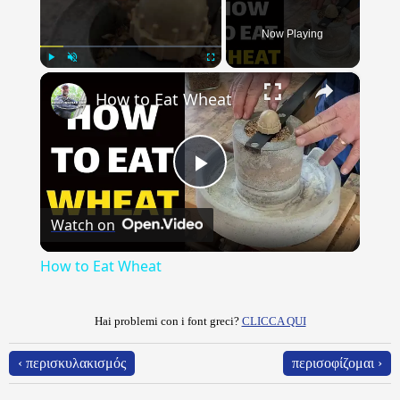
Now Playing
×
Play
Unmute
Fullscreen
How to Eat Wheat
Play
Watch on
Video
How to Eat Wheat
Hai problemi con i font greci?
CLICCA QUI
‹ περισκυλακισμός
περισοφίζομαι ›