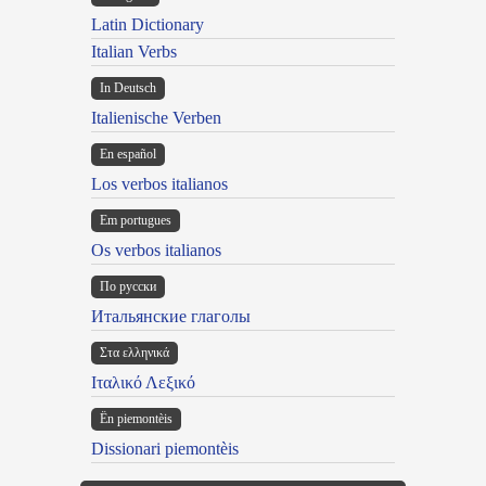
Latin Dictionary
Italian Verbs
In Deutsch
Italienische Verben
En español
Los verbos italianos
Em portugues
Os verbos italianos
По русски
Итальянские глаголы
Στα ελληνικά
Ιταλικό Λεξικό
Ën piemontèis
Dissionari piemontèis