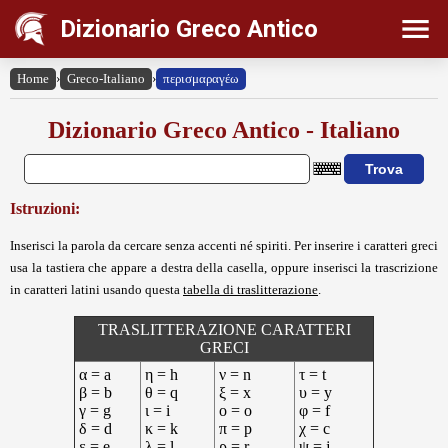
Dizionario Greco Antico
Home
›
Greco-Italiano
›
περισμαραγέω
Dizionario Greco Antico - Italiano
Istruzioni:
Inserisci la parola da cercare senza accenti né spiriti. Per inserire i caratteri greci
usa la tastiera che appare a destra della casella, oppure inserisci la trascrizione
in caratteri latini usando questa
tabella di traslitterazione
.
TRASLITTERAZIONE CARATTERI
GRECI
α = a
η = h
ν = n
τ = t
β = b
θ = q
ξ = x
υ = y
γ = g
ι = i
ο = o
φ = f
δ = d
κ = k
π = p
χ = c
ε = e
λ = l
ρ = r
ψ = j