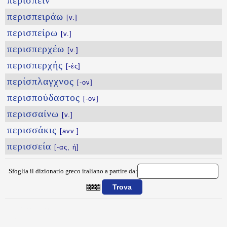
περισπεῖν
περισπειράω
[v.]
περισπείρω
[v.]
περισπερχέω
[v.]
περισπερχής
[-ές]
περίσπλαγχνος
[-ον]
περισπούδαστος
[-ον]
περισσαίνω
[v.]
περισσάκις
[avv.]
περισσεία
[-ας, ἡ]
Sfoglia il dizionario greco italiano a partire da:
{{ID:PERISMARAGEW100}}
---CACHE---