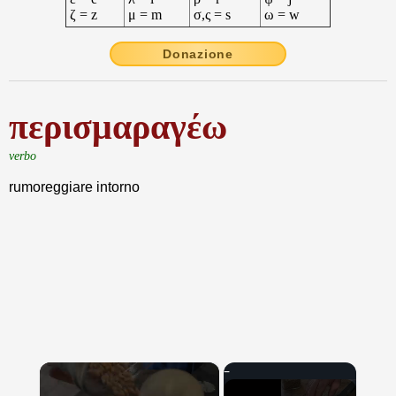
ζ = z
μ = m
σ,ς = s
ω = w
Donazione
περισμαραγέω
verbo
rumoreggiare intorno
×