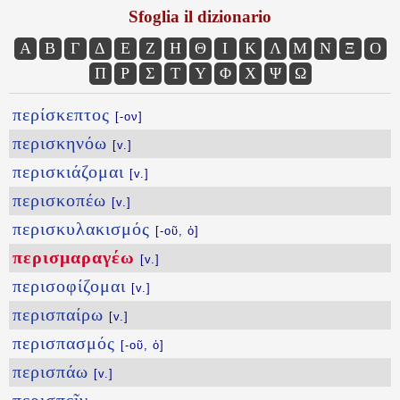
Sfoglia il dizionario
Α
Β
Γ
Δ
Ε
Ζ
Η
Θ
Ι
Κ
Λ
Μ
Ν
Ξ
Ο
Π
Ρ
Σ
Τ
Υ
Φ
Χ
Ψ
Ω
περίσκεπτος
[-ον]
περισκηνόω
[v.]
περισκιάζομαι
[v.]
περισκοπέω
[v.]
περισκυλακισμός
[-οῦ, ὁ]
περισμαραγέω
[v.]
περισοφίζομαι
[v.]
περισπαίρω
[v.]
περισπασμός
[-οῦ, ὁ]
περισπάω
[v.]