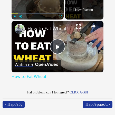
Now Playing
×
Play
Unmute
Fullscreen
How to Eat Wheat
Play
Watch on
Video
How to Eat Wheat
Hai problemi con i font greci?
CLICCA QUI
‹ Περσεύς
Περσέφασσα ›