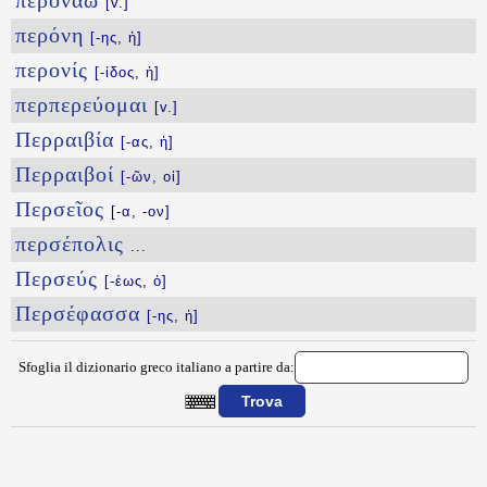
περονάω
[v.]
περόνη
[-ης, ἡ]
περονίς
[-ίδος, ἡ]
περπερεύομαι
[v.]
Περραιβία
[-ας, ἡ]
Περραιβοί
[-ῶν, οἱ]
Περσεῖος
[-α, -ον]
περσέπολις
...
Περσεύς
[-έως, ὁ]
Περσέφασσα
[-ης, ἡ]
Sfoglia il dizionario greco italiano a partire da:
{{ID:PERSEFONH100}}
---CACHE---