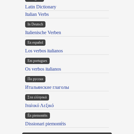
Latin Dictionary
Italian Verbs
In Deutsch
Italienische Verben
En español
Los verbos italianos
Em portugues
Os verbos italianos
По русски
Итальянские глаголы
Στα ελληνικά
Ιταλικό Λεξικό
Ën piemontèis
Dissionari piemontèis