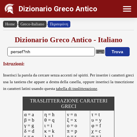
Dizionario Greco Antico
Home
›
Greco-Italiano
›
Περσεφόνη
Dizionario Greco Antico - Italiano
Istruzioni:
Inserisci la parola da cercare senza accenti né spiriti. Per inserire i caratteri greci
usa la tastiera che appare a destra della casella, oppure inserisci la trascrizione
in caratteri latini usando questa
tabella di traslitterazione
.
TRASLITTERAZIONE CARATTERI
GRECI
α = a
η = h
ν = n
τ = t
β = b
θ = q
ξ = x
υ = y
γ = g
ι = i
ο = o
φ = f
δ = d
κ = k
π = p
χ = c
ε = e
λ = l
ρ = r
ψ = j