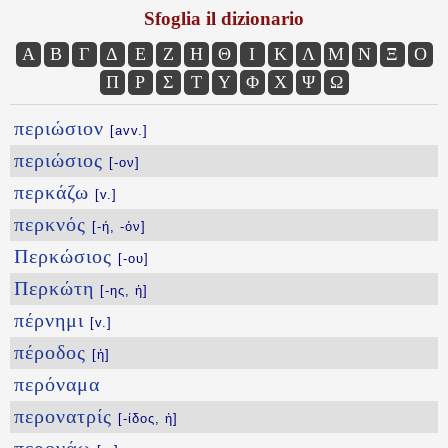
Sfoglia il dizionario
Α
Β
Γ
Δ
Ε
Ζ
Η
Θ
Ι
Κ
Λ
Μ
Ν
Ξ
Ο
Π
Ρ
Σ
Τ
Υ
Φ
Χ
Ψ
Ω
περιώσιον
[avv.]
περιώσιος
[-ον]
περκάζω
[v.]
περκνός
[-ή, -όν]
Περκώσιος
[-ου]
Περκώτη
[-ης, ἡ]
πέρνημι
[v.]
πέροδος
[ἡ]
περόναμα
περονατρίς
[-ίδος, ἡ]