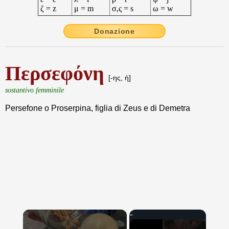
ζ = z
μ = m
σ,ς = s
ω = w
Donazione
Περσεφόνη
[-ης, ἡ]
sostantivo femminile
Persefone o Proserpina, figlia di Zeus e di Demetra
×