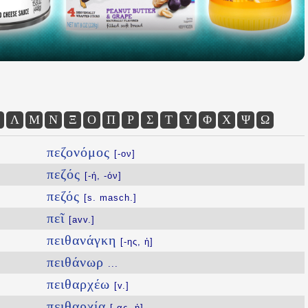
Λ
Μ
Ν
Ξ
Ο
Π
Ρ
Σ
Τ
Υ
Φ
Χ
Ψ
Ω
πεζονόμος
[-ον]
πεζός
[-ή, -όν]
πεζός
[s. masch.]
πεῖ
[avv.]
πειθανάγκη
[-ης, ἡ]
πειθάνωρ
...
πειθαρχέω
[v.]
πειθαρχία
[-ας, ἡ]