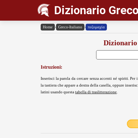
Dizionario Greco
Home
›
Greco-Italiano
›
πεζομαχία
Dizionario
Istruzioni:
Inserisci la parola da cercare senza accenti né spiriti. Per i
la tastiera che appare a destra della casella, oppure inserisci
latini usando questa
tabella di traslitterazione
.