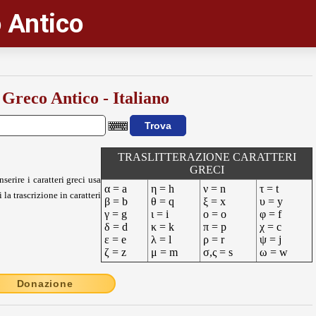
 Antico
 Greco Antico - Italiano
TRASLITTERAZIONE CARATTERI
GRECI
nserire i caratteri greci usa
α = a
η = h
ν = n
τ = t
 la trascrizione in caratteri
β = b
θ = q
ξ = x
υ = y
γ = g
ι = i
ο = o
φ = f
δ = d
κ = k
π = p
χ = c
ε = e
λ = l
ρ = r
ψ = j
ζ = z
μ = m
σ,ς = s
ω = w
Donazione