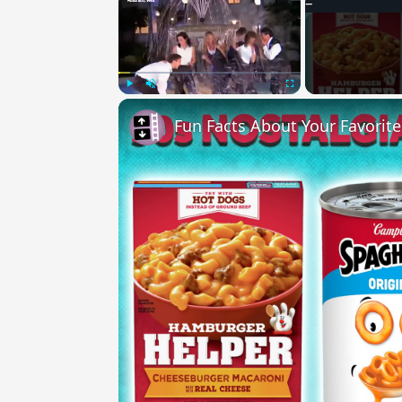
Play
Unmute
Fullscreen
Fun Facts About Your Favorit