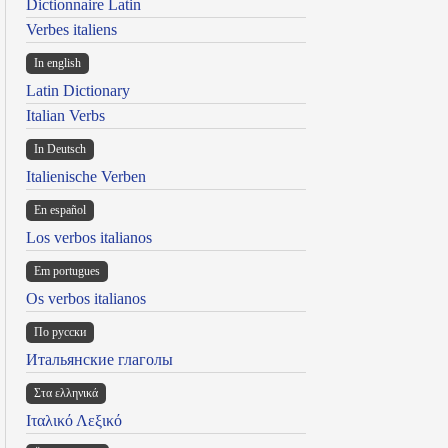
Dictionnaire Latin
Verbes italiens
In english
Latin Dictionary
Italian Verbs
In Deutsch
Italienische Verben
En español
Los verbos italianos
Em portugues
Os verbos italianos
По русски
Итальянские глаголы
Στα ελληνικά
Ιταλικό Λεξικό