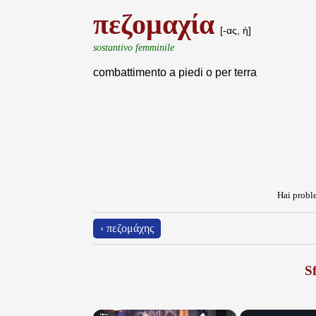
πεζομαχία
[-ας, ἡ]
sostantivo femminile
combattimento a piedi o per terra
Hai proble
‹ πεζομάχης
Sf
×