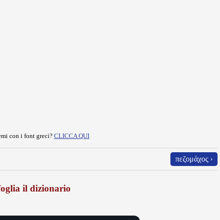
mi con i font greci?
CLICCA QUI
πεζομάχος ›
oglia il dizionario