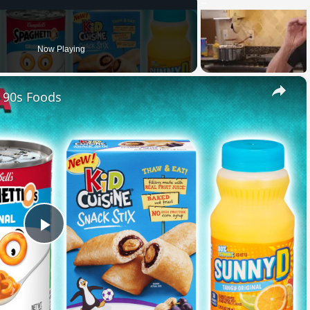
Now Playing
×
e 90s Foods
Play
Video