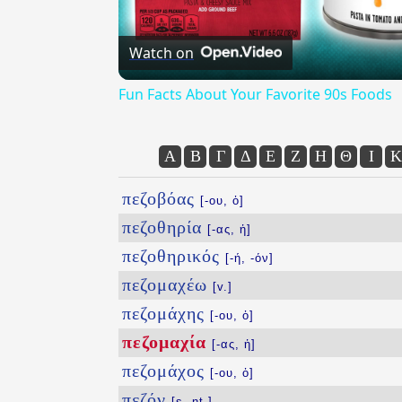
Watch on
Fun Facts About Your Favorite 90s Foods
Α
Β
Γ
Δ
Ε
Ζ
Η
Θ
Ι
Κ
πεζοβόας
[-ου, ὁ]
πεζοθηρία
[-ας, ἡ]
πεζοθηρικός
[-ή, -όν]
πεζομαχέω
[v.]
πεζομάχης
[-ου, ὁ]
πεζομαχία
[-ας, ἡ]
πεζομάχος
[-ου, ὁ]
πεζόν
[s. nt.]