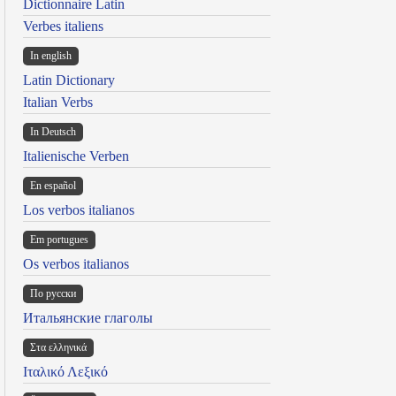
Dictionnaire Latin
Verbes italiens
In english
Latin Dictionary
Italian Verbs
In Deutsch
Italienische Verben
En español
Los verbos italianos
Em portugues
Os verbos italianos
По русски
Итальянские глаголы
Στα ελληνικά
Ιταλικό Λεξικό