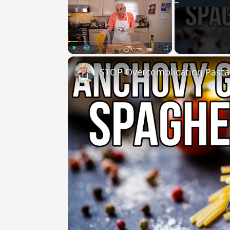
Play
Unmute
Fullscreen