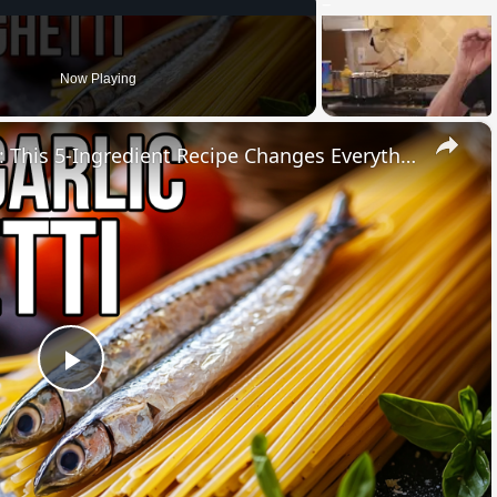
Now Playing
×
STOP Overcomplicating Pasta: This 5-Ingredient Recipe Changes Everything
Play
Video