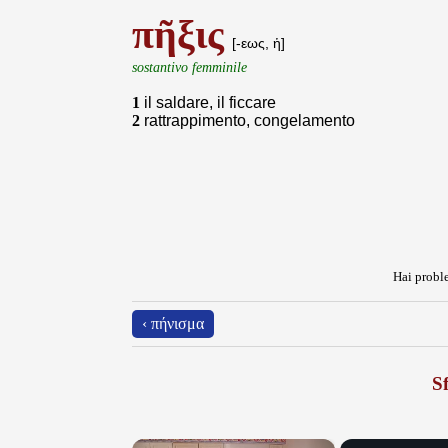
πῆξις
[-εως, ἡ]
sostantivo femminile
1
il saldare, il ficcare
2
rattrappimento, congelamento
Hai proble
‹ πήνισμα
Sf
×