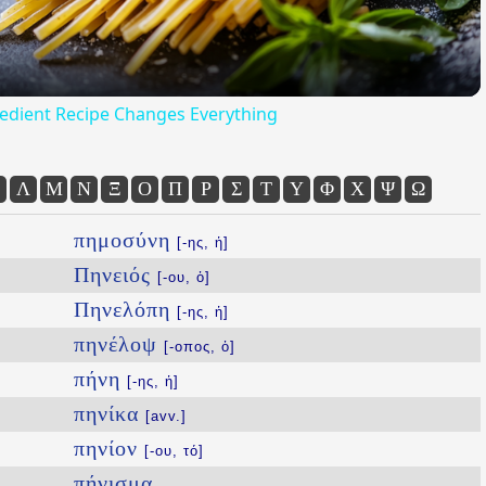
redient Recipe Changes Everything
Λ
Μ
Ν
Ξ
Ο
Π
Ρ
Σ
Τ
Υ
Φ
Χ
Ψ
Ω
πημοσύνη
[-ης, ἡ]
Πηνειός
[-ου, ὁ]
Πηνελόπη
[-ης, ἡ]
πηνέλοψ
[-οπος, ὁ]
πήνη
[-ης, ἡ]
πηνίκα
[avv.]
πηνίον
[-ου, τό]
πήνισμα
...