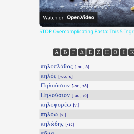
Watch on
STOP Overcomplicating Pasta: This 5-Ing
Α
Β
Γ
Δ
Ε
Ζ
Η
Θ
Ι
Κ
πηλοπλάθος
[-ου, ὁ]
πηλός
[-οῦ, ὁ]
Πηλούσιον
[-ου, τό]
Πηλούσιον
[-ου, τό]
πηλοφορέω
[v.]
πηλόω
[v.]
πηλώδης
[-ες]
πῆμα
...