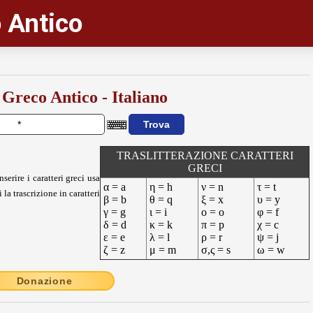
 Antico
 Greco Antico - Italiano
TRASLITTERAZIONE CARATTERI
GRECI
nserire i caratteri greci usa
α = a
η = h
ν = n
τ = t
 la trascrizione in caratteri
β = b
θ = q
ξ = x
υ = y
γ = g
ι = i
ο = o
φ = f
δ = d
κ = k
π = p
χ = c
ε = e
λ = l
ρ = r
ψ = j
ζ = z
μ = m
σ,ς = s
ω = w
Donazione