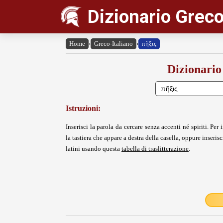
Dizionario Greco
Home
›
Greco-Italiano
›
πῆξις
Dizionario
Istruzioni:
Inserisci la parola da cercare senza accenti né spiriti. Per i
la tastiera che appare a destra della casella, oppure inserisci
latini usando questa
tabella di traslitterazione
.