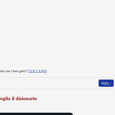
mi con i font greci?
CLICCA QUI
πηός ›
oglia il dizionario