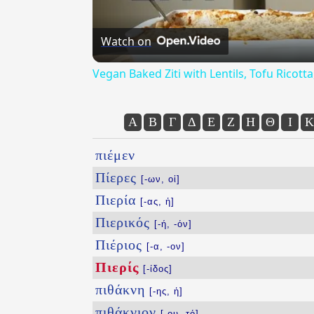
Watch on
Vegan Baked Ziti with Lentils, Tofu Ricot
Α
Β
Γ
Δ
Ε
Ζ
Η
Θ
Ι
Κ
πιέμεν
Πίερες
[-ων, οἱ]
Πιερία
[-ας, ἡ]
Πιερικός
[-ή, -όν]
Πιέριος
[-α, -ον]
Πιερίς
[-ίδος]
πιθάκνη
[-ης, ἡ]
πιθάκνιον
[-ου, τό]