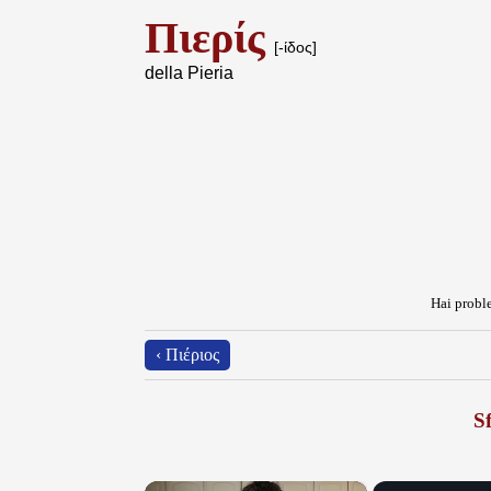
Πιερίς
[-ίδος]
della Pieria
Hai proble
‹ Πιέριος
Sf
×