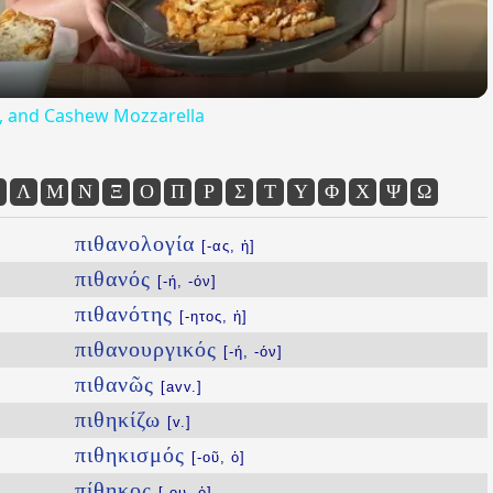
ta, and Cashew Mozzarella
Λ
Μ
Ν
Ξ
Ο
Π
Ρ
Σ
Τ
Υ
Φ
Χ
Ψ
Ω
πιθανολογία
[-ας, ἡ]
πιθανός
[-ή, -όν]
πιθανότης
[-ητος, ἡ]
πιθανουργικός
[-ή, -όν]
πιθανῶς
[avv.]
πιθηκίζω
[v.]
πιθηκισμός
[-οῦ, ὁ]
πίθηκος
[-ου, ὁ]