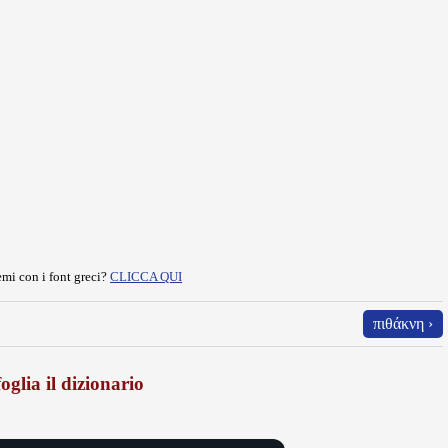
mi con i font greci?
CLICCA QUI
πιθάκνη ›
oglia il dizionario