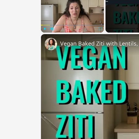
Play
Unmute
Fullscreen
Vegan Baked Ziti with Lentils