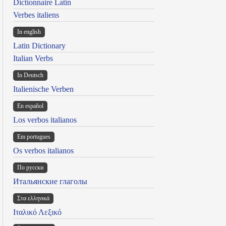
Dictionnaire Latin
Verbes italiens
In english
Latin Dictionary
Italian Verbs
In Deutsch
Italienische Verben
En español
Los verbos italianos
Em portugues
Os verbos italianos
По русски
Итальянские глаголы
Στα ελληνικά
Ιταλικό Λεξικό