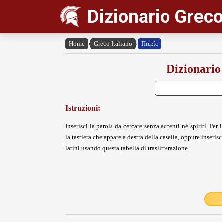
Dizionario Greco
Home
›
Greco-Italiano
›
Πιερίς
Dizionario
Istruzioni:
Inserisci la parola da cercare senza accenti né spiriti. Per i
la tastiera che appare a destra della casella, oppure inserisci
latini usando questa
tabella di traslitterazione
.