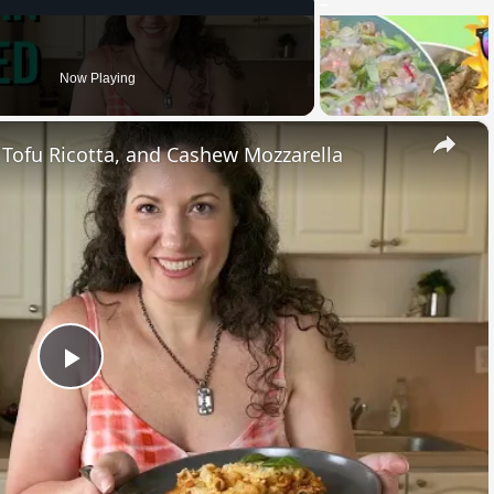
Now Playing
×
, Tofu Ricotta, and Cashew Mozzarella
Play
Video