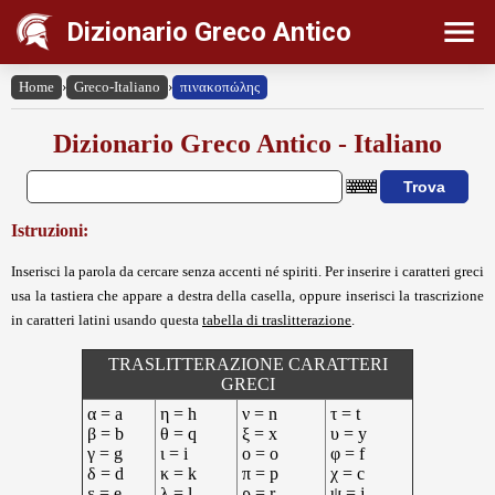
Dizionario Greco Antico
Home
›
Greco-Italiano
›
πινακοπώλης
Dizionario Greco Antico - Italiano
Istruzioni:
Inserisci la parola da cercare senza accenti né spiriti. Per inserire i caratteri greci
usa la tastiera che appare a destra della casella, oppure inserisci la trascrizione
in caratteri latini usando questa
tabella di traslitterazione
.
TRASLITTERAZIONE CARATTERI
GRECI
α = a
η = h
ν = n
τ = t
β = b
θ = q
ξ = x
υ = y
γ = g
ι = i
ο = o
φ = f
δ = d
κ = k
π = p
χ = c
ε = e
λ = l
ρ = r
ψ = j