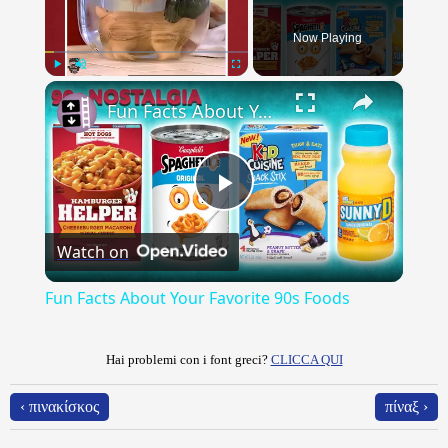
Now Playing
×
Play
Unmute
Fullscreen
Fun Facts About Your Favorite 90s Foods
Play
Watch on
Video
Fun Facts About Your Favorite 90s Foods
Hai problemi con i font greci?
CLICCA QUI
‹ πινακίσκος
πίναξ ›