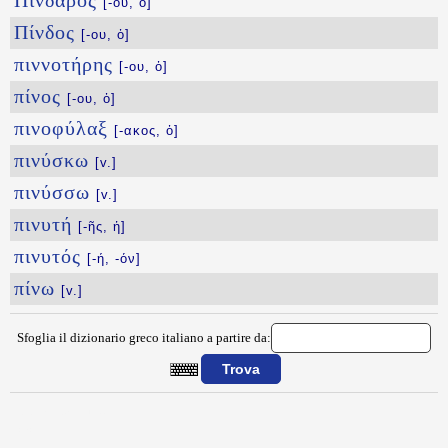
Πίνδαρος
[-ου, ὁ]
Πίνδος
[-ου, ὁ]
πιννοτήρης
[-ου, ὁ]
πίνος
[-ου, ὁ]
πινοφύλαξ
[-ακος, ὁ]
πινύσκω
[v.]
πινύσσω
[v.]
πινυτή
[-ῆς, ἡ]
πινυτός
[-ή, -όν]
πίνω
[v.]
Sfoglia il dizionario greco italiano a partire da:
{{ID:PINAKOPWLHS100}}
---CACHE---