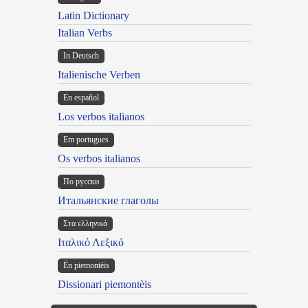
Latin Dictionary
Italian Verbs
In Deutsch
Italienische Verben
En español
Los verbos italianos
Em portugues
Os verbos italianos
По русски
Итальянские глаголы
Στα ελληνικά
Ιταλικό Λεξικό
Ën piemontèis
Dissionari piemontèis