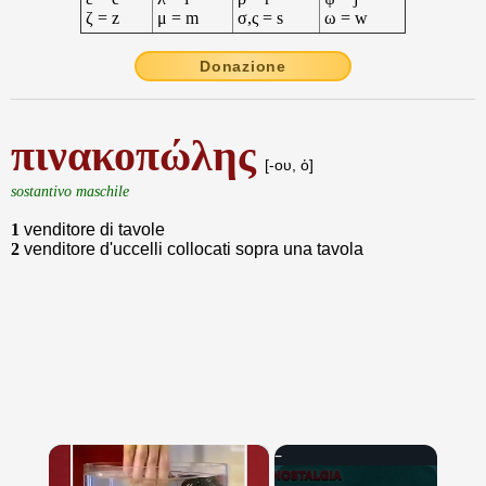
ζ = z
μ = m
σ,ς = s
ω = w
Donazione
πινακοπώλης
[-ου, ὁ]
sostantivo maschile
1
venditore di tavole
2
venditore d'uccelli collocati sopra una tavola
×