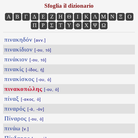
Sfoglia il dizionario
Α
Β
Γ
Δ
Ε
Ζ
Η
Θ
Ι
Κ
Λ
Μ
Ν
Ξ
Ο
Π
Ρ
Σ
Τ
Υ
Φ
Χ
Ψ
Ω
πινακηδόν
[avv.]
πινακίδιον
[-ου, τό]
πινάκιον
[-ου, τό]
πινακίς
[-ίδος, ἡ]
πινακίσκος
[-ου, ὁ]
πινακοπώλης
[-ου, ὁ]
πίναξ
[-ακος, ὁ]
πιναρός
[-ά, -όν]
Πίναρος
[-ου, ὁ]
πινάω
[v.]