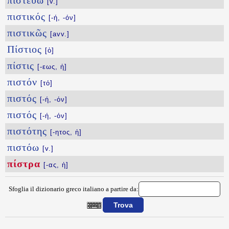
πιστεύω
[v.]
πιστικός
[-ή, -όν]
πιστικῶς
[avv.]
Πίστιος
[ὁ]
πίστις
[-εως, ἡ]
πιστόν
[τό]
πιστός
[-ή, -όν]
πιστός
[-ή, -όν]
πιστότης
[-ητος, ἡ]
πιστόω
[v.]
πίστρα
[-ας, ἡ]
Sfoglia il dizionario greco italiano a partire da:
{{ID:PISTRA100}}