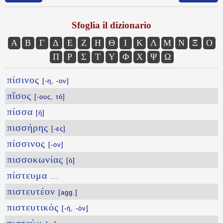
Sfoglia il dizionario
Α
Β
Γ
Δ
Ε
Ζ
Η
Θ
Ι
Κ
Λ
Μ
Ν
Ξ
Ο
Π
Ρ
Σ
Τ
Υ
Φ
Χ
Ψ
Ω
πίσινος
[-η, -ον]
πῖσος
[-ους, τό]
πίσσα
[ἡ]
πισσήρης
[-ες]
πίσσινος
[-ον]
πισσοκωνίας
[ὁ]
πίστευμα
...
πιστευτέον
[agg.]
πιστευτικός
[-ή, -όν]