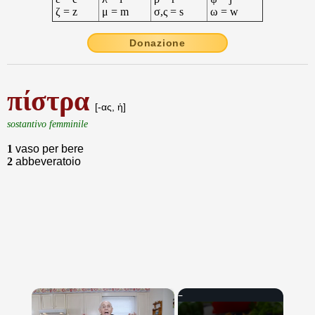
ζ = z
μ = m
σ,ς = s
ω = w
Donazione
πίστρα
[-ας, ἡ]
sostantivo femminile
1
vaso per bere
2
abbeveratoio
×