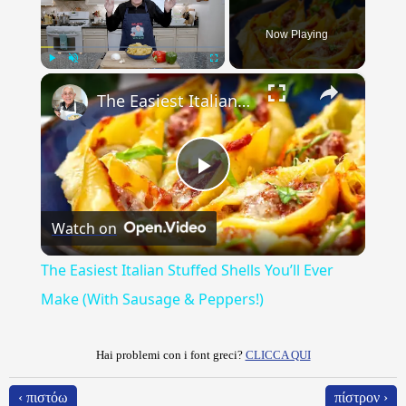
Now Playing
×
Play
Unmute
Fullscreen
The Easiest Italian Stuffed Shells You’ll Ever Make (With Sausage & Peppers!)
Play
Watch on
Video
The Easiest Italian Stuffed Shells You’ll Ever
Make (With Sausage & Peppers!)
Hai problemi con i font greci?
CLICCA QUI
‹ πιστόω
πίστρον ›