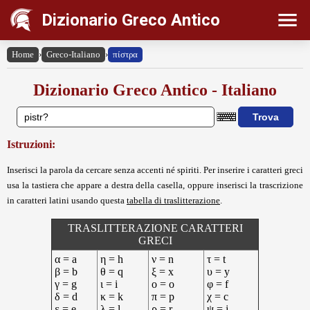
Dizionario Greco Antico
Home
›
Greco-Italiano
›
πίστρα
Dizionario Greco Antico - Italiano
Istruzioni:
Inserisci la parola da cercare senza accenti né spiriti. Per inserire i caratteri greci
usa la tastiera che appare a destra della casella, oppure inserisci la trascrizione
in caratteri latini usando questa
tabella di traslitterazione
.
TRASLITTERAZIONE CARATTERI
GRECI
α = a
η = h
ν = n
τ = t
β = b
θ = q
ξ = x
υ = y
γ = g
ι = i
ο = o
φ = f
δ = d
κ = k
π = p
χ = c
ε = e
λ = l
ρ = r
ψ = j