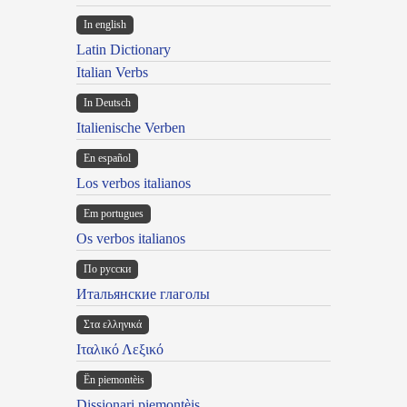
In english
Latin Dictionary
Italian Verbs
In Deutsch
Italienische Verben
En español
Los verbos italianos
Em portugues
Os verbos italianos
По русски
Итальянские глаголы
Στα ελληνικά
Ιταλικό Λεξικό
Ën piemontèis
Dissionari piemontèis