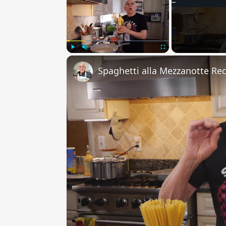
Play
Unmute
Fullscreen
Spaghetti alla Mezzanotte Re