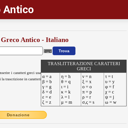
 Antico
 Greco Antico - Italiano
TRASLITTERAZIONE CARATTERI
GRECI
nserire i caratteri greci usa
α = a
η = h
ν = n
τ = t
 la trascrizione in caratteri
β = b
θ = q
ξ = x
υ = y
γ = g
ι = i
ο = o
φ = f
δ = d
κ = k
π = p
χ = c
ε = e
λ = l
ρ = r
ψ = j
ζ = z
μ = m
σ,ς = s
ω = w
Donazione