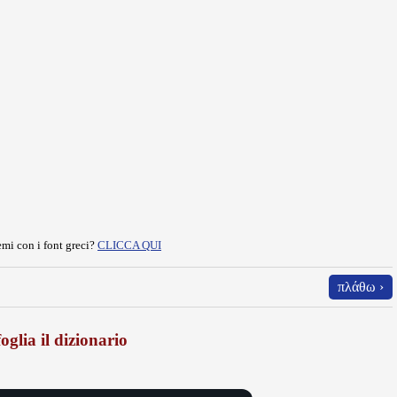
mi con i font greci?
CLICCA QUI
πλάθω ›
oglia il dizionario