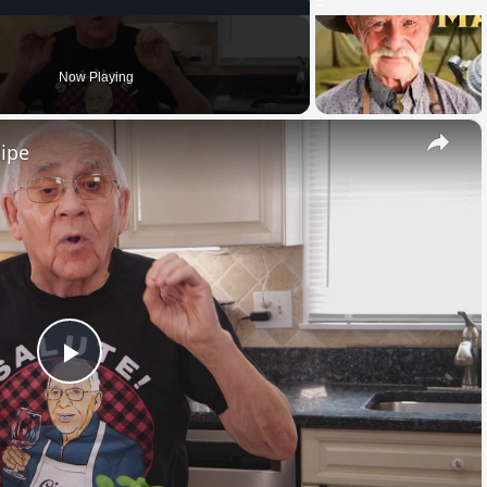
Now Playing
×
cipe
Play
Video