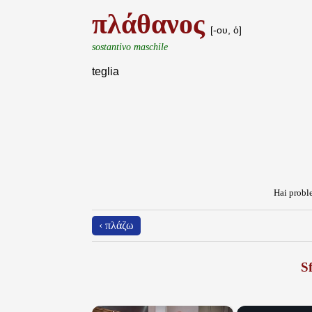
πλάθανος
[-ου, ὁ]
sostantivo maschile
teglia
Hai proble
‹ πλάζω
Sf
×