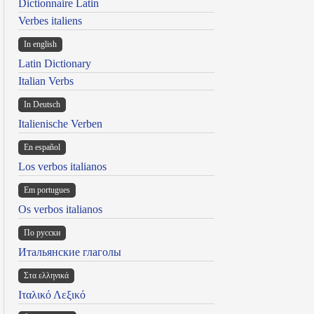
Dictionnaire Latin
Verbes italiens
In english
Latin Dictionary
Italian Verbs
In Deutsch
Italienische Verben
En español
Los verbos italianos
Em portugues
Os verbos italianos
По русски
Итальянские глаголы
Στα ελληνικά
Ιταλικό Λεξικό