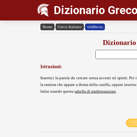
Dizionario Greco
Home
›
Greco-Italiano
›
πλάθανος
Dizionario
Istruzioni:
Inserisci la parola da cercare senza accenti né spiriti. Per i
la tastiera che appare a destra della casella, oppure inserisci
latini usando questa
tabella di traslitterazione
.