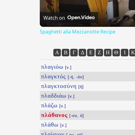
Watch on
Spaghetti alla Mezzanotte Recipe
Α
Β
Γ
Δ
Ε
Ζ
Η
Θ
Ι
Κ
πλαγιόω
[v.]
πλαγκτός
[-ή, -όν]
πλαγκτοσύνη
[ἡ]
πλαδδιάω
[v.]
πλάζω
[v.]
πλάθανος
[-ου, ὁ]
πλάθω
[v.]
πλαίσιον
[-ου, τό]