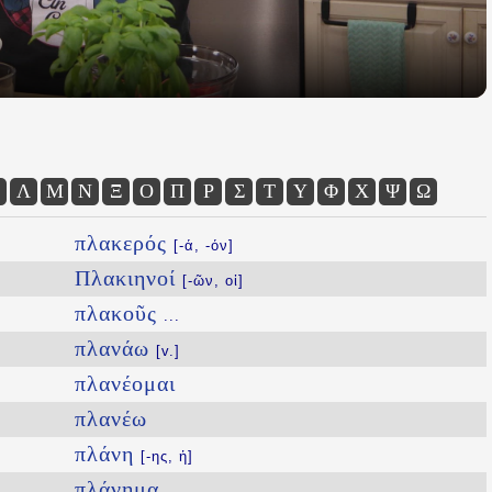
Λ
Μ
Ν
Ξ
Ο
Π
Ρ
Σ
Τ
Υ
Φ
Χ
Ψ
Ω
πλακερός
[-ά, -όν]
Πλακιηνοί
[-ῶν, οἱ]
πλακοῦς
...
πλανάω
[v.]
πλανέομαι
πλανέω
πλάνη
[-ης, ἡ]
πλάνημα
...