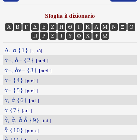
Sfoglia il dizionario
Α
Β
Γ
Δ
Ε
Ζ
Η
Θ
Ι
Κ
Λ
Μ
Ν
Ξ
Ο
Π
Ρ
Σ
Τ
Υ
Φ
Χ
Ψ
Ω
Α, α {1}
[-, τό]
ἁ–, ἀ– {2}
[pref.]
ἁ–, ἀν– {3}
[pref.]
ἀ– {4}
[pref.]
ἀ– {5}
[pref.]
ἀ, ἁ {6}
[art.]
ἀ {7}
[art.]
ἆ, ᾆ, ἆ ἆ {9}
[int.]
ἅ {10}
[pron.]