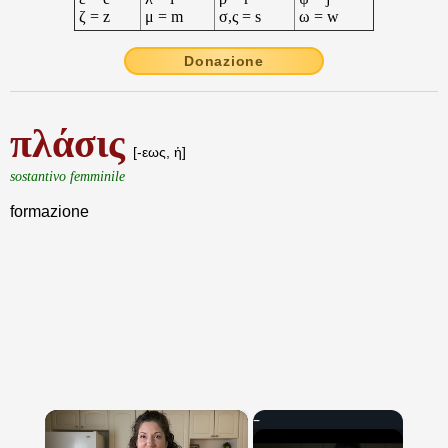
ζ = z
μ = m
σ,ς = s
ω = w
Donazione
πλάσις
[-εως, ἡ]
sostantivo femminile
formazione
×