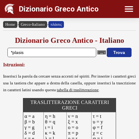
Dizionario Greco Antico
Home
›
Greco-Italiano
›
πλάσις
Dizionario Greco Antico - Italiano
Istruzioni:
Inserisci la parola da cercare senza accenti né spiriti. Per inserire i caratteri greci
usa la tastiera che appare a destra della casella, oppure inserisci la trascrizione
in caratteri latini usando questa
tabella di traslitterazione
.
TRASLITTERAZIONE CARATTERI
GRECI
α = a
η = h
ν = n
τ = t
β = b
θ = q
ξ = x
υ = y
γ = g
ι = i
ο = o
φ = f
δ = d
κ = k
π = p
χ = c
ε = e
λ = l
ρ = r
ψ = j