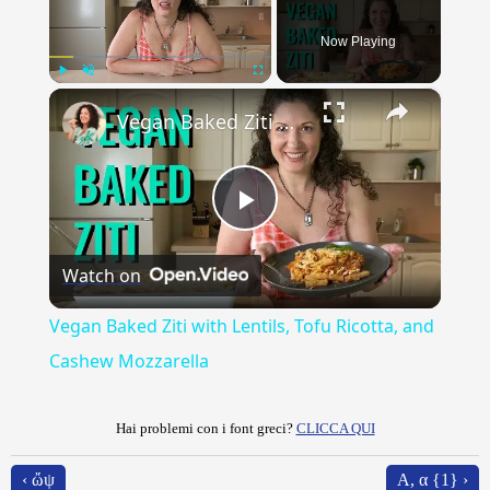
Now Playing
×
Play
Unmute
Fullscreen
Vegan Baked Ziti with Lentils, Tofu Ricotta, and Cashew Mozzarella
Play
Watch on
Video
Vegan Baked Ziti with Lentils, Tofu Ricotta, and
Cashew Mozzarella
Hai problemi con i font greci?
CLICCA QUI
‹ ὤψ
Α, α {1} ›