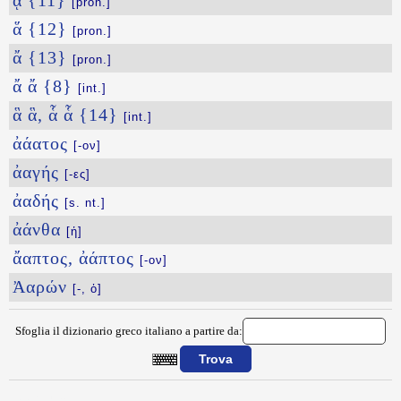
ᾇ {11}
[pron.]
ἅ {12}
[pron.]
ἄ {13}
[pron.]
ἄ ἄ {8}
[int.]
ἃ ἃ, ἇ ἇ {14}
[int.]
ἀάατος
[-ον]
ἀαγής
[-ες]
ἀαδής
[s. nt.]
ἀάνθα
[ἡ]
ἄαπτος, ἀάπτος
[-ον]
Ἀαρών
[-, ὁ]
Sfoglia il dizionario greco italiano a partire da:
{{ID:PLASIS100}}