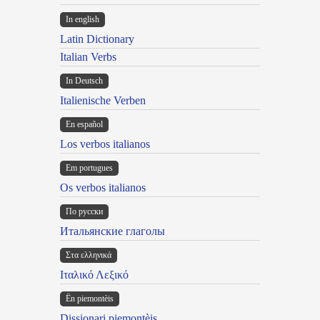
In english
Latin Dictionary
Italian Verbs
In Deutsch
Italienische Verben
En español
Los verbos italianos
Em portugues
Os verbos italianos
По русски
Итальянские глаголы
Στα ελληνικά
Ιταλικό Λεξικό
Ën piemontèis
Dissionari piemontèis