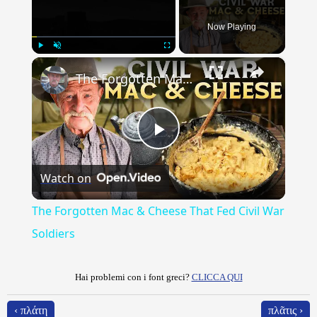
Now Playing
×
Play
Unmute
Fullscreen
The Forgotten Mac & Cheese That Fed Civil War Soldiers
Play
Watch on
Video
The Forgotten Mac & Cheese That Fed Civil War
Soldiers
Hai problemi con i font greci?
CLICCA QUI
‹ πλάτη
πλᾶτις ›