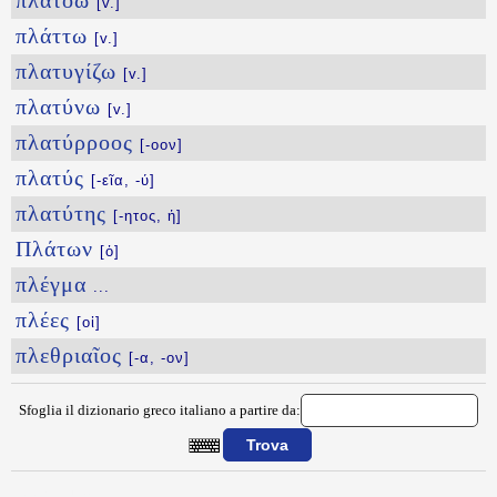
πλατόω
[v.]
πλάττω
[v.]
πλατυγίζω
[v.]
πλατύνω
[v.]
πλατύρροος
[-οον]
πλατύς
[-εῖα, -ύ]
πλατύτης
[-ητος, ἡ]
Πλάτων
[ὁ]
πλέγμα
...
πλέες
[οἱ]
πλεθριαῖος
[-α, -ον]
Sfoglia il dizionario greco italiano a partire da:
{{ID:PLATION100}}