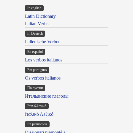
In english
Latin Dictionary
Italian Verbs
In Deutsch
Italienische Verben
En español
Los verbos italianos
Em portugues
Os verbos italianos
По русски
Итальянские глаголы
Στα ελληνικά
Ιταλικό Λεξικό
Ën piemontèis
Dissionari piemontèis