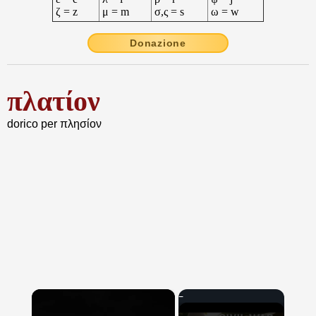
ζ = z
μ = m
σ,ς = s
ω = w
Donazione
πλατίον
dorico per πλησίον
×