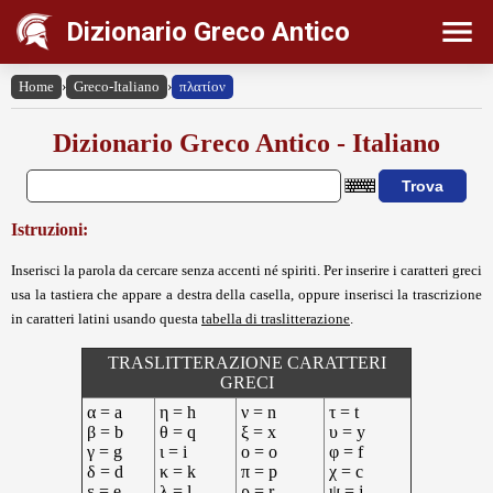
Dizionario Greco Antico
Home
›
Greco-Italiano
›
πλατίον
Dizionario Greco Antico - Italiano
Istruzioni:
Inserisci la parola da cercare senza accenti né spiriti. Per inserire i caratteri greci
usa la tastiera che appare a destra della casella, oppure inserisci la trascrizione
in caratteri latini usando questa
tabella di traslitterazione
.
TRASLITTERAZIONE CARATTERI
GRECI
α = a
η = h
ν = n
τ = t
β = b
θ = q
ξ = x
υ = y
γ = g
ι = i
ο = o
φ = f
δ = d
κ = k
π = p
χ = c
ε = e
λ = l
ρ = r
ψ = j