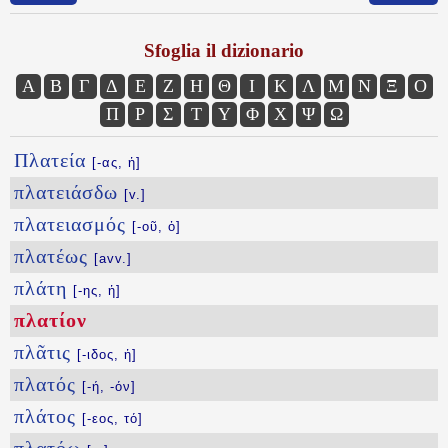
Sfoglia il dizionario
Α
Β
Γ
Δ
Ε
Ζ
Η
Θ
Ι
Κ
Λ
Μ
Ν
Ξ
Ο
Π
Ρ
Σ
Τ
Υ
Φ
Χ
Ψ
Ω
Πλατεία
[-ας, ἡ]
πλατειάσδω
[v.]
πλατειασμός
[-οῦ, ὁ]
πλατέως
[avv.]
πλάτη
[-ης, ἡ]
πλατίον
πλᾶτις
[-ιδος, ἡ]
πλατός
[-ή, -όν]
πλάτος
[-εος, τό]