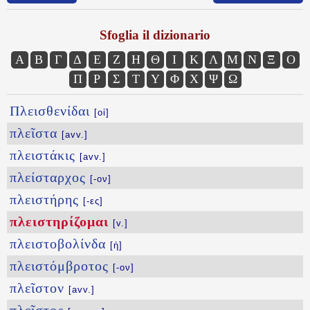
Sfoglia il dizionario
Α
Β
Γ
Δ
Ε
Ζ
Η
Θ
Ι
Κ
Λ
Μ
Ν
Ξ
Ο
Π
Ρ
Σ
Τ
Υ
Φ
Χ
Ψ
Ω
Πλεισθενίδαι
[οἱ]
πλεῖστα
[avv.]
πλειστάκις
[avv.]
πλείσταρχος
[-ον]
πλειστήρης
[-ες]
πλειστηρίζομαι
[v.]
πλειστοβολίνδα
[ἡ]
πλειστόμβροτος
[-ον]
πλεῖστον
[avv.]