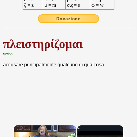
ζ = z
μ = m
σ,ς = s
ω = w
Donazione
πλειστηρίζομαι
verbo
accusare principalmente qualcuno di qualcosa
×