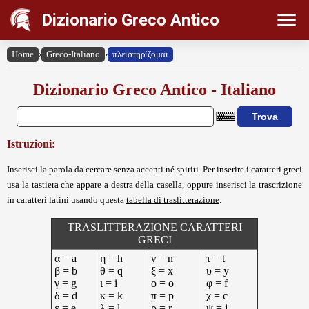
Dizionario Greco Antico
Home
›
Greco-Italiano
›
πλειστηρίζομαι
Dizionario Greco Antico - Italiano
Istruzioni:
Inserisci la parola da cercare senza accenti né spiriti. Per inserire i caratteri greci
usa la tastiera che appare a destra della casella, oppure inserisci la trascrizione
in caratteri latini usando questa
tabella di traslitterazione
.
TRASLITTERAZIONE CARATTERI
GRECI
α = a
η = h
ν = n
τ = t
β = b
θ = q
ξ = x
υ = y
γ = g
ι = i
ο = o
φ = f
δ = d
κ = k
π = p
χ = c
ε = e
λ = l
ρ = r
ψ = j