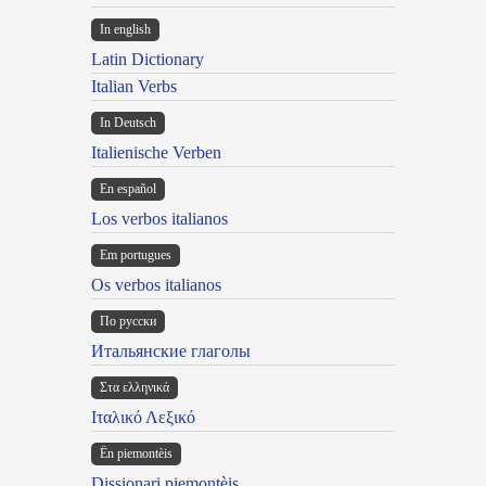
In english
Latin Dictionary
Italian Verbs
In Deutsch
Italienische Verben
En español
Los verbos italianos
Em portugues
Os verbos italianos
По русски
Итальянские глаголы
Στα ελληνικά
Ιταλικό Λεξικό
Ën piemontèis
Dissionari piemontèis