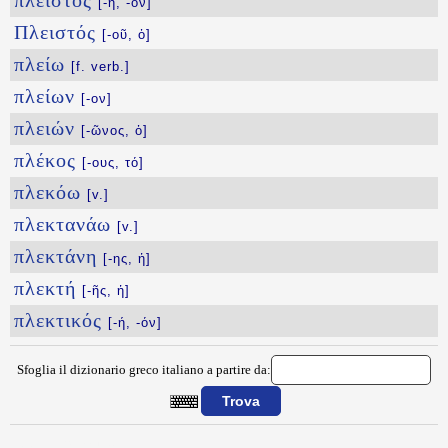
πλεῖστος
[-η, -ον]
Πλειστός
[-οῦ, ὁ]
πλείω
[f. verb.]
πλείων
[-ον]
πλειών
[-ῶνος, ὁ]
πλέκος
[-ους, τό]
πλεκόω
[v.]
πλεκτανάω
[v.]
πλεκτάνη
[-ης, ἡ]
πλεκτή
[-ῆς, ἡ]
πλεκτικός
[-ή, -όν]
Sfoglia il dizionario greco italiano a partire da:
{{ID:PLEISTHRIZOMAI100}}