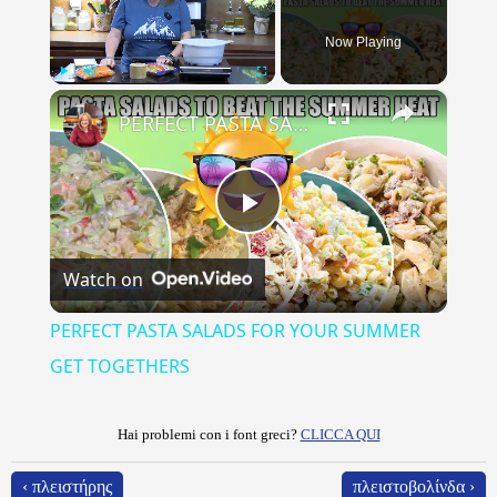
Now Playing
×
Play
Unmute
Fullscreen
PERFECT PASTA SALADS FOR YOUR SUMMER GET TOGETHERS
Play
Watch on
Video
PERFECT PASTA SALADS FOR YOUR SUMMER
GET TOGETHERS
Hai problemi con i font greci?
CLICCA QUI
‹ πλειστήρης
πλειστοβολίνδα ›