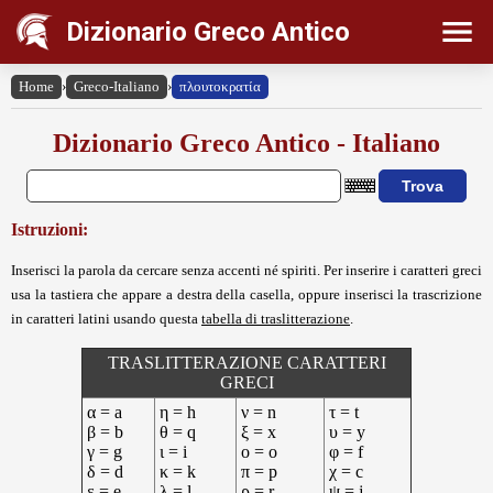
Dizionario Greco Antico
Home
›
Greco-Italiano
›
πλουτοκρατία
Dizionario Greco Antico - Italiano
Istruzioni:
Inserisci la parola da cercare senza accenti né spiriti. Per inserire i caratteri greci
usa la tastiera che appare a destra della casella, oppure inserisci la trascrizione
in caratteri latini usando questa
tabella di traslitterazione
.
TRASLITTERAZIONE CARATTERI
GRECI
α = a
η = h
ν = n
τ = t
β = b
θ = q
ξ = x
υ = y
γ = g
ι = i
ο = o
φ = f
δ = d
κ = k
π = p
χ = c
ε = e
λ = l
ρ = r
ψ = j