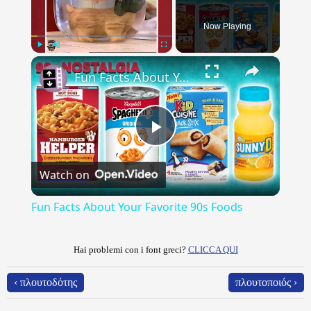
Now Playing
×
Play
Unmute
Fullscreen
Fun Facts About Your Favorite 90s Foods
Play
Watch on
Video
Fun Facts About Your Favorite 90s Foods
Hai problemi con i font greci?
CLICCA QUI
‹ πλουτοδότης
πλουτοποιός ›