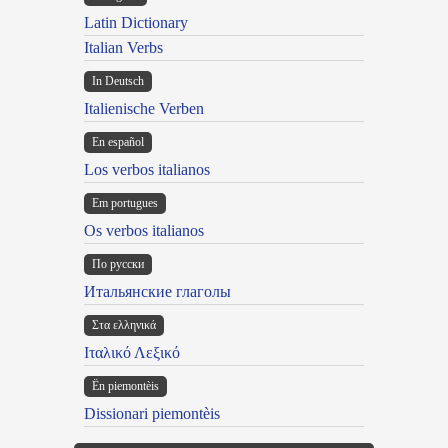
Latin Dictionary
Italian Verbs
In Deutsch
Italienische Verben
En español
Los verbos italianos
Em portugues
Os verbos italianos
По русски
Итальянские глаголы
Στα ελληνικά
Ιταλικό Λεξικό
Ën piemontèis
Dissionari piemontèis