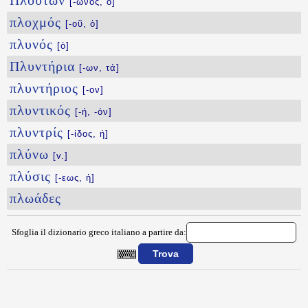
Πλούτων
[-ωνος, ὁ]
πλοχμός
[-οῦ, ὁ]
πλυνός
[ὁ]
Πλυντήρια
[-ων, τά]
πλυντήριος
[-ον]
πλυντικός
[-ή, -όν]
πλυντρίς
[-ίδος, ἡ]
πλύνω
[v.]
πλύσις
[-εως, ἡ]
πλωάδες
Sfoglia il dizionario greco italiano a partire da:
{{ID:PLOYTOKRATIA100}}
---CACHE---