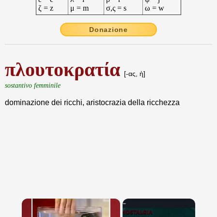
ζ = z
μ = m
σ,ς = s
ω = w
Donazione
πλουτοκρατία
[-ας, ἡ]
sostantivo femminile
dominazione dei ricchi, aristocrazia della ricchezza
×