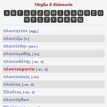
Sfoglia il dizionario
Α
Β
Γ
Δ
Ε
Ζ
Η
Θ
Ι
Κ
Λ
Μ
Ν
Ξ
Ο
Π
Ρ
Σ
Τ
Υ
Φ
Χ
Ψ
Ω
πλουτητέον
[agg.]
πλουτίζω
[v.]
πλουτίνδην
[avv.]
πλουτογαθής
[-ές]
πλουτοδότης
[-ου, ὁ]
πλουτοκρατία
[-ας, ἡ]
πλουτοποιός
[-όν]
πλοῦτος
[-ου, ὁ]
Πλοῦτος
[-ου, ὁ]
πλουτόχθων
...