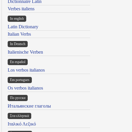
Dictionnaire Latin
Verbes italiens
In english
Latin Dictionary
Italian Verbs
In Deutsch
Italienische Verben
En español
Los verbos italianos
Em portugues
Os verbos italianos
По русски
Итальянские глаголы
Στα ελληνικά
Ιταλικό Λεξικό