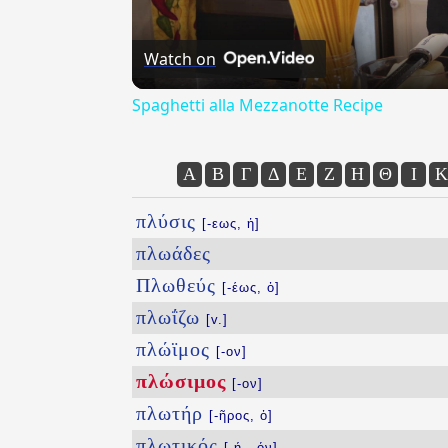
Watch on
Spaghetti alla Mezzanotte Recipe
Α
Β
Γ
Δ
Ε
Ζ
Η
Θ
Ι
Κ
πλύσις
[-εως, ἡ]
πλωάδες
Πλωθεύς
[-έως, ὁ]
πλωΐζω
[v.]
πλώϊμος
[-ον]
πλώσιμος
[-ον]
πλωτήρ
[-ῆρος, ὁ]
πλωτικός
[-ή, -όν]