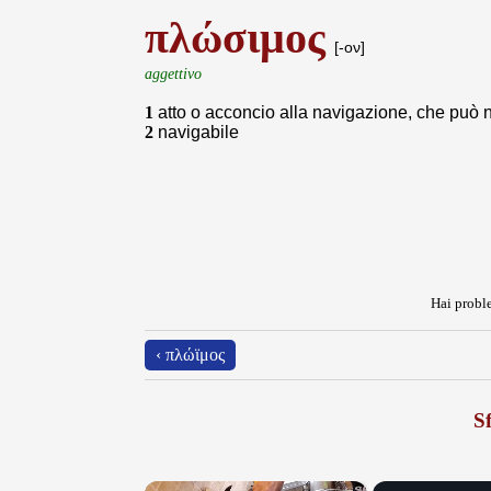
πλώσιμος
[-ον]
aggettivo
1
atto o acconcio alla navigazione, che può 
2
navigabile
Hai proble
‹ πλώϊμος
Sf
×