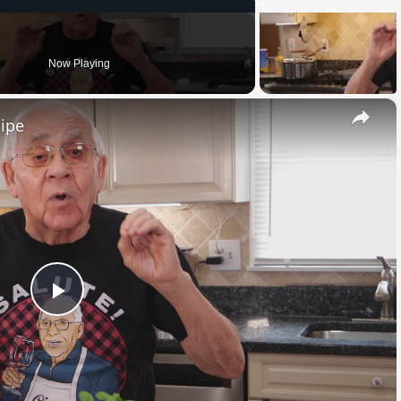
Now Playing
×
cipe
Play
Video