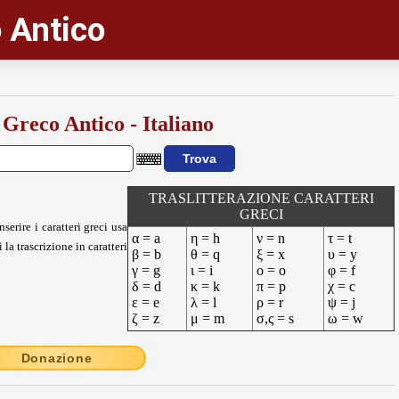
 Antico
 Greco Antico - Italiano
TRASLITTERAZIONE CARATTERI
GRECI
nserire i caratteri greci usa
α = a
η = h
ν = n
τ = t
 la trascrizione in caratteri
β = b
θ = q
ξ = x
υ = y
γ = g
ι = i
ο = o
φ = f
δ = d
κ = k
π = p
χ = c
ε = e
λ = l
ρ = r
ψ = j
ζ = z
μ = m
σ,ς = s
ω = w
Donazione