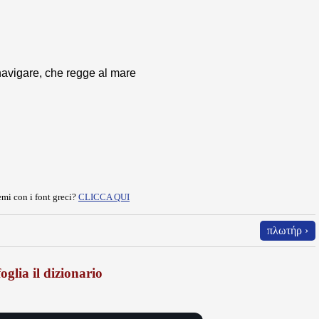
navigare, che regge al mare
mi con i font greci?
CLICCA QUI
πλωτήρ ›
oglia il dizionario