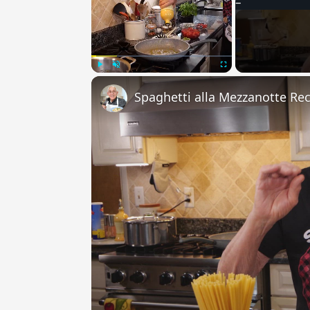
Play
Unmute
Fullscreen
Spaghetti alla Mezzanotte Re