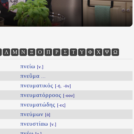
Λ
Μ
Ν
Ξ
Ο
Π
Ρ
Σ
Τ
Υ
Φ
Χ
Ψ
Ω
πνείω
[v.]
πνεῦμα
...
πνευματικός
[-ή, -όν]
πνευματόρροος
[-οον]
πνευματώδης
[-ες]
πνεύμων
[ὁ]
πνευστίαω
[v.]
πνέω
[v.]