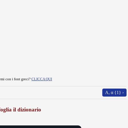
mi con i font greci?
CLICCA QUI
Α, α {1} ›
oglia il dizionario