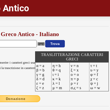
 Antico
 Greco Antico - Italiano
TRASLITTERAZIONE CARATTERI
GRECI
nserire i caratteri greci usa
α = a
η = h
ν = n
τ = t
 la trascrizione in caratteri
β = b
θ = q
ξ = x
υ = y
γ = g
ι = i
ο = o
φ = f
δ = d
κ = k
π = p
χ = c
ε = e
λ = l
ρ = r
ψ = j
ζ = z
μ = m
σ,ς = s
ω = w
Donazione