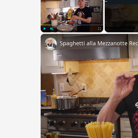
Play
Unmute
Fullscreen
Spaghetti alla Mezzanotte Re