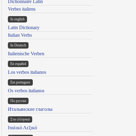
Dictionnaire Latin
Verbes italiens
In english
Latin Dictionary
Italian Verbs
In Deutsch
Italienische Verben
En español
Los verbos italianos
Em portugues
Os verbos italianos
По русски
Итальянские глаголы
Στα ελληνικά
Ιταλικό Λεξικό