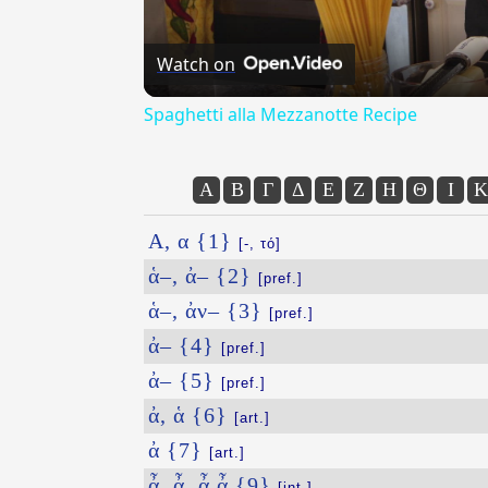
Watch on
Spaghetti alla Mezzanotte Recipe
Α
Β
Γ
Δ
Ε
Ζ
Η
Θ
Ι
Κ
Α, α {1}
[-, τό]
ἁ–, ἀ– {2}
[pref.]
ἁ–, ἀν– {3}
[pref.]
ἀ– {4}
[pref.]
ἀ– {5}
[pref.]
ἀ, ἁ {6}
[art.]
ἀ {7}
[art.]
ἆ, ᾆ, ἆ ἆ {9}
[int.]