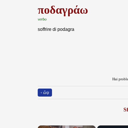
ποδαγράω
verbo
soffrire di podagra
Hai proble
‹ ὤψ
Sf
×