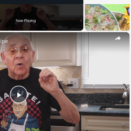
Now Playing
×
cipe
Play
Video