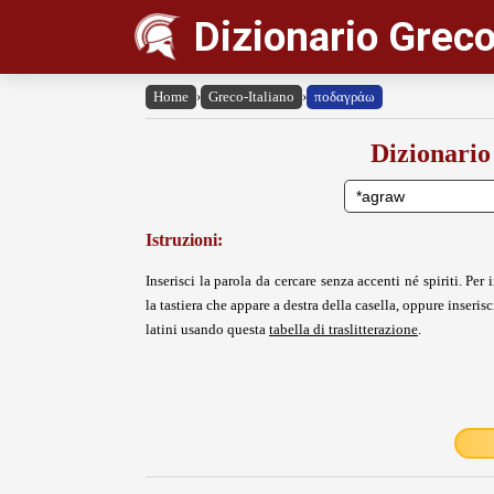
Dizionario Greco
Home
›
Greco-Italiano
›
ποδαγράω
Dizionario
Istruzioni:
Inserisci la parola da cercare senza accenti né spiriti. Per i
la tastiera che appare a destra della casella, oppure inserisci
latini usando questa
tabella di traslitterazione
.