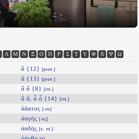
Λ
Μ
Ν
Ξ
Ο
Π
Ρ
Σ
Τ
Υ
Φ
Χ
Ψ
Ω
ἅ {12}
[pron.]
ἄ {13}
[pron.]
ἄ ἄ {8}
[int.]
ἃ ἃ, ἇ ἇ {14}
[int.]
ἀάατος
[-ον]
ἀαγής
[-ες]
ἀαδής
[s. nt.]
ἀάνθα
[ἡ]