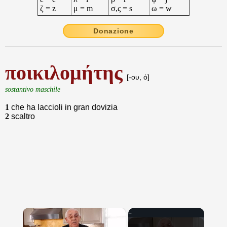
ζ = z
μ = m
σ,ς = s
ω = w
Donazione
ποικιλομήτης
[-ου, ὁ]
sostantivo maschile
1
che ha laccioli in gran dovizia
2
scaltro
×