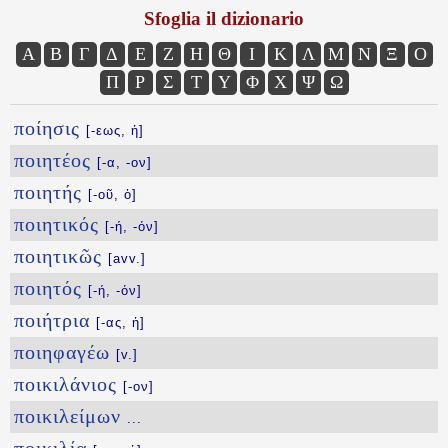
Sfoglia il dizionario
Α
Β
Γ
Δ
Ε
Ζ
Η
Θ
Ι
Κ
Λ
Μ
Ν
Ξ
Ο
Π
Ρ
Σ
Τ
Υ
Φ
Χ
Ψ
Ω
ποίησις
[-εως, ἡ]
ποιητέος
[-α, -ον]
ποιητής
[-οῦ, ὁ]
ποιητικός
[-ή, -όν]
ποιητικῶς
[avv.]
ποιητός
[-ή, -όν]
ποιήτρια
[-ας, ἡ]
ποιηφαγέω
[v.]
ποικιλάνιος
[-ον]
ποικιλείμων
...