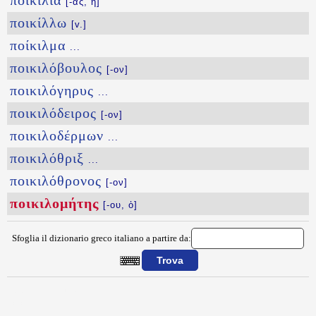
ποικιλία
[-ας, ἡ]
ποικίλλω
[v.]
ποίκιλμα
...
ποικιλόβουλος
[-ον]
ποικιλόγηρυς
...
ποικιλόδειρος
[-ον]
ποικιλοδέρμων
...
ποικιλόθριξ
...
ποικιλόθρονος
[-ον]
ποικιλομήτης
[-ου, ὁ]
Sfoglia il dizionario greco italiano a partire da:
{{ID:POIKILOMHTHS100}}
---CACHE---