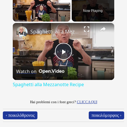
Now Playing
×
Unmute
Spaghetti alla Mezzanotte Recipe
Play
Watch on
Video
Spaghetti alla Mezzanotte Recipe
Hai problemi con i font greci?
CLICCA QUI
‹ ποικιλόθρονος
ποικιλόμορφος ›