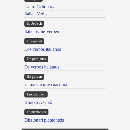
Latin Dictionary
Italian Verbs
In Deutsch
Italienische Verben
En español
Los verbos italianos
Em portugues
Os verbos italianos
По русски
Итальянские глаголы
Στα ελληνικά
Ιταλικό Λεξικό
Ën piemontèis
Dissionari piemontèis