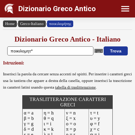
Dizionario Greco Antico
Home
›
Greco-Italiano
›
ποικιλομήτης
Dizionario Greco Antico - Italiano
Istruzioni:
Inserisci la parola da cercare senza accenti né spiriti. Per inserire i caratteri greci
usa la tastiera che appare a destra della casella, oppure inserisci la trascrizione
in caratteri latini usando questa
tabella di traslitterazione
.
TRASLITTERAZIONE CARATTERI
GRECI
α = a
η = h
ν = n
τ = t
β = b
θ = q
ξ = x
υ = y
γ = g
ι = i
ο = o
φ = f
δ = d
κ = k
π = p
χ = c
ε = e
λ = l
ρ = r
ψ = j