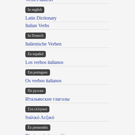
In english
Latin Dictionary
Italian Verbs
In Deutsch
Italienische Verben
En español
Los verbos italianos
Em portugues
Os verbos italianos
По русски
Итальянские глаголы
Στα ελληνικά
Ιταλικό Λεξικό
Ën piemontèis