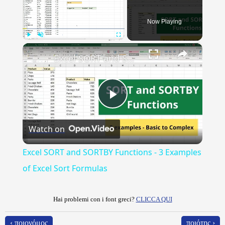
Now Playing
×
Play
Unmute
Fullscreen
Excel SORT and SORTBY Functions - 3 Examples of Excel Sort Formulas
Play
Watch on
Video
Excel SORT and SORTBY Functions - 3 Examples
of Excel Sort Formulas
Hai problemi con i font greci?
CLICCA QUI
‹ ποιονόμος
ποιότης ›