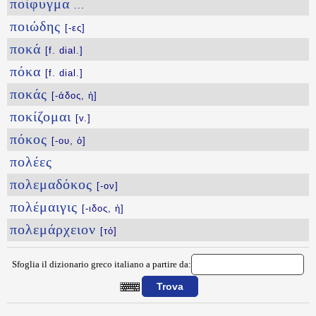
ποίφυγμα
...
ποιώδης
[-ες]
ποκά
[f. dial.]
πόκα
[f. dial.]
ποκάς
[-άδος, ἡ]
ποκίζομαι
[v.]
πόκος
[-ου, ὁ]
πολέες
πολεμαδόκος
[-ον]
πολέμαιγις
[-ιδος, ἡ]
πολεμάρχειον
[τό]
Sfoglia il dizionario greco italiano a partire da: