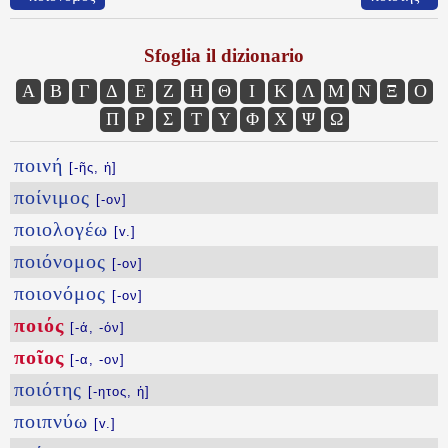
Sfoglia il dizionario
Α
Β
Γ
Δ
Ε
Ζ
Η
Θ
Ι
Κ
Λ
Μ
Ν
Ξ
Ο
Π
Ρ
Σ
Τ
Υ
Φ
Χ
Ψ
Ω
ποινή
[-ῆς, ἡ]
ποίνιμος
[-ον]
ποιολογέω
[v.]
ποιόνομος
[-ον]
ποιονόμος
[-ον]
ποιός
[-ά, -όν]
ποῖος
[-α, -ον]
ποιότης
[-ητος, ἡ]
ποιπνύω
[v.]