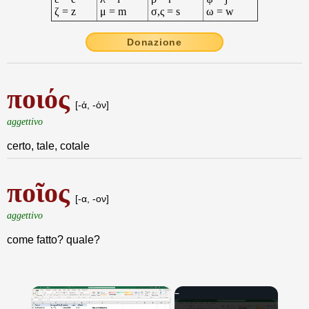
ζ = z
μ = m
σ,ς = s
ω = w
Donazione
ποιός
[-ά, -όν]
aggettivo
certo, tale, cotale
ποῖος
[-α, -ον]
aggettivo
come fatto? quale?
×