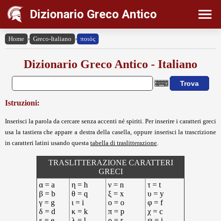
Dizionario Greco Antico
Home
›
Greco-Italiano
›
ποιός
Dizionario Greco Antico - Italiano
Istruzioni:
Inserisci la parola da cercare senza accenti né spiriti. Per inserire i caratteri greci
usa la tastiera che appare a destra della casella, oppure inserisci la trascrizione
in caratteri latini usando questa
tabella di traslitterazione
.
TRASLITTERAZIONE CARATTERI
GRECI
α = a
η = h
ν = n
τ = t
β = b
θ = q
ξ = x
υ = y
γ = g
ι = i
ο = o
φ = f
δ = d
κ = k
π = p
χ = c
ε = e
λ = l
ρ = r
ψ = j