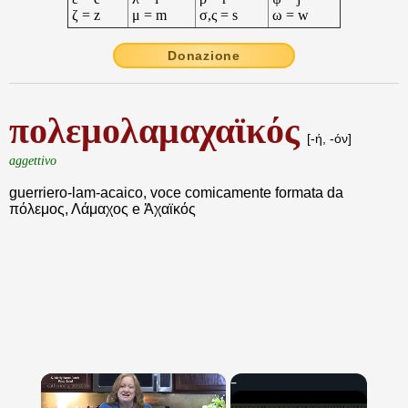
ζ = z
μ = m
σ,ς = s
ω = w
Donazione
πολεμολαμαχαϊκός
[-ή, -όν]
aggettivo
guerriero-lam-acaico, voce comicamente formata da
πόλεμος, Λάμαχος e Ἀχαϊκός
×