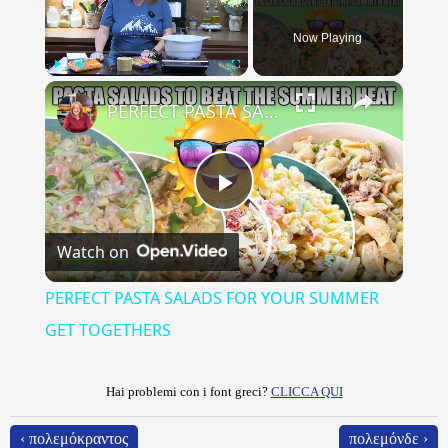
Now Playing
×
Play
Unmute
Fullscreen
PERFECT PASTA SALADS FOR YOUR SUMMER GET TOGETHERS
Play
Watch on
Video
PERFECT PASTA SALADS FOR YOUR SUMMER
GET TOGETHERS
Hai problemi con i font greci?
CLICCA QUI
‹ πολεμόκραντος
πολεμόνδε ›