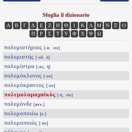
Sfoglia il dizionario
Α
Β
Γ
Δ
Ε
Ζ
Η
Θ
Ι
Κ
Λ
Μ
Ν
Ξ
Ο
Π
Ρ
Σ
Τ
Υ
Φ
Χ
Ψ
Ω
πολεμιστήριος
[-α, -ον]
πολεμιστής
[-οῦ, ὁ]
πολεμίστρα
[-ας, ἡ]
πολεμόκλονος
[-ον]
πολεμόκραντος
[-ον]
πολεμολαμαχαϊκός
[-ή, -όν]
πολεμόνδε
[avv.]
πολεμοποιέω
[v.]
πολεμοποιός
[-όν]