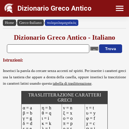
Dizionario Greco Antico
Home
›
Greco-Italiano
›
πολεμολαμαχαϊκός
Dizionario Greco Antico - Italiano
Istruzioni:
Inserisci la parola da cercare senza accenti né spiriti. Per inserire i caratteri greci
usa la tastiera che appare a destra della casella, oppure inserisci la trascrizione
in caratteri latini usando questa
tabella di traslitterazione
.
TRASLITTERAZIONE CARATTERI
GRECI
α = a
η = h
ν = n
τ = t
β = b
θ = q
ξ = x
υ = y
γ = g
ι = i
ο = o
φ = f
δ = d
κ = k
π = p
χ = c
ε = e
λ = l
ρ = r
ψ = j