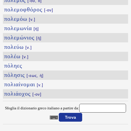
πόλεμος
[-ου, ὁ]
πολεμοφθόρος
[-ον]
πολεμόω
[v.]
πολεμωνία
[ἡ]
πολεμώνιος
[ἡ]
πολεύω
[v.]
πολέω
[v.]
πόληες
πόλησις
[-εως, ἡ]
πολιαίνομαι
[v.]
πολιάοχος
[-ον]
Sfoglia il dizionario greco italiano a partire da:
{{ID:POLEMOLAMACAIKOS100}}