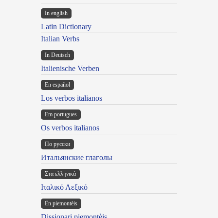
In english
Latin Dictionary
Italian Verbs
In Deutsch
Italienische Verben
En español
Los verbos italianos
Em portugues
Os verbos italianos
По русски
Итальянские глаголы
Στα ελληνικά
Ιταλικό Λεξικό
Ën piemontèis
Dissionari piemontèis