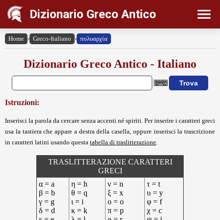
Dizionario Greco Antico
Home
›
Greco-Italiano
›
πολυαρχία
Dizionario Greco Antico - Italiano
Istruzioni:
Inserisci la parola da cercare senza accenti né spiriti. Per inserire i caratteri greci
usa la tastiera che appare a destra della casella, oppure inserisci la trascrizione
in caratteri latini usando questa
tabella di traslitterazione
.
TRASLITTERAZIONE CARATTERI
GRECI
α = a
η = h
ν = n
τ = t
β = b
θ = q
ξ = x
υ = y
γ = g
ι = i
ο = o
φ = f
δ = d
κ = k
π = p
χ = c
ε = e
λ = l
ρ = r
ψ = j