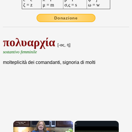
ζ = z
μ = m
σ,ς = s
ω = w
Donazione
πολυαρχία
[-ας, ἡ]
sostantivo femminile
molteplicità dei comandanti, signoria di molti
×