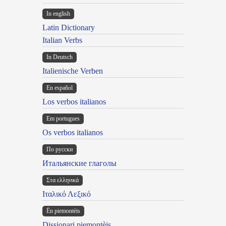
In english
Latin Dictionary
Italian Verbs
In Deutsch
Italienische Verben
En español
Los verbos italianos
Em portugues
Os verbos italianos
По русски
Итальянские глаголы
Στα ελληνικά
Ιταλικό Λεξικό
Ën piemontèis
Dissionari piemontèis