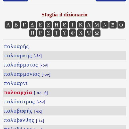
Sfoglia il dizionario
Α
Β
Γ
Δ
Ε
Ζ
Η
Θ
Ι
Κ
Λ
Μ
Ν
Ξ
Ο
Π
Ρ
Σ
Τ
Υ
Φ
Χ
Ψ
Ω
πολυαρής
πολυαρκής
[-ές]
πολυάρματος
[-ον]
πολυαρμόνιος
[-ον]
πολύαρνι
πολυαρχία
[-ας, ἡ]
πολύαστρος
[-ον]
πολυβαφής
[-ές]
πολυβενθής
[-ές]