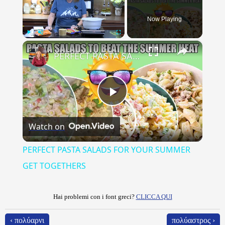
Now Playing
×
Play
Unmute
Fullscreen
PERFECT PASTA SALADS FOR YOUR SUMMER GET TOGETHERS
Play
Watch on
Video
PERFECT PASTA SALADS FOR YOUR SUMMER
GET TOGETHERS
Hai problemi con i font greci?
CLICCA QUI
‹ πολύαρνι
πολύαστρος ›