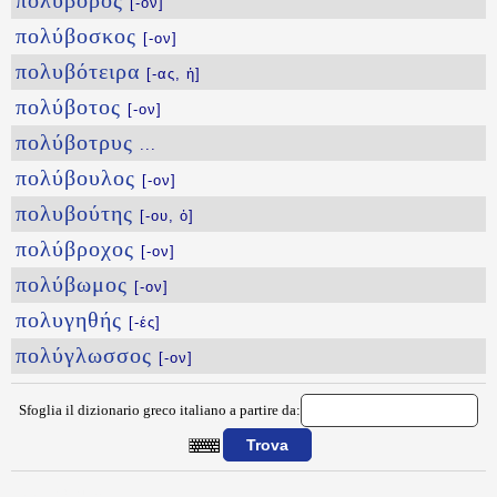
πολυβόρος
[-ον]
πολύβοσκος
[-ον]
πολυβότειρα
[-ας, ἡ]
πολύβοτος
[-ον]
πολύβοτρυς
...
πολύβουλος
[-ον]
πολυβούτης
[-ου, ὁ]
πολύβροχος
[-ον]
πολύβωμος
[-ον]
πολυγηθής
[-ές]
πολύγλωσσος
[-ον]
Sfoglia il dizionario greco italiano a partire da:
{{ID:POLYARCIA100}}