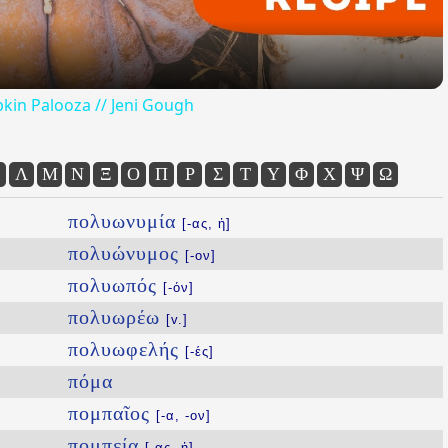
kin Palooza // Jeni Gough
Λ
Μ
Ν
Ξ
Ο
Π
Ρ
Σ
Τ
Υ
Φ
Χ
Ψ
Ω
πολυωνυμία
[-ας, ἡ]
πολυώνυμος
[-ον]
πολυωπός
[-όν]
πολυωρέω
[v.]
πολυωφελής
[-ές]
πόμα
πομπαῖος
[-α, -ον]
πομπεία
[-ας, ἡ]