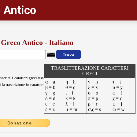
 Antico
 Greco Antico - Italiano
TRASLITTERAZIONE CARATTERI
GRECI
nserire i caratteri greci usa
α = a
η = h
ν = n
τ = t
 la trascrizione in caratteri
β = b
θ = q
ξ = x
υ = y
γ = g
ι = i
ο = o
φ = f
δ = d
κ = k
π = p
χ = c
ε = e
λ = l
ρ = r
ψ = j
ζ = z
μ = m
σ,ς = s
ω = w
Donazione