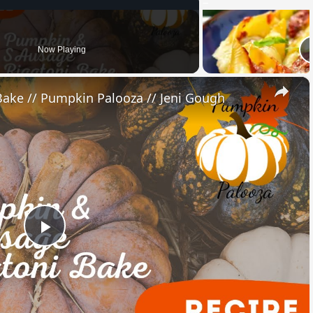
Now Playing
×
ake // Pumpkin Palooza // Jeni Gough
Play
Video