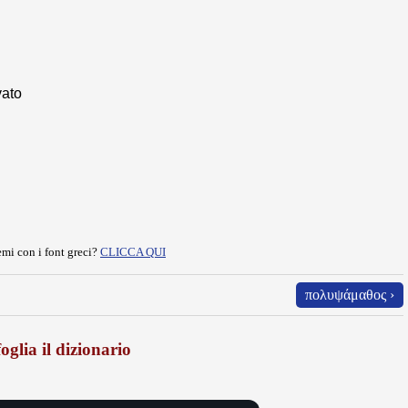
vato
mi con i font greci?
CLICCA QUI
πολυψάμαθος ›
oglia il dizionario