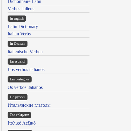
Dictionnaire Latin
Verbes italiens
In english
Latin Dictionary
Italian Verbs
In Deutsch
Italienische Verben
En español
Los verbos italianos
Em portugues
Os verbos italianos
По русски
Итальянские глаголы
Στα ελληνικά
Ιταλικό Λεξικό