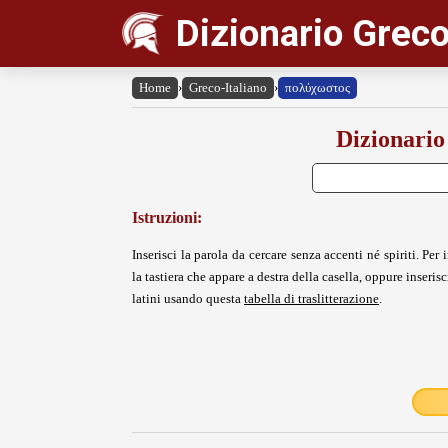
Dizionario Greco
Home
›
Greco-Italiano
›
πολύχωστος
Dizionario
Istruzioni:
Inserisci la parola da cercare senza accenti né spiriti. Per i
la tastiera che appare a destra della casella, oppure inserisci
latini usando questa
tabella di traslitterazione
.