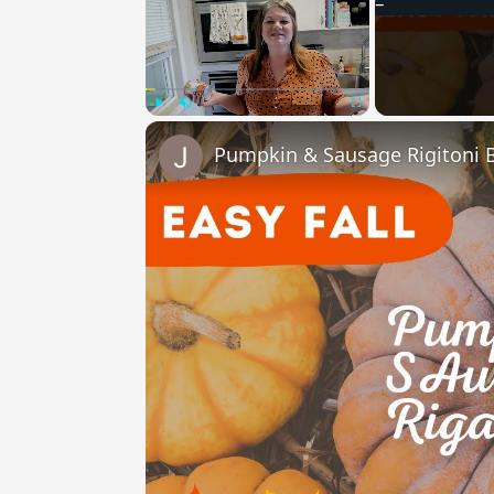
Play
Unmute
Fullscreen
Pumpkin & Sausage Rigitoni B