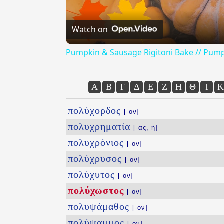
Watch on
Pumpkin & Sausage Rigitoni Bake // Pump
Α
Β
Γ
Δ
Ε
Ζ
Η
Θ
Ι
Κ
πολύχορδος
[-ον]
πολυχρηματία
[-ας, ἡ]
πολυχρόνιος
[-ον]
πολύχρυσος
[-ον]
πολύχυτος
[-ον]
πολύχωστος
[-ον]
πολυψάμαθος
[-ον]
πολύψαμμος
[-ον]