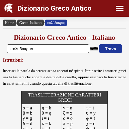
Dizionario Greco Antico
Home
›
Greco-Italiano
›
πολύδακρυς
Dizionario Greco Antico - Italiano
Istruzioni:
Inserisci la parola da cercare senza accenti né spiriti. Per inserire i caratteri greci
usa la tastiera che appare a destra della casella, oppure inserisci la trascrizione
in caratteri latini usando questa
tabella di traslitterazione
.
TRASLITTERAZIONE CARATTERI
GRECI
α = a
η = h
ν = n
τ = t
β = b
θ = q
ξ = x
υ = y
γ = g
ι = i
ο = o
φ = f
δ = d
κ = k
π = p
χ = c
ε = e
λ = l
ρ = r
ψ = j