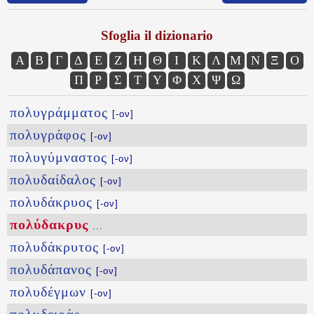
Sfoglia il dizionario
Α
Β
Γ
Δ
Ε
Ζ
Η
Θ
Ι
Κ
Λ
Μ
Ν
Ξ
Ο
Π
Ρ
Σ
Τ
Υ
Φ
Χ
Ψ
Ω
πολυγράμματος
[-ον]
πολυγράφος
[-ον]
πολυγύμναστος
[-ον]
πολυδαίδαλος
[-ον]
πολυδάκρυος
[-ον]
πολύδακρυς
...
πολυδάκρυτος
[-ον]
πολυδάπανος
[-ον]
πολυδέγμων
[-ον]