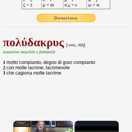
ζ = z
μ = m
σ,ς = s
ω = w
Donazione
πολύδακρυς
[-υος, ὁ|ἡ]
sostantivo maschile e femminile
1
molto compianto, degno di gran compianto
2
con molte lacrime, lacrimevole
3
che cagiona molte lacrime
×