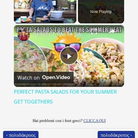
Now Playing
×
Play
Unmute
Fullscreen
PERFECT PASTA SALADS FOR YOUR SUMMER GET TOGETHERS
Play
Watch on
Video
PERFECT PASTA SALADS FOR YOUR SUMMER
GET TOGETHERS
Hai problemi con i font greci?
CLICCA QUI
‹ πολυδάκρυος
πολυδάκρυτος ›