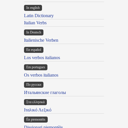
In english
Latin Dictionary
Italian Verbs
In Deutsch
Italienische Verben
En español
Los verbos italianos
Em portugues
Os verbos italianos
По русски
Итальянские глаголы
Στα ελληνικά
Ιταλικό Λεξικό
Ën piemontèis
Dissionari piemontèis