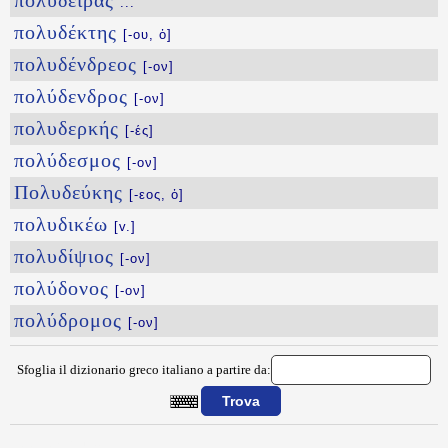
πολυδειράς
...
πολυδέκτης
[-ου, ὁ]
πολυδένδρεος
[-ον]
πολύδενδρος
[-ον]
πολυδερκής
[-ές]
πολύδεσμος
[-ον]
Πολυδεύκης
[-εος, ὁ]
πολυδικέω
[v.]
πολυδίψιος
[-ον]
πολύδονος
[-ον]
πολύδρομος
[-ον]
Sfoglia il dizionario greco italiano a partire da:
{{ID:POLYDAKRYS100}}