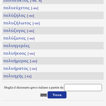
Πολύευκτος
[-ου, ὁ]
πολυεύχετος
[-ον]
πολύζηλος
[-ον]
πολυζήλωτος
[-ον]
πολύζυγος
[-ον]
πολύζωνος
[-ον]
πολυηγερέες
πολυήκοος
[-ον]
πολυήμερος
[-ον]
πολυήρατος
[-ον]
πολυηχής
[-ές]
Sfoglia il dizionario greco italiano a partire da:
{{ID:POLYEPHS100}}