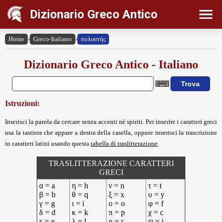
Dizionario Greco Antico
Home
›
Greco-Italiano
›
πολυεπής
Dizionario Greco Antico - Italiano
Istruzioni:
Inserisci la parola da cercare senza accenti né spiriti. Per inserire i caratteri greci
usa la tastiera che appare a destra della casella, oppure inserisci la trascrizione
in caratteri latini usando questa
tabella di traslitterazione
.
TRASLITTERAZIONE CARATTERI
GRECI
α = a
η = h
ν = n
τ = t
β = b
θ = q
ξ = x
υ = y
γ = g
ι = i
ο = o
φ = f
δ = d
κ = k
π = p
χ = c
ε = e
λ = l
ρ = r
ψ = j