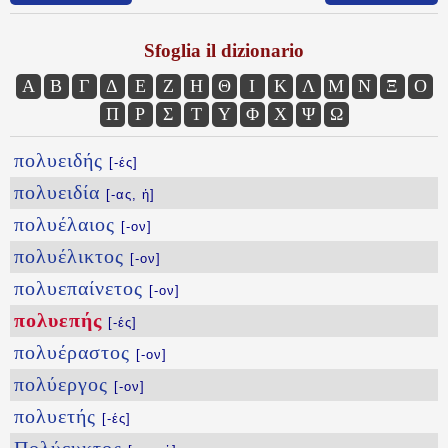
Sfoglia il dizionario
Α
Β
Γ
Δ
Ε
Ζ
Η
Θ
Ι
Κ
Λ
Μ
Ν
Ξ
Ο
Π
Ρ
Σ
Τ
Υ
Φ
Χ
Ψ
Ω
πολυειδής
[-ές]
πολυειδία
[-ας, ἡ]
πολυέλαιος
[-ον]
πολυέλικτος
[-ον]
πολυεπαίνετος
[-ον]
πολυεπής
[-ές]
πολυέραστος
[-ον]
πολύεργος
[-ον]
πολυετής
[-ές]