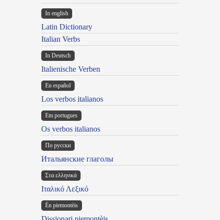
In english
Latin Dictionary
Italian Verbs
In Deutsch
Italienische Verben
En español
Los verbos italianos
Em portugues
Os verbos italianos
По русски
Итальянские глаголы
Στα ελληνικά
Ιταλικό Λεξικό
Ën piemontèis
Dissionari piemontèis