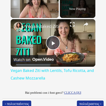
Now Playing
×
Unmute
Vegan Baked Ziti with Lentils, Tofu Ricotta, and Cashew Mozzarella
Play
Watch on
Video
Vegan Baked Ziti with Lentils, Tofu Ricotta, and
Cashew Mozzarella
Hai problemi con i font greci?
CLICCA QUI
‹ πολυεπαίνετος
πολυέραστος ›