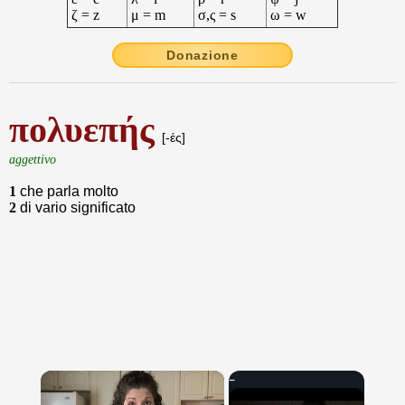
ζ = z
μ = m
σ,ς = s
ω = w
Donazione
πολυεπής
[-ές]
aggettivo
1
che parla molto
2
di vario significato
×