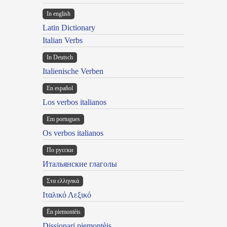
In english
Latin Dictionary
Italian Verbs
In Deutsch
Italienische Verben
En español
Los verbos italianos
Em portugues
Os verbos italianos
По русски
Итальянские глаголы
Στα ελληνικά
Ιταλικό Λεξικό
Ën piemontèis
Dissionari piemontèis