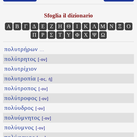
Sfoglia il dizionario
Α
Β
Γ
Δ
Ε
Ζ
Η
Θ
Ι
Κ
Λ
Μ
Ν
Ξ
Ο
Π
Ρ
Σ
Τ
Υ
Φ
Χ
Ψ
Ω
πολυτρήρων
...
πολύτρητος
[-ον]
πολυτρίχιον
πολυτροπία
[-ας, ἡ]
πολύτροπος
[-ον]
πολύτροφος
[-ον]
πολύυδρος
[-ον]
πολυύμνητος
[-ον]
πολύυμνος
[-ον]