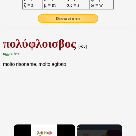
ζ = z
μ = m
σ,ς = s
ω = w
Donazione
πολύφλοισβος
[-ον]
aggettivo
molto risonante, molto agitato
×