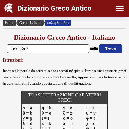
Dizionario Greco Antico
Home
›
Greco-Italiano
›
πολύφλοισβος
Dizionario Greco Antico - Italiano
Istruzioni:
Inserisci la parola da cercare senza accenti né spiriti. Per inserire i caratteri greci
usa la tastiera che appare a destra della casella, oppure inserisci la trascrizione
in caratteri latini usando questa
tabella di traslitterazione
.
TRASLITTERAZIONE CARATTERI
GRECI
α = a
η = h
ν = n
τ = t
β = b
θ = q
ξ = x
υ = y
γ = g
ι = i
ο = o
φ = f
δ = d
κ = k
π = p
χ = c
ε = e
λ = l
ρ = r
ψ = j