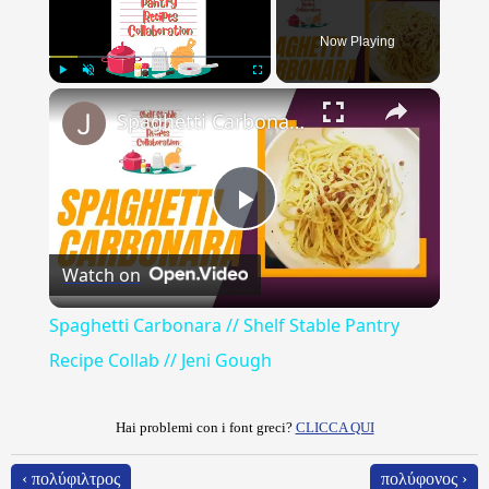
Now Playing
×
Play
Unmute
Fullscreen
Spaghetti Carbonara // Shelf Stable Pantry Recipe Collab // Jeni Gough
Play
Watch on
Video
Spaghetti Carbonara // Shelf Stable Pantry
Recipe Collab // Jeni Gough
Hai problemi con i font greci?
CLICCA QUI
‹ πολύφιλτρος
πολύφονος ›