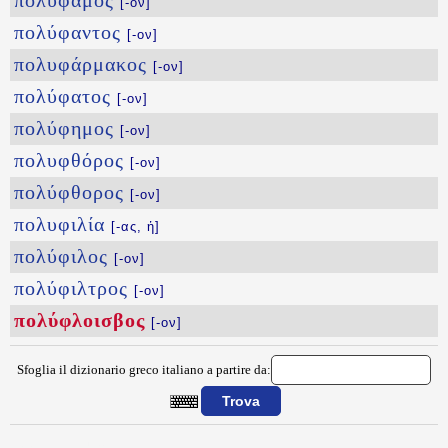
πολύφαμος
[-ον]
πολύφαντος
[-ον]
πολυφάρμακος
[-ον]
πολύφατος
[-ον]
πολύφημος
[-ον]
πολυφθόρος
[-ον]
πολύφθορος
[-ον]
πολυφιλία
[-ας, ἡ]
πολύφιλος
[-ον]
πολύφιλτρος
[-ον]
πολύφλοισβος
[-ον]
Sfoglia il dizionario greco italiano a partire da:
{{ID:POLYFLOISBOS100}}