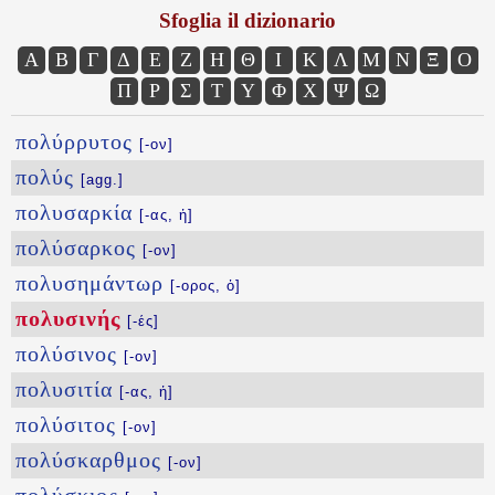
Sfoglia il dizionario
Α
Β
Γ
Δ
Ε
Ζ
Η
Θ
Ι
Κ
Λ
Μ
Ν
Ξ
Ο
Π
Ρ
Σ
Τ
Υ
Φ
Χ
Ψ
Ω
πολύρρυτος
[-ον]
πολύς
[agg.]
πολυσαρκία
[-ας, ἡ]
πολύσαρκος
[-ον]
πολυσημάντωρ
[-ορος, ὁ]
πολυσινής
[-ές]
πολύσινος
[-ον]
πολυσιτία
[-ας, ἡ]
πολύσιτος
[-ον]
πολύσκαρθμος
[-ον]