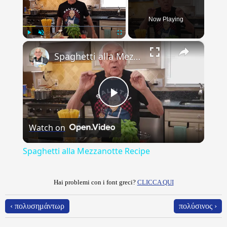
Now Playing
×
Play
Unmute
Fullscreen
Spaghetti alla Mezzanotte Recipe
Play
Watch on
Video
Spaghetti alla Mezzanotte Recipe
Hai problemi con i font greci?
CLICCA QUI
‹ πολυσημάντωρ
πολύσινος ›