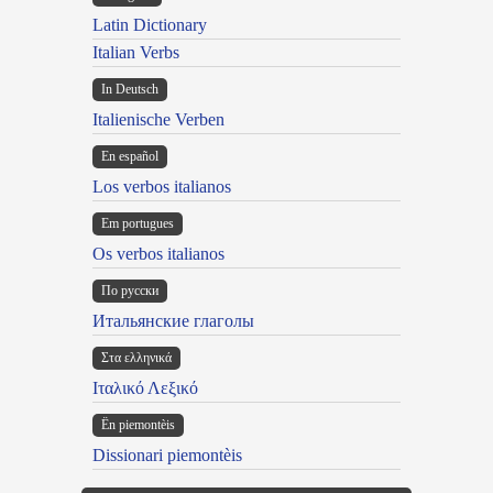
Latin Dictionary
Italian Verbs
In Deutsch
Italienische Verben
En español
Los verbos italianos
Em portugues
Os verbos italianos
По русски
Итальянские глаголы
Στα ελληνικά
Ιταλικό Λεξικό
Ën piemontèis
Dissionari piemontèis