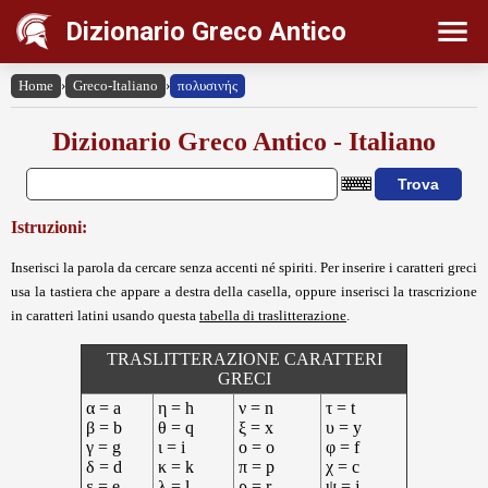
Dizionario Greco Antico
Home
›
Greco-Italiano
›
πολυσινής
Dizionario Greco Antico - Italiano
Istruzioni:
Inserisci la parola da cercare senza accenti né spiriti. Per inserire i caratteri greci
usa la tastiera che appare a destra della casella, oppure inserisci la trascrizione
in caratteri latini usando questa
tabella di traslitterazione
.
TRASLITTERAZIONE CARATTERI
GRECI
α = a
η = h
ν = n
τ = t
β = b
θ = q
ξ = x
υ = y
γ = g
ι = i
ο = o
φ = f
δ = d
κ = k
π = p
χ = c
ε = e
λ = l
ρ = r
ψ = j