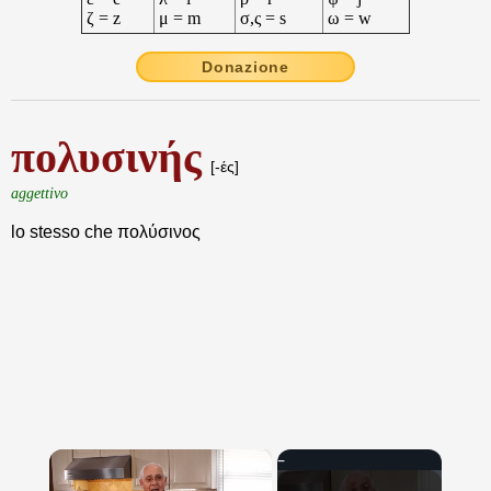
ζ = z
μ = m
σ,ς = s
ω = w
Donazione
πολυσινής
[-ές]
aggettivo
lo stesso che πολύσινος
×