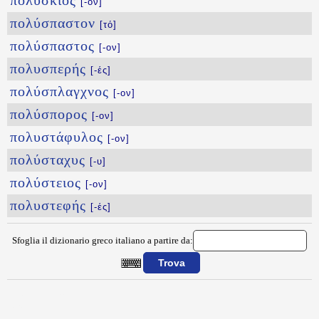
πολύσκιος
[-ον]
πολύσπαστον
[τό]
πολύσπαστος
[-ον]
πολυσπερής
[-ές]
πολύσπλαγχνος
[-ον]
πολύσπορος
[-ον]
πολυστάφυλος
[-ον]
πολύσταχυς
[-υ]
πολύστειος
[-ον]
πολυστεφής
[-ές]
Sfoglia il dizionario greco italiano a partire da:
{{ID:POLYSINHS100}}
---CACHE---